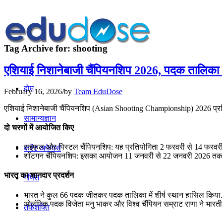
Tag Archive for:
shooting
एशियाई निशानेबाजी चैंपियनशिप 2026, पदक तालिका मे
होम
February 16, 2026
/
by
Team EduDose
एशियाई निशानेबाजी चैंपियनशिप (Asian Shooting Championship) 2026 प्रति
सामान्यज्ञान
दो चरणों में आयोजित किए
राइफल और पिस्टल चैंपियनशिप: यह प्रतियोगिता 2 फरवरी से 14 फरवरी 2026
करेंट अफेयर्स
शॉटगन चैंपियनशिप: इसका आयोजन 11 जनवरी से 22 जनवरी 2026 तक दो
भारत का शानदार प्रदर्शन
गणित
भारत ने कुल 66 पदक जीतकर पदक तालिका में शीर्ष स्थान हासिल किया. 
ओलंपिक पदक विजेता मनु भाकर और विश्व चैंपियन सम्राट राणा ने भारतीय दल
तर्कशक्ति