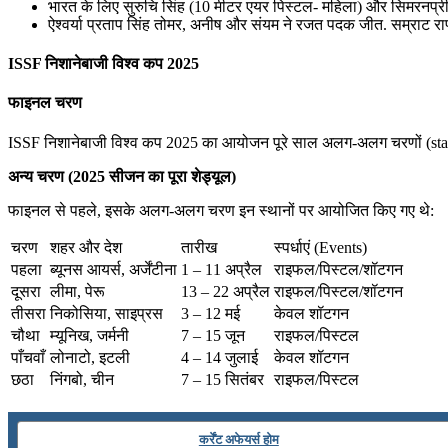
भारत के लिए सुरुचि सिंह (10 मीटर एयर पिस्टल- महिला) और सिमरनप्रीत क
July 22, 2026
ऐश्वर्या प्रताप सिंह तोमर, अनीष और संयम ने रजत पदक जीत. सम्राट 
📝 डेली करेंट अफेयर्स: 19-21 जुलाई 2026
ISSF निशानेबाजी विश्व कप 2025
July 19, 2026
फाइनल चरण
📝 डेली करेंट अफेयर्स: 16-18 जुलाई 2026
ISSF निशानेबाजी विश्व कप 2025 का आयोजन पूरे साल अलग-अलग चरणों (stages)
अन्य चरण (2025 सीजन का पूरा शेड्यूल)
फाइनल से पहले, इसके अलग-अलग चरण इन स्थानों पर आयोजित किए गए थे:
चरण
शहर और देश
तारीख
स्पर्धाएं (Events)
पहला
ब्यूनस आयर्स, अर्जेंटीना
1 – 11 अप्रैल
राइफल/पिस्टल/शॉटगन
दूसरा
लीमा, पेरू
13 – 22 अप्रैल
राइफल/पिस्टल/शॉटगन
तीसरा
निकोसिया, साइप्रस
3 – 12 मई
केवल शॉटगन
चौथा
म्यूनिख, जर्मनी
7 – 15 जून
राइफल/पिस्टल
पाँचवाँ
लोनाटो, इटली
4 – 14 जुलाई
केवल शॉटगन
छठा
निंगबो, चीन
7 – 15 सितंबर
राइफल/पिस्टल
कर्रेंट अफेयर्स होम