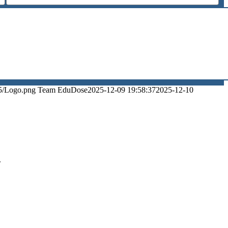
5/Logo.png
Team EduDose
2025-12-09 19:58:37
2025-12-10
.
.