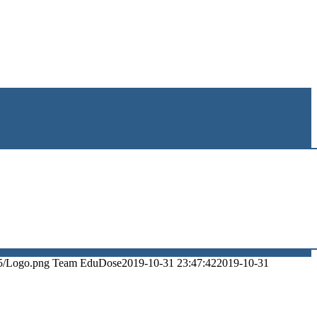
5/Logo.png
Team EduDose
2019-10-31 23:47:42
2019-10-31