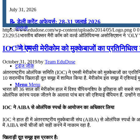
July 31, 2026
कंप्यूटर
📝 डेली करेंट अफेयर्स: 28-31 जुलाई 2026
अंग्रेजी
https://www.edudose.com/wp-content/uploads/2014/05/Logo.png
0
0
July 28, 2026
23:29:51
भारतीय बॉक्सर मैरी कॉम को वर्ल्ड ओलिंपियन्स असोसिएशन ने ‘OLY
📝 डेली करेंट अफेयर्स: 25-27 जुलाई 2026
मॉक टेस्ट
IOC ने एमसी मेरीकोम को मुक्केबाजों का प्रतिनिधित्व
July 25, 2026
October 31, 2019
/
by
Team EduDose
टुडेज जीके
📝 डेली करेंट अफेयर्स: 22-24 जुलाई 2026
अंतरराष्ट्रीय ओलंपिक समिति (IOC) ने एमसी मेरीकोम को मुक्केबाजों का प्रतिनि
10 सदस्यीय खिलाड़ी दूत समूह में शामिल किया है. मेरीकोम इस समूह में एशियाई मुक
July 22, 2026
Menu
Menu
भारत की 36 साल की मेरीकोम हाल में विश्व चैंपियनशिप के इतिहास की सबसे सफल मु
📝 डेली करेंट अफेयर्स: 19-21 जुलाई 2026
ओलंपिक कांस्य पदक जीतने के अलावा पांच बार की एशियाई चैंपियन हैं. उन्होंने राष
July 19, 2026
IOC ने AIBA से ओलंपिक स्पर्धा के आयोजन का अधिकार लिया
📝 डेली करेंट अफेयर्स: 16-18 जुलाई 2026
IOC ने हाल ही में अंतरराष्ट्रीय मुक्केबाजी संघ (AIBA) से ओलंपिक स्पर्धा 
में AIBA सभी चीजों को सही करने में नाकाम रहा है.
July 16, 2026
खिलाड़ी दूत समूह इस प्रकार है: