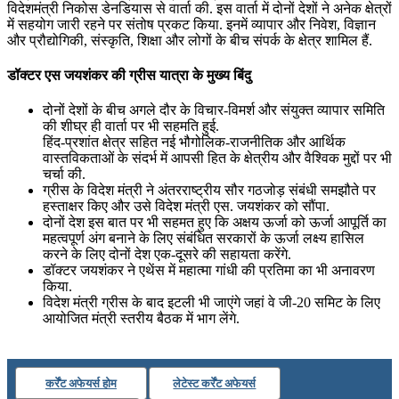
विदेशमंत्री निकोस डेनडियास से वार्ता की. इस वार्ता में दोनों देशों ने अनेक क्षेत्रों
में सहयोग जारी रहने पर संतोष प्रकट किया. इनमें व्यापार और निवेश, विज्ञान
July 22, 2026
और प्रौद्योगिकी, संस्‍कृति, शिक्षा और लोगों के बीच संपर्क के क्षेत्र शामिल हैं.
📝 डेली करेंट अफेयर्स: 19-21 जुलाई 2026
डॉक्‍टर एस जयशंकर की ग्रीस यात्रा के मुख्य बिंदु
July 19, 2026
दोनों देशों के बीच अगले दौर के विचार-विमर्श और संयुक्‍त व्‍यापार समिति
📝 डेली करेंट अफेयर्स: 16-18 जुलाई 2026
की शीघ्र ही वार्ता पर भी सहमति हुई.
हिंद-प्रशांत क्षेत्र सहित नई भौगोलिक-राजनीतिक और आर्थिक
वास्‍तविकताओं के संदर्भ में आपसी हित के क्षेत्रीय और वैश्विक मुद्दों पर भी
चर्चा की.
ग्रीस के विदेश मंत्री ने अंतरराष्‍ट्रीय सौर गठजोड़ संबंधी समझौते पर
हस्‍ताक्षर किए और उसे विदेश मंत्री एस. जयशंकर को सौंपा.
दोनों देश इस बात पर भी सहमत हुए कि अक्षय ऊर्जा को ऊर्जा आपूर्ति का
महत्‍वपूर्ण अंग बनाने के लिए संबंधित सरकारों के ऊर्जा लक्ष्‍य हासिल
करने के लिए दोनों देश एक-दूसरे की सहायता करेंगे.
डॉक्‍टर जयशंकर ने एथेंस में महात्‍मा गांधी की प्रतिमा का भी अनावरण
किया.
विदेश मंत्री ग्रीस के बाद इटली भी जाएंगे जहां वे जी-20 समिट के लिए
आयोजित मंत्री स्‍तरीय बैठक में भाग लेंगे.
कर्रेंट अफेयर्स होम
लेटेस्ट कर्रेंट अफेयर्स