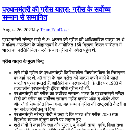
July 28, 2026
प्रधानमंत्री की ग्रीस यात्रा: ग्रीस के सर्वोच्च
📝 डेली करेंट अफेयर्स: 25-27 जुलाई 2026
सम्मान से सम्मानित
July 25, 2026
August 26, 2023
/
by
Team EduDose
📝 डेली करेंट अफेयर्स: 22-24 जुलाई 2026
प्रधानमंत्री नरेन्‍द्र मोदी ने 25 अगस्त को ग्रीस की आधिकारिक यात्रा पर थे.
वे दक्षिण अफ्रीका के जोहान्‍सबर्ग में आयोजित 15वें ब्रिक्स शिखर सम्मेलन में
July 22, 2026
भारत का प्रतिनिधित्व करने के बाद ग्रीस के एथेंस पहुंचे थे.
📝 डेली करेंट अफेयर्स: 19-21 जुलाई 2026
ग्रीस यात्रा के मुख्य बिन्दु
July 19, 2026
श्री मोदी ग्रीस के प्रधानमंत्री किरियाकोस मित्सोटाकिस के निमंत्रण
पर वहाँ गए थे. 40 साल के बाद ग्रीस की यात्रा करने वाले वे पहले
📝 डेली करेंट अफेयर्स: 16-18 जुलाई 2026
भारतीय प्रधानमंत्री हैं. आखिरी बार प्रधानमंत्री के तौर पर 1983 में
तत्कालीन प्रधानमंत्री इंदिरा गांधी ग्रीस गई थीं.
प्रधानमंत्री को ग्रीस का सर्वोच्च सम्मान: भारत के प्रधानमंत्री नरेंद्र
मोदी को ग्रीस का सर्वोच्च सम्मान ‘ग्रैंड क्रॉस ऑफ द ऑर्डर ऑफ
ऑनर’ से सम्मानित किया गया. यह सम्मान ग्रीस की राष्ट्रपति कैटरीना
एन सकेलारोपोउलू ने दिया.
प्रधानमंत्री नरेन्‍द्र मोदी ने कहा है कि भारत और ग्रीस 2030 तक
द्विपक्षीय व्यापार दोगुना करने पर सहमत हुए.
श्री मोदी ने कहा कि रक्षा और सुरक्षा, बुनियादी ढांचा, कृषि, शिक्षा तथा