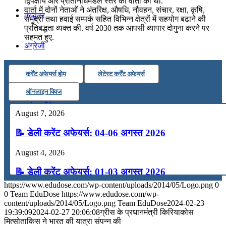
द्विपक्षीय और प्रतिनिधिमंडल स्तर की वार्ता की थी.
वार्ता में दोनों नेताओं ने अंतरिक्ष, औषधि, नौवहन, संचार, रक्षा, कृषि,
कंप्यूटर
समुद्री तथा हवाई सम्‍पर्क सहित विभिन्न क्षेत्रों में सहयोग बढाने की
प्रतिबद्धता व्‍यक्‍त की. वर्ष 2030 तक आपसी व्‍यापार दोगुना करने पर
सहमत हुए.
अंग्रेजी
कर्रेंट अफेयर्स होम
लेटेस्ट कर्रेंट अफेयर्स
मॉक टेस्ट
ऑनलाइन क्विज
टुडेज जीके
August 7, 2026
📝 डेली करेंट अफेयर्स: 04-06 अगस्त 2026
Menu
Menu
August 4, 2026
📝 डेली करेंट अफेयर्स: 01-03 अगस्त 2026
https://www.edudose.com/wp-content/uploads/2014/05/Logo.png
0
July 31, 2026
0
Team EduDose
https://www.edudose.com/wp-
content/uploads/2014/05/Logo.png
Team EduDose
2024-02-23
📝 डेली करेंट अफेयर्स: 28-31 जुलाई 2026
19:39:09
2024-02-27 20:06:08
ग्रीस के प्रधानमंत्री किरियाकोस
मित्‍सोताकिस ने भारत की यात्रा संपन्न की