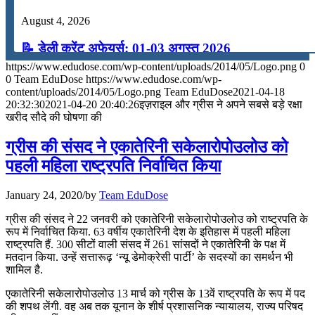
August 4, 2026
📝 डेली करेंट अफेयर्स: 01-03 अगस्त 2026
https://www.edudose.com/wp-content/uploads/2014/05/Logo.png
0
July 31, 2026
0
Team EduDose
https://www.edudose.com/wp-
content/uploads/2014/05/Logo.png
Team EduDose
2021-04-18
📝 डेली करेंट अफेयर्स: 28-31 जुलाई 2026
20:32:30
2021-04-20 20:40:26
इज़राइल और ग्रीस ने अपने सबसे बड़े रक्षा
खरीद सौदे की घोषणा की
July 28, 2026
ग्रीस की संसद ने एकातेरिनी सकेलारोपोउलोउ को
📝 डेली करेंट अफेयर्स: 25-27 जुलाई 2026
पहली महिला राष्ट्रपति निर्वाचित किया
July 25, 2026
January 24, 2020
/
by
Team EduDose
📝 डेली करेंट अफेयर्स: 22-24 जुलाई 2026
ग्रीस की संसद ने 22 जनवरी को एकातेरिनी सकेलारोपोउलोउ को राष्ट्रपति के
रूप में निर्वाचित किया. 63 वर्षीय एकातेरिनी देश के इतिहास में पहली महिला
July 22, 2026
राष्ट्रपति हैं. 300 सीटों वाली संसद में 261 सांसदों ने एकातेरिनी के पक्ष में
मतदान किया. उन्हें सत्तारूढ़ ‘न्यू डेमोक्रेसी पार्टी’ के सदस्यों का समर्थन भी
📝 डेली करेंट अफेयर्स: 19-21 जुलाई 2026
शामिल है.
July 19, 2026
एकातेरिनी सकेलारोपोउलोउ 13 मार्च को ग्रीस के 13वें राष्ट्रपति के रूप में पद
की शपथ लेंगी. वह अब तक यूनान के शीर्ष प्रशासनिक न्यायालय, राज्य परिषद