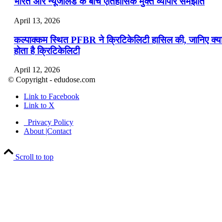
भारत और न्यूजीलैंड के बीच ऐतिहासिक मुक्त व्यापार समझौते
April 13, 2026
कल्पाक्कम स्थित PFBR ने क्रिटिकेलिटी हासिल की, जानिए क्य
होता है क्रिटिकेलिटी
April 12, 2026
© Copyright - edudose.com
भारत का त्रि-चरणीय परमाणु कार्यक्रम
Link to Facebook
Link to X
April 9, 2026
Privacy Policy
नासा का आर्टेमिस-2 मिशन: मनुष्य एक बार फिर से चंद्रमा के कर
About |Contact
पहुंचा
Scroll to top
April 7, 2026
वित्तीय वर्ष 2026-27 की पहली द्विमासिक मौद्रिक नीति समीक्षा
April 4, 2026
भारत का पहला ‘खेलो इंडिया ट्राइबल गेम्स’ छत्तीसगढ़ में आयोज