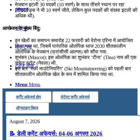
मेजबान इटली 30 पदकों (10 स्वर्ण) के साथ तीसरे स्थान पर रहा
कंप्यूटर
(नीदरलैंड्स ने भी 10 स्वर्ण जीते, लेकिन कुल पदकों की संख्या इटली की
अधिक थी).
आयोजन के मुख्य बिंदु:
अंग्रेजी
इन खेलों का समापन समारोह 22 फरवरी को वेरोना एरिना में आयोजित
किया गया था, जिसमें पारंपरिक ओलंपिक ध्वज 2030 शीतकालीन
मॉक टेस्ट
ओलंपिक के मेजबान (फ्रांसीसी आल्प्स) को सौंपा गया.
शुभंकर (Mascot): इस ओलंपिक का शुभंकर ‘टीना’ (Tina) नाम की एक
सफेद स्टोट (नेवला) थी.
टुडेज जीके
इस बार ‘स्की माउंटेनियरिंग’ (Ski Mountaineering) को पहली बार
शीतकालीन ओलंपिक खेल के रूप में शामिल किया गया था.
Menu
Menu
कर्रेंट अफेयर्स होम
लेटेस्ट कर्रेंट अफेयर्स
ऑनलाइन क्विज
August 7, 2026
📝 डेली करेंट अफेयर्स: 04-06 अगस्त 2026