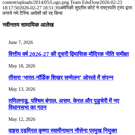
content/uploads/2014/05/Logo.png
Team EduDose
2026-02-23
📝 डेली करेंट अफेयर्स: 28-31 जुलाई 2026
18:17:50
2026-02-27 18:51:39
अमेरिकी सुप्रीम कोर्ट ने राष्‍ट्रपति ट्रंप द्वारा
लगाये गये टैरिफ आदेशों को रद्द किया
July 28, 2026
नवीनतम सामायिक आलेख
📝 डेली करेंट अफेयर्स: 25-27 जुलाई 2026
July 25, 2026
June 7, 2026
📝 डेली करेंट अफेयर्स: 22-24 जुलाई 2026
वित्तीय वर्ष 2026-27 की दूसरी द्विमासिक मौद्रिक नीति समीक्षा
July 22, 2026
May 18, 2026
📝 डेली करेंट अफेयर्स: 19-21 जुलाई 2026
तीसरा ‘भारत-नॉर्डिक शिखर सम्मेलन’ ओस्लो में संपन्न
July 19, 2026
May 13, 2026
📝 डेली करेंट अफेयर्स: 16-18 जुलाई 2026
तमिलनाडु, पश्चिम बंगाल, असम, केरल और पुडुचेरी में नए
विधानसभा का गठन
May 12, 2026
वाइस एडमिरल कृष्णा स्वामीनाथन नौसेना प्रमुख नियुक्त