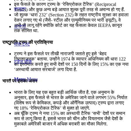
इस फैसले के कारण ट्रम्प के ‘रेसिप्रोकल टैरिफ’ (Reciprocal
कंप्यूटर
Tariffs) और कुछ अन्य बड़े आयात शुल्क पूरी तरह से अमान्य हो गए हैं.
जो शुल्क ‘धारा 232’ (Section 232) के तहत राष्ट्रीय सुरक्षा का हवाला
देकर लगाए गए थे (जैसे- स्टील और एल्युमीनियम पर भारी ड्यूटी), वे
अभी भी लागू रहेंगे क्योंकि कोर्ट का यह फैसला केवल IEEPA कानून
अंग्रेजी
तक सीमित था.
राष्ट्रपति ट्रम्प की प्रतिक्रिया
मॉक टेस्ट
ट्रम्प ने इस फैसले पर तीखी नाराजगी जताते हुए इसे ‘बेहद
निराशाजनक’ बताया. उन्होंने 1974 के व्यापार अधिनियम की धारा 122
टुडेज जीके
का इस्तेमाल करते हुए सभी देशों पर 150 दिनों के लिए 15% का एक नया
‘अस्थायी आयात सरचार्ज’ लगा दिया है.
Menu
Menu
भारत पर इसका असर
भारत के लिए यह एक बहुत बड़ी आर्थिक जीत है. एक अनुमान के
अनुसार, इस फैसले से भारत के अमेरिका जाने वाले लगभग 55% निर्यात
(विशेष रूप से केमिकल, कपड़े और ऑर्गेनिक उत्पाद) ट्रम्प द्वारा लगाए
गए 18% ‘रेसिप्रोकल टैरिफ’ से मुक्त हो जाएंगे.
अब चूँकि ट्रम्प ने नया 15% का अस्थायी टैरिफ ‘सभी’ देशों पर समान
रूप से लागू किया है, इससे भारत को चीन और वियतनाम जैसे देशों के
मुकाबले अमेरिकी बाजार में अधिक बराबरी का मौका मिलेगा.