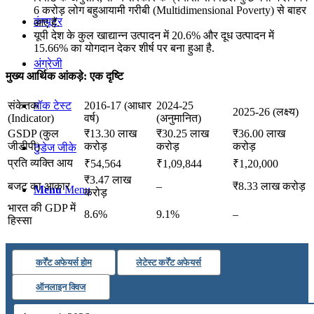
6 करोड़ लोग बहुआयामी गरीबी (Multidimensional Poverty) से बाहर
कंप्यूटर
आए हैं.
यूपी देश के कुल खाद्यान्न उत्पादन में 20.6% और दूध उत्पादन में
15.66% का योगदान देकर शीर्ष पर बना हुआ है.
अंग्रेजी
मुख्य आर्थिक आंकड़े: एक दृष्टि
संकेतक
2016-17 (आधार
2024-25
मॉक टेस्ट
2025-26 (लक्ष्य)
(Indicator)
वर्ष)
(अनुमानित)
GSDP (कुल
₹13.30 लाख
₹30.25 लाख
₹36.00 लाख
जीडीपी)
करोड़
करोड़
करोड़
टुडेज जीके
प्रति व्यक्ति आय
₹54,564
₹1,09,844
₹1,20,000
₹3.47 लाख
बजट का आकार
–
₹8.33 लाख करोड़
Menu
Menu
करोड़
भारत की GDP में
8.6%
9.1%
–
हिस्सा
कर्रेंट अफेयर्स होम
लेटेस्ट कर्रेंट अफेयर्स
ऑनलाइन क्विज