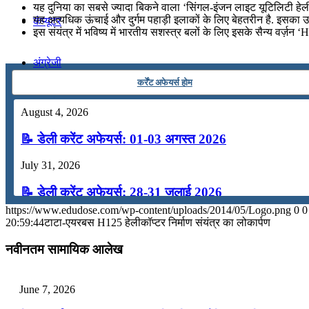
यह दुनिया का सबसे ज्यादा बिकने वाला ‘सिंगल-इंजन लाइट यूटिलिटी हेली
यह अत्यधिक ऊंचाई और दुर्गम पहाड़ी इलाकों के लिए बेहतरीन है. इसका उपय
कंप्यूटर
इस संयंत्र में भविष्य में भारतीय सशस्त्र बलों के लिए इसके सैन्य वर्ज़न
अंग्रेजी
कर्रेंट अफेयर्स होम
मॉक टेस्ट
August 4, 2026
📝 डेली करेंट अफेयर्स: 01-03 अगस्त 2026
टुडेज जीके
July 31, 2026
Menu
Menu
📝 डेली करेंट अफेयर्स: 28-31 जुलाई 2026
https://www.edudose.com/wp-content/uploads/2014/05/Logo.png
0
0
July 28, 2026
20:59:44
टाटा-एयरबस H125 हेलीकॉप्टर निर्माण संयंत्र का लोकार्पण
📝 डेली करेंट अफेयर्स: 25-27 जुलाई 2026
नवीनतम सामायिक आलेख
July 25, 2026
June 7, 2026
📝 डेली करेंट अफेयर्स: 22-24 जुलाई 2026