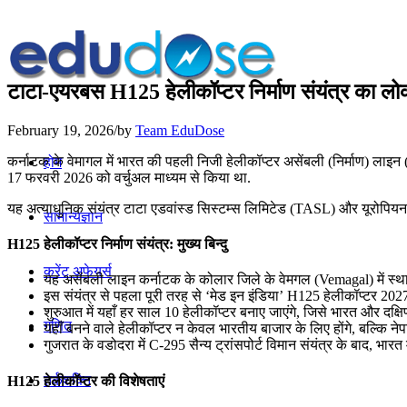
टाटा-एयरबस H125 हेलीकॉप्टर निर्माण संयंत्र का लोक
February 19, 2026
/
by
Team EduDose
कर्नाटक के वेमागल में भारत की पहली निजी हेलीकॉप्टर असेंबली (निर्माण) लाइन 
होम
17 फरवरी 2026 को वर्चुअल माध्यम से किया था.
यह अत्याधुनिक संयंत्र टाटा एडवांस्ड सिस्टम्स लिमिटेड (TASL) और यूरोपियन 
सामान्यज्ञान
H125 हेलीकॉप्टर निर्माण संयंत्र: मुख्य बिन्दु
करेंट अफेयर्स
यह असेंबली लाइन कर्नाटक के कोलार जिले के वेमगल (Vemagal) में स्थाप
इस संयंत्र से पहला पूरी तरह से ‘मेड इन इंडिया’ H125 हेलीकॉप्टर 20
शुरुआत में यहाँ हर साल 10 हेलीकॉप्टर बनाए जाएंगे, जिसे भारत और दक्षिण 
गणित
यहाँ बनने वाले हेलीकॉप्टर न केवल भारतीय बाजार के लिए होंगे, बल्कि नेपाल
गुजरात के वडोदरा में C-295 सैन्य ट्रांसपोर्ट विमान संयंत्र के बाद, भार
तर्कशक्ति
H125 हेलीकॉप्टर की विशेषताएं