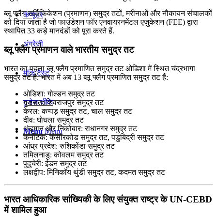
ब्लू फ्लैग सर्टिफिकेशन (प्रमाणन) समुद्र तटों, मरीनाओं और नौकायन संचालकों
कंप्यूटर
को दिया जाता है जो फाउंडेशन फॉर एनवायरनमेंटल एजुकेशन (FEE) द्वारा
स्थापित 33 कड़े मानदंडों को पूरा करते हैं.
अंग्रेजी
ब्लू फ्लैग प्रमाणन वाले भारतीय समुद्र तट
भारत का पहला ब्लू फ्लैग प्रमाणित समुद्र तट ओडिशा में स्थित चंद्रभागा
मॉक टेस्ट
समुद्र तट है. भारत में अब 13 ब्लू फ्लैग प्रमाणित समुद्र तट हैं:
ओडिशा: गोल्डन समुद्र तट
टुडेज जीके
गुजरात: शिवराजपुर समुद्र तट
केरल: कप्पड़ समुद्र तट, चाल समुद्र तट
दीव: घोघला समुद्र तट
अंडमान और निकोबार: राधानगर समुद्र तट
Menu
Menu
कर्नाटक: कसारकोड समुद्र तट, पडुबिद्री समुद्र तट
आंध्र प्रदेश: रुशिकोंडा समुद्र तट
तमिलनाडु: कोवलम समुद्र तट
पुदुचेरी: ईडन समुद्र तट
लक्षद्वीप: मिनिकॉय थुंडी समुद्र तट, कदमत समुद्र तट
भारत आधिकारिक सांख्यिकी के लिए संयुक्त राष्ट्र के UN-CEBD
में शामिल हुआ