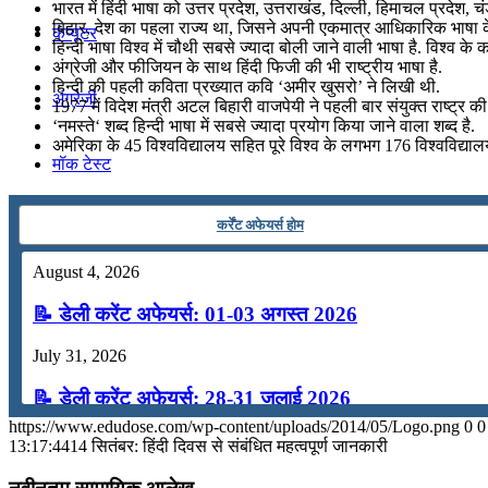
भारत में हिंदी भाषा को उत्तर प्रदेश, उत्तराखंड, दिल्ली, हिमाचल प्रदेश,
बिहार, देश का पहला राज्य था, जिसने अपनी एकमात्र आधिकारिक भाषा के 
कंप्यूटर
हिन्दी भाषा विश्व में चौथी सबसे ज्यादा बोली जाने वाली भाषा है. विश्व के
अंग्रेजी और फीजियन के साथ हिंदी फिजी की भी राष्ट्रीय भाषा है.
हिन्दी की पहली कविता प्रख्यात कवि ‘अमीर खुसरो’ ने लिखी थी.
अंग्रेजी
1977 में विदेश मंत्री अटल बिहारी वाजपेयी ने पहली बार संयुक्त राष्ट्र 
‘नमस्ते‘ शब्द हिन्दी भाषा में सबसे ज्यादा प्रयोग किया जाने वाला शब्द है.
अमेरिका के 45 विश्वविद्यालय सहित पूरे विश्व के लगभग 176 विश्वविद्यालयों 
मॉक टेस्ट
कर्रेंट अफेयर्स होम
टुडेज जीके
August 4, 2026
Menu
Menu
📝 डेली करेंट अफेयर्स: 01-03 अगस्त 2026
July 31, 2026
📝 डेली करेंट अफेयर्स: 28-31 जुलाई 2026
https://www.edudose.com/wp-content/uploads/2014/05/Logo.png
0
0
July 28, 2026
13:17:44
14 सितंबर: हिंदी दिवस से संबंधित महत्वपूर्ण जानकारी
📝 डेली करेंट अफेयर्स: 25-27 जुलाई 2026