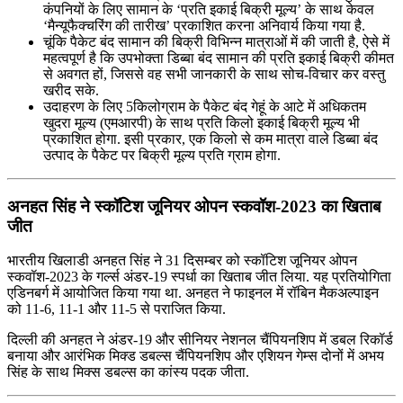
कंपनियों के लिए सामान के ‘प्रति इकाई बिक्री मूल्य’ के साथ केवल
‘मैन्यूफैक्चरिंग की तारीख’ प्रकाशित करना अनिवार्य किया गया है.
चूंकि पैकेट बंद सामान की बिक्री विभिन्न मात्राओं में की जाती है, ऐसे में
महत्वपूर्ण है कि उपभोक्ता डिब्बा बंद सामान की प्रति इकाई बिक्री कीमत
से अवगत हों, जिससे वह सभी जानकारी के साथ सोच-विचार कर वस्तु
खरीद सके.
उदाहरण के लिए 5किलोग्राम के पैकेट बंद गेहूं के आटे में अधिकतम
खुदरा मूल्य (एमआरपी) के साथ प्रति किलो इकाई बिक्री मूल्य भी
प्रकाशित होगा. इसी प्रकार, एक किलो से कम मात्रा वाले डिब्बा बंद
उत्पाद के पैकेट पर बिक्री मूल्य प्रति ग्राम होगा.
अनहत सिंह ने स्‍कॉटिश जूनियर ओपन स्‍कवॉश-2023 का खिताब
जीत
भारतीय खिलाडी अनहत सिंह ने 31 दिसम्बर को स्‍कॉटिश जूनियर ओपन
स्‍कवॉश-2023 के गर्ल्‍स अंडर-19 स्‍पर्धा का खिताब जीत लिया. यह प्रतियोगिता
एडिनबर्ग में आयोजित किया गया था. अनहत ने फाइनल में रॉबिन मैकअल्‍पाइन
को 11-6, 11-1 और 11-5 से पराजित किया.
दिल्ली की अनहत ने अंडर-19 और सीनियर नेशनल चैंपियनशिप में डबल रिकॉर्ड
बनाया और आरंभिक मिक्‍ड डबल्‍स चैंपियनशिप और एशियन गेम्‍स दोनों में अभय
सिंह के साथ मिक्‍स डबल्‍स का कांस्‍य पदक जीता.