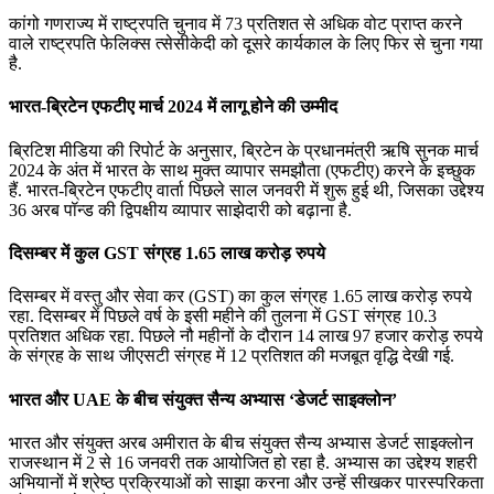
कांगो गणराज्य में राष्ट्रपति चुनाव में 73 प्रतिशत से अधिक वोट प्राप्त करने
वाले राष्ट्रपति फेलिक्स त्सेसीकेदी को दूसरे कार्यकाल के लिए फिर से चुना गया
है.
भारत-ब्रिटेन एफटीए मार्च 2024 में लागू होने की उम्मीद
ब्रिटिश मीडिया की रिपोर्ट के अनुसार, ब्रिटेन के प्रधानमंत्री ऋषि सुनक मार्च
2024 के अंत में भारत के साथ मुक्त व्यापार समझौता (एफटीए) करने के इच्छुक
हैं. भारत-ब्रिटेन एफटीए वार्ता पिछले साल जनवरी में शुरू हुई थी, जिसका उद्देश्य
36 अरब पॉन्ड की द्विपक्षीय व्यापार साझेदारी को बढ़ाना है.
दिसम्‍बर में कुल GST संग्रह 1.65 लाख करोड़ रुपये
दिसम्‍बर में वस्‍तु और सेवा कर (GST) का कुल संग्रह 1.65 लाख करोड़ रुपये
रहा. दिसम्‍बर में पिछले वर्ष के इसी महीने की तुलना में GST संग्रह 10.3
प्रतिशत अधिक रहा. पिछले नौ महीनों के दौरान 14 लाख 97 हजार करोड़ रुपये
के संग्रह के साथ जीएसटी संग्रह में 12 प्रतिशत की मजबूत वृद्धि देखी गई.
भारत और UAE के बीच संयुक्‍त सैन्‍य अभ्‍यास ‘डेजर्ट साइक्‍लोन’
भारत और संयुक्‍त अरब अमीरात के बीच संयुक्‍त सैन्‍य अभ्‍यास डेजर्ट साइक्‍लोन
राजस्‍थान में 2 से 16 जनवरी तक आयोजित हो रहा है. अभ्‍यास का उद्देश्‍य शहरी
अभियानों में श्रेष्‍ठ प्रक्रियाओं को साझा करना और उन्‍हें सीखकर पारस्परिकता