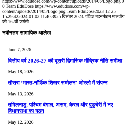
https://www.edudose.com/wp-content/uploads/2014/05/Logo.png
0
July 31, 2026
0
Team EduDose
https://www.edudose.com/wp-
content/uploads/2014/05/Logo.png
Team EduDose
2023-12-25
📝 डेली करेंट अफेयर्स: 28-31 जुलाई 2026
15:29:42
2024-01-02 11:40:39
25 दिसंबर 2023: पंडित मदनमोहन मालवीय
की 162वीं जयंती
July 28, 2026
नवीनतम सामायिक आलेख
📝 डेली करेंट अफेयर्स: 25-27 जुलाई 2026
July 25, 2026
June 7, 2026
📝 डेली करेंट अफेयर्स: 22-24 जुलाई 2026
वित्तीय वर्ष 2026-27 की दूसरी द्विमासिक मौद्रिक नीति समीक्षा
July 22, 2026
May 18, 2026
📝 डेली करेंट अफेयर्स: 19-21 जुलाई 2026
तीसरा ‘भारत-नॉर्डिक शिखर सम्मेलन’ ओस्लो में संपन्न
July 19, 2026
May 13, 2026
📝 डेली करेंट अफेयर्स: 16-18 जुलाई 2026
तमिलनाडु, पश्चिम बंगाल, असम, केरल और पुडुचेरी में नए
विधानसभा का गठन
May 12, 2026