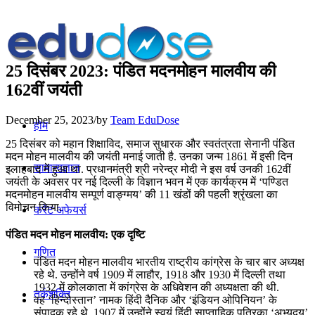
25 दिसंबर 2023: पंडित मदनमोहन मालवीय की
162वीं जयंती
December 25, 2023
/
by
Team EduDose
होम
25 दिसंबर को महान शिक्षाविद, समाज सुधारक और स्वतंत्रता सेनानी पंडित
मदन मोहन मालवीय की जयंती मनाई जाती है. उनका जन्म 1861 में इसी दिन
सामान्यज्ञान
इलाहबाद में हुआ था. प्रधानमंत्री श्री नरेन्द्र मोदी ने इस वर्ष उनकी 162वीं
जयंती के अवसर पर नई दिल्ली के विज्ञान भवन में एक कार्यक्रम में ‘पण्डित
मदनमोहन मालवीय सम्पूर्ण वाङ्ग्मय’ की 11 खंडों की पहली श्रृंखला का
विमोचन किया.
करेंट अफेयर्स
पंडित मदन मोहन मालवीय: एक दृष्टि
गणित
पंडित मदन मोहन मालवीय भारतीय राष्ट्रीय कांग्रेस के चार बार अध्यक्ष
रहे थे. उन्होंने वर्ष 1909 में लाहौर, 1918 और 1930 में दिल्ली तथा
1932 में कोलकाता में कांग्रेस के अधिवेशन की अध्यक्षता की थी.
तर्कशक्ति
वह ‘हिन्दोस्तान’ नामक हिंदी दैनिक और ‘इंडियन ओपिनियन’ के
संपादक रहे थे. 1907 में उन्होंने स्वयं हिंदी साप्ताहिक पत्रिका ‘अभ्युदय’