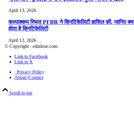
April 13, 2026
कल्पाक्कम स्थित PFBR ने क्रिटिकेलिटी हासिल की, जानिए क्य
होता है क्रिटिकेलिटी
April 12, 2026
© Copyright - edudose.com
भारत का त्रि-चरणीय परमाणु कार्यक्रम
Link to Facebook
Link to X
April 9, 2026
Privacy Policy
नासा का आर्टेमिस-2 मिशन: मनुष्य एक बार फिर से चंद्रमा के कर
About |Contact
पहुंचा
Scroll to top
April 7, 2026
वित्तीय वर्ष 2026-27 की पहली द्विमासिक मौद्रिक नीति समीक्षा
April 4, 2026
भारत का पहला ‘खेलो इंडिया ट्राइबल गेम्स’ छत्तीसगढ़ में आयोज