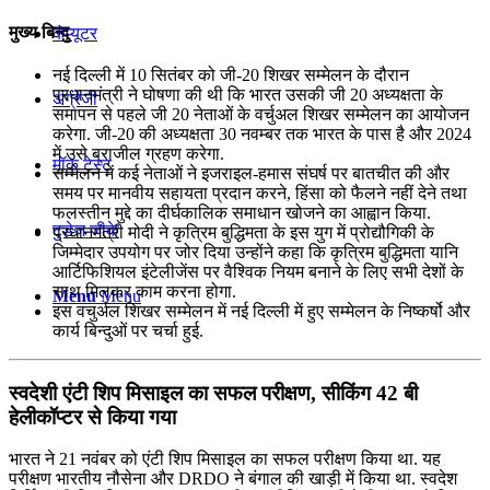
मुख्य बिन्दु
कंप्यूटर
नई दिल्ली में 10 सितंबर को जी-20 शिखर सम्मेलन के दौरान
प्रधानमंत्री ने घोषणा की थी कि भारत उसकी जी 20 अध्यक्षता के
अंग्रेजी
समापन से पहले जी 20 नेताओं के वर्चुअल शिखर सम्मेलन का आयोजन
करेगा. जी-20 की अध्‍यक्षता 30 नवम्‍बर तक भारत के पास है और 2024
में उसे ब्राजील ग्रहण करेगा.
मॉक टेस्ट
सम्मेलन में कई नेताओं ने इजराइल-हमास संघर्ष पर बातचीत की और
समय पर मानवीय सहायता प्रदान करने, हिंसा को फैलने नहीं देने तथा
फलस्तीन मुद्दे का दीर्घकालिक समाधान खोजने का आह्वान किया.
टुडेज जीके
प्रधानमंत्री मोदी ने कृत्रिम बुद्धिमता के इस युग में प्रोद्यौगिकी के
जिम्‍मेदार उपयोग पर जोर दिया उन्‍होंने कहा कि कृत्रिम बुद्धिमता यानि
आर्टिफिशियल इंटेलीजेंस पर वैश्‍विक नियम बनाने के लिए सभी देशों के
साथ मिलकर काम करना होगा.
Menu
Menu
इस वचुर्अल शिखर सम्‍मेलन में नई दिल्‍ली में हुए सम्‍मेलन के निष्‍कर्षो और
कार्य बिन्‍दुओं पर चर्चा हुई.
स्‍वदेशी एंटी शिप मिसाइल का सफल परीक्षण, सीकिंग 42 बी
हेलीकॉप्‍टर से किया गया
भारत ने 21 नवंबर को एंटी शिप मिसाइल का सफल परीक्षण किया था. यह
परीक्षण भारतीय नौसेना और DRDO ने बंगाल की खाड़ी में किया था. स्वदेश