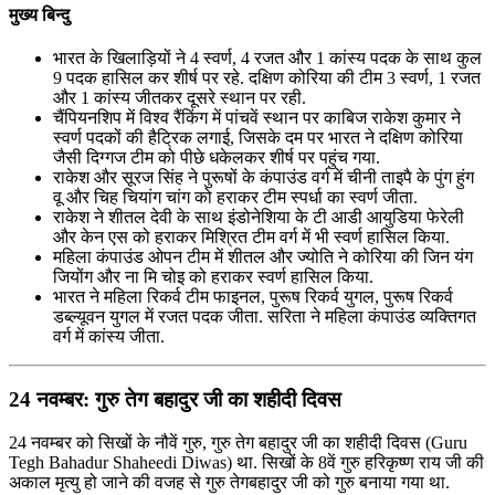
मुख्य बिन्दु
भारत के खिलाड़ियों ने 4 स्वर्ण, 4 रजत और 1 कांस्य पदक के साथ कुल
9 पदक हासिल कर शीर्ष पर रहे. दक्षिण कोरिया की टीम 3 स्वर्ण, 1 रजत
और 1 कांस्य जीतकर दूसरे स्थान पर रही.
चैंपियनशिप में विश्व रैंकिंग में पांचवें स्थान पर काबिज राकेश कुमार ने
स्वर्ण पदकों की हैट्रिक लगाई, जिसके दम पर भारत ने दक्षिण कोरिया
जैसी दिग्गज टीम को पीछे धकेलकर शीर्ष पर पहुंच गया.
राकेश और सूरज सिंह ने पुरूषों के कंपाउंड वर्ग में चीनी ताइपै के पुंग हुंग
वू और चिह चियांग चांग को हराकर टीम स्पर्धा का स्वर्ण जीता.
राकेश ने शीतल देवी के साथ इंडोनेशिया के टी आडी आयुडिया फेरेली
और केन एस को हराकर मिश्रित टीम वर्ग में भी स्वर्ण हासिल किया.
महिला कंपाउंड ओपन टीम में शीतल और ज्योति ने कोरिया की जिन यंग
जियोंग और ना मि चोइ को हराकर स्वर्ण हासिल किया.
भारत ने महिला रिकर्व टीम फाइनल, पुरूष रिकर्व युगल, पुरूष रिकर्व
डब्ल्यूवन युगल में रजत पदक जीता. सरिता ने महिला कंपाउंड व्यक्तिगत
वर्ग में कांस्य जीता.
24 नवम्बर: गुरु तेग बहादुर जी का शहीदी दिवस
24 नवम्बर को सिखों के नौवें गुरु, गुरु तेग बहादुर जी का शहीदी दिवस (Guru
Tegh Bahadur Shaheedi Diwas) था. सिखों के 8वें गुरु हरिकृष्ण राय जी की
अकाल मृत्यु हो जाने की वजह से गुरु तेगबहादुर जी को गुरु बनाया गया था.