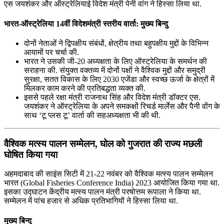
एस जयशंकर और ऑस्‍ट्रेलियाई विदेश मंत्री पेनी वांग ने हिस्सा लिया था.
भारत-ऑस्‍ट्रेलिया 14वीं विदेशमंत्री स्‍तरीय वार्ता: मुख्य बिन्दु
दोनों नेताओं ने द्विपक्षीय संबंधों, क्षेत्रीय तथा बहुपक्षीय मुद्दों के विभिन्‍न
आयामों पर चर्चा की.
भारत ने उसकी जी-20 अध्‍यक्षता के लिए ऑस्‍ट्रेलिया के समर्थन की
सराहना की. संयुक्‍त वक्‍तव्‍य में दोनों पक्षों ने वैश्विक मुद्दों और समुद्री
सुरक्षा, सतत विकास के लिए 2030 एजेंडा और स्‍वच्‍छ ऊर्जा के क्षेत्रों में
मिलकर काम करने की प्रतिबद्धता व्‍यक्‍त की.
इससे पहले रक्षा मंत्री राजनाथ सिंह और विदेश मंत्री डॉक्‍टर एस.
जयशंकर ने ऑस्‍ट्रेलिया के अपने समकक्षों रिचर्ड मार्लेस और पैनी वोंग के
साथ ‘टू प्‍लस टू’ वार्ता की सहअध्‍यक्षता भी की थी.
वैश्विक मत्स्य पालन सम्मेलन, घोल को गुजरात की राज्य मछली
घोषित किया गया
अहमदाबाद की साइंस सिटी में 21-22 नवंबर को वैश्विक मत्स्य पालन सम्मेलन
भारत (Global Fisheries Conference India) 2023 आयोजित किया गया था.
इसका उद्घाटन केंद्रीय मत्स्य पालन मंत्री परषोत्तम रूपाला ने किया था.
सम्मेलन में पांच हजार से अधिक प्रतिभागियों ने हिस्सा लिया था.
मुख्य बिन्दु