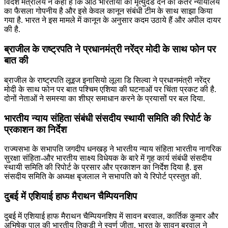
विदेश मंत्रालय ने कहा है कि आठ भारतीयों को मृत्‍युदंड देने का कतर न्‍यायालय
का फैसला गोपनीय है और इसे केवल कानून संबंधी टीम के साथ साझा किया
गया है. भारत ने इस मामले में कानून के अनुसार कदम उठाये हैं और अपील दायर
की है.
ब्राजील के राष्ट्रपति ने प्रधानमंत्री नरेंद्र मोदी के साथ फोन पर
बात की
ब्राजील के राष्ट्रपति लूइज इनासियो लूला डि सिल्‍वा ने प्रधानमंत्री नरेंद्र
मोदी के साथ फोन पर बात पश्चिम एशिया की घटनाओं पर चिंता प्रकट की है.
दोनों नेताओं ने समस्‍या का शीघ्र समाधान करने के प्रयासों पर बल दिया.
भारतीय न्‍याय संहिता संबंधी संसदीय स्‍थायी समिति की रिपोर्ट के
प्रकाशन का निर्देश
राज्‍यसभा के सभापति जगदीप धनखड़ ने भारतीय न्‍याय संहिता भारतीय नागरिक
सुरक्षा संहिता-और भारतीय साक्ष्‍य विधेयक के बारे में गृह कार्य संबंधी संसदीय
स्‍थायी समिति की रिपोर्ट के प्रसार और प्रकाशन का निर्देश दिया है. इस
संसदीय समिति के अध्‍यक्ष बृजलाल ने सभापति को ये रिपोर्ट प्रस्तुत की.
दुबई में एशियाई हाफ मैराथन चैम्पियनशिप
दुबई में एशियाई हाफ मैराथन चैम्पियनशिप में सावन बरवाल, कार्तिक कुमार और
अभिषेक पाल की भारतीय तिकड़ी ने स्वर्ण जीता. भारत के सावन बरवाल ने