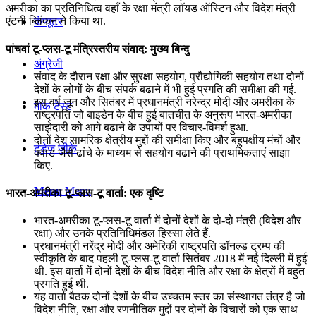
अमरीका का प्रतिनिधित्व वहाँ के रक्षा मंत्री लॉयड ऑस्टिन और विदेश मंत्री
एंटनी ब्लिंकन ने किया था.
कंप्यूटर
पांचवां टू-प्लस-टू मंत्रि‍स्‍तरीय संवाद: मुख्य बिन्दु
अंग्रेजी
संवाद के दौरान रक्षा और सुरक्षा सहयोग, प्रौद्योगिकी सहयोग तथा दोनों
देशों के लोगों के बीच संपर्क बढाने में भी हुई प्रगति की समीक्षा की गई.
इस वर्ष जून और सितंबर में प्रधानमंत्री नरेन्‍द्र मोदी और अमरीका के
मॉक टेस्ट
राष्ट्रपति जो बाइडेन के बीच हुई बातचीत के अनुरूप भारत-अमरीका
साझेदारी को आगे बढाने के उपायों पर विचार-विमर्श हुआ.
दोनों देश सामरिक क्षेत्रीय मुद्दों की समीक्षा किए और बहुपक्षीय मंचों और
टुडेज जीके
क्‍वाड जैसे ढांचे के माध्यम से सहयोग बढाने की प्राथमिकताएं साझा
किए.
Menu
Menu
भारत-अमरीका टू-प्लस-टू वार्ता: एक दृष्टि
भारत-अमरीका टू-प्लस-टू वार्ता में दोनों देशों के दो-दो मंत्री (विदेश और
रक्षा) और उनके प्रतिनिधिमंडल हिस्सा लेते हैं.
प्रधानमंत्री नरेंद्र मोदी और अमेरिकी राष्ट्रपति डॉनल्ड ट्रम्प की
स्वीकृति के बाद पहली टू-प्लस-टू वार्ता सितंबर 2018 में नई दिल्ली में हुई
थी. इस वार्ता में दोनों देशों के बीच विदेश नीति और रक्षा के क्षेत्रों में बहुत
प्रगति हुई थी.
यह वार्ता बैठक दोनों देशों के बीच उच्चतम स्तर का संस्थागत तंत्र है जो
विदेश नीति, रक्षा और रणनीतिक मुद्दों पर दोनों के विचारों को एक साथ