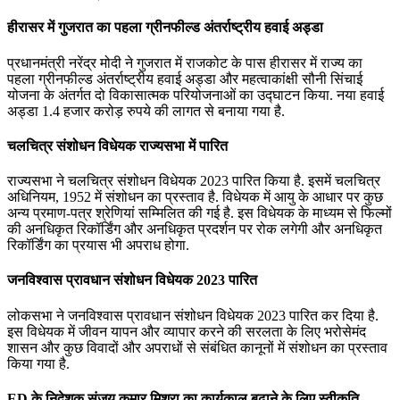
हीरासर में गुजरात का पहला ग्रीनफील्ड अंतर्राष्ट्रीय हवाई अड्डा
प्रधानमंत्री नरेंद्र मोदी ने गुजरात में राजकोट के पास हीरासर में राज्य का
पहला ग्रीनफील्ड अंतर्राष्ट्रीय हवाई अड्डा और महत्वाकांक्षी सौनी सिंचाई
योजना के अंतर्गत दो विकासात्मक परियोजनाओं का उद्घाटन किया. नया हवाई
अड्डा 1.4 हजार करोड़ रुपये की लागत से बनाया गया है.
चलचित्र संशोधन विधेयक राज्‍यसभा में पारित
राज्‍यसभा ने चलचित्र संशोधन विधेयक 2023 पारित किया है. इसमें चलचित्र
अधिनियम, 1952 में संशोधन का प्रस्ताव है. विधेयक में आयु के आधार पर कुछ
अन्‍य प्रमाण-पत्र श्रेणियां सम्मिलित की गई है. इस विधेयक के माध्यम से फिल्मों
की अनधिकृत रिकॉर्डिंग और अनधिकृत प्रदर्शन पर रोक लगेगी और अनधिकृत
रिकॉर्डिंग का प्रयास भी अपराध होगा.
जनविश्‍वास प्रावधान संशोधन विधेयक 2023 पारित
लोकसभा ने जनविश्‍वास प्रावधान संशोधन विधेयक 2023 पारित कर दिया है.
इस विधेयक में जीवन यापन और व्यापार करने की सरलता के लिए भरोसेमंद
शासन और कुछ विवादों और अपराधों से संबंधित कानूनों में संशोधन का प्रस्ताव
किया गया है.
ED के निदेशक संजय कुमार मिश्रा का कार्यकाल बढ़ाने के लिए स्‍वीकृति