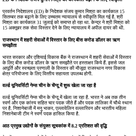
प्रवर्तन निदेशालय (ED) के निदेशक संजय कुमार मिश्रा का कार्यकाल 15
सितम्‍बर तक बढ़ाने के लिए उच्‍चतम न्‍यायालय से स्‍वीकृति मिल गई है. श्री
मिश्रा का कार्यकाल 31 जुलाई को समाप्‍त हो रहा था. केन्‍द्र ने श्री मिश्रा को
15 अक्तूबर तक सेवा विस्‍तार देने के लिए न्‍यायालय में अपील दायर की थी.
राजस्‍थान में शहरी सेवाओं में विस्तार के लिए बीस करोड डॉलर का ऋण
समझौता
भारत सरकार और एशियाई विकास बैंक ने राजस्‍थान में शहरी सेवाओं में विस्‍तार
के लिए बीस करोड डॉलर के ऋण समझौते पर हस्ताक्षर किये हैं. इससे जल
आपूर्ति और स्‍वच्‍छता प्रणाली के विस्‍तार की मौजूदा राजस्‍थान नगर विकास
क्षेत्र परियोजना के लिए वि‍त्‍तीय सहायता उपलब्‍ध होगी.
वर्ल्‍ड यूनिवर्सिटी गेम्‍स चीन के चेंग्दू में शुरू खेला जा रहा है
वर्ल्‍ड यूनिवर्सिटी गेम्‍स चीन के चेंग्दू में खेला जा रहा है. भारत ने अब तक तीन
स्वर्ण और एक कांस्य सहित चार पदक जीते हैं और पदक तालिका में चौथे स्थान
पर है. निशानेबाजी में मनु भाकर, एल्‍लावेलिन वल्‍लारिवन और भारतीय महिला
निशानेबाजी टीम ने स्‍वर्ण पदक हासिल किया है.
आठ प्रमुख उद्योगों के संयुक्त सूचकांक में 8.2 प्रतिशत की वृद्धि