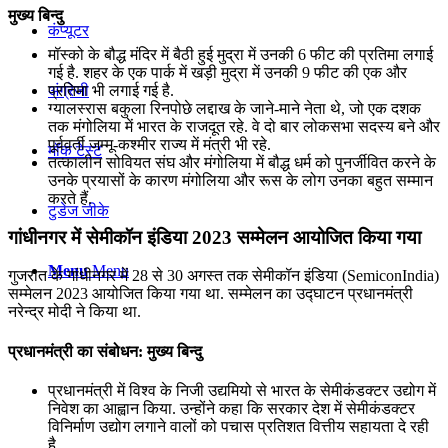
मुख्य बिन्दु
कंप्यूटर
मॉस्को के बौद्ध मंदिर में बैठी हुई मुद्रा में उनकी 6 फीट की प्रतिमा लगाई
गई है. शहर के एक पार्क में खड़ी मुद्रा में उनकी 9 फीट की एक और
प्रतिमा भी लगाई गई है.
अंग्रेजी
ग्यालस्‍रास बकुला रिनपोछे लद्दाख के जाने-माने नेता थे, जो एक दशक
तक मंगोलिया में भारत के राजदूत रहे. वे दो बार लोकसभा सदस्य बने और
पूर्ववर्ती जम्मू-कश्मीर राज्य में मंत्री भी रहे.
मॉक टेस्ट
तत्कालीन सोवियत संघ और मंगोलिया में बौद्ध धर्म को पुनर्जीवित करने के
उनके प्रयासों के कारण मंगोलिया और रूस के लोग उनका बहुत सम्मान
करते हैं.
टुडेज जीके
गांधीनगर में सेमीकॉन इंडिया 2023 सम्मेलन आयोजित किया गया
Menu
Menu
गुजरात के गांधीनगर में 28 से 30 अगस्त तक सेमीकॉन इंडिया (SemiconIndia)
सम्मेलन 2023 आयोजित किया गया था. सम्मेलन का उद्घाटन प्रधानमंत्री
नरेन्‍द्र मोदी ने किया था.
प्रधानमंत्री का संबोधन: मुख्य बिन्दु
प्रधानमंत्री में विश्व के निजी उद्यमियो से भारत के सेमीकंडक्‍टर उद्योग में
निवेश का आह्वान किया. उन्होंने कहा कि सरकार देश में सेमीकंडक्‍टर
विनिर्माण उद्योग लगाने वालों को पचास प्रतिशत वित्तीय सहायता दे रही
है.