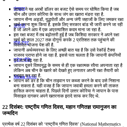
कंप्यूटर
जापान ने यह अरबों डॉलर का बजट ऐसे समय पर घोषित किया है जब
चीन और उत्तर कोरिया के साथ जंग का खतरा मंडरा रहा है.
जापान सैन्‍य अड्डों, युद्धपोतों और अन्‍य जंगी जहाजों के लिए जमकर रक्षा
खर्च करना शुरू किया है. इसके लिए सरकार बांड भी जारी करने जा रही
अंग्रेजी
है जो अपने आप में एक अप्रत्याशित कदम माना जा रहा है.
इस रक्षा बजट में तब बढ़ोत्‍तरी हुई है जब किशिदा सरकार ने अपने रक्षा
खर्च को साल 2027 तक दोगुना करके 2 प्रतिशत तक पहुंचाने की
मॉक टेस्ट
विवादित योजना पेश की है.
जापानी अर्थव्‍यवस्‍था के लिए अच्‍छी बात यह है कि उसे रेकॉर्ड टैक्‍स
राजस्‍व प्राप्‍त होने जा रहा है. इससे पता चलता है कि जापानी कंपनियों
टुडेज जीके
का लाभ बढ़ रहा है.
जापान दूसरे विश्‍वयुद्ध के समय से ही एक रक्षात्मक रवैया अपनाता रहा है
लेकिन अब चीन के खतरे को देखते हुए लगातार अपनी रक्षा तैयारी को
मजबूत कर रहा है.
Menu
Menu
जापान को डर है कि चीन ताइवान पर कब्‍जा करने के बाद उसे निशाना
बना सकता है. यही वजह है कि जापान जवाबी हमला करने की ताकत
हासिल करना चाहता है. पिछले दिनों उत्‍तर कोरिया ने जापान के पास
मिसाइल दागकर अपने खतरनाक इरादे साफ कर दिए थे.
22 दिसंबर: राष्ट्रीय गणित दिवस, महान गणितज्ञ रामानुजन का
जन्मदिन
प्रत्येक वर्ष 22 दिसंबर को ‘राष्ट्रीय गणित दिवस’ (National Mathematics