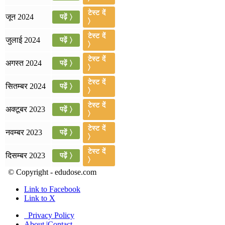
📝 डेली करेंट अफेयर्स: 19-21 जुलाई 2026
टेस्ट दें
जून 2024
पढ़ें 〉
〉
July 19, 2026
टेस्ट दें
जुलाई 2024
पढ़ें 〉
📝 डेली करेंट अफेयर्स: 16-18 जुलाई 2026
〉
टेस्ट दें
अगस्त 2024
पढ़ें 〉
〉
टेस्ट दें
सितम्बर 2024
पढ़ें 〉
〉
टेस्ट दें
अक्टूबर 2023
पढ़ें 〉
〉
टेस्ट दें
नवम्बर 2023
पढ़ें 〉
〉
टेस्ट दें
दिसम्बर 2023
पढ़ें 〉
〉
© Copyright - edudose.com
Link to Facebook
Link to X
Privacy Policy
About |Contact