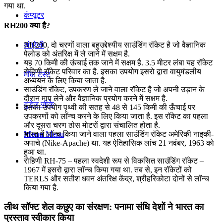
गया था.
कंप्यूटर
RH200 क्या है?
RH200, दो चरणों वाला बहुउद्देश्यीय साउंडिंग रॉकेट है जो वैज्ञानिक
अंग्रेजी
पेलोड को अंतरिक्ष में ले जाने में सक्षम है.
यह 70 किमी की ऊंचाई तक जाने में सक्षम है. 3.5 मीटर लंबा यह रॉकेट
रोहिणी रॉकेट परिवार का है. इसका उपयोग इसरो द्वारा वायुमंडलीय
मॉक टेस्ट
अध्ययन के लिए किया जाता है.
साउंडिंग रॉकेट, उपकरण ले जाने वाला रॉकेट है जो अपनी उड़ान के
दौरान माप लेने और वैज्ञानिक प्रयोग करने में सक्षम है.
टुडेज जीके
इसका उपयोग पृथ्वी की सतह से 48 से 145 किमी की ऊँचाई पर
उपकरणों को लॉन्च करने के लिए किया जाता है. इस रॉकेट का पहला
और दूसरा चरण ठोस मोटरों द्वारा संचालित होता है.
भारत में लॉन्च किया जाने वाला पहला साउंडिंग रॉकेट अमेरिकी नाइकी-
Menu
Menu
अपाचे (Nike-Apache) था. यह ऐतिहासिक लांच 21 नवंबर, 1963 को
हुआ था.
रोहिणी RH-75 – पहला स्वदेशी रूप से विकसित साउंडिंग रॉकेट –
1967 में इसरो द्वारा लॉन्च किया गया था. तब से, इन रॉकेटों को
TERLS और सतीश धवन अंतरिक्ष केंद्र, श्रीहरिकोटा दोनों से लॉन्च
किया गया है.
लीथ सॉफ्ट शेल कछुए का संरक्षण: पनामा संधि देशों ने भारत का
प्रस्ताव स्वीकार किया