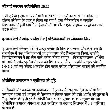
एशियाई एयरगन प्रतियोगिता 2022
15वें एशियाई एयरगन प्रतियोगिता 2022 का आयोजन 9 से 19 नवंबर तक
दक्षिण कोरिया के दाइगु में किया जा रहा है. इस चैंपियनशिप में भारतीय
निशानेबाज़ मेहुली घोष ने महिलाओं की 10 मीटर एयर राइफल स्पर्द्धा का स्वर्ण
पदक जीता.
प्रधानमंत्री ने आंध्र प्रदेश में कई परियोजनाओं का लोकार्पण किया
प्रधानमंत्री नरेन्‍द्र मोदी ने आंध्र प्रदेश के विशाखापत्‍तनम और तेलंगाना के
रामागुंडम में कई परियोजनाओं का लोकार्पण और शिलान्यास किया. उन्होंने
विशाखापत्‍तनम में छह लेन वाले ग्रीन फील्‍ड रायपुर – विशाखापत्‍तनम आर्थिक
गलियारे के आंध्रप्रदेश सेक्‍शन का शिलान्‍यास किया. उन्होंने आंध्रप्रदेश में
ONGC की न्‍यू फील्‍ड आनशोर डीप वॉटर ब्‍लॉक परियोजना राष्‍ट्र को समर्पित
किया.
औद्योगिक उत्पादन में 7 प्रतिशत की वृद्धि
सांख्यिकी और कार्यक्रम कार्यान्वयन मंत्रालय के अनुसार देश के औद्योगिक
उत्पादन में इस वर्ष अप्रैल से सितम्बर में पिछले साल की इसी अवधि की तुलना में
7 प्रतिशत की वृद्धि हुई है. औद्योगिक उत्पादन सूचकांक के अनुसार देश का
औद्योगिक उत्पादन अगस्त के 0.8 प्रतिशत से बढ़कर सितम्बर में 3.1 प्रतिशत
हो गया है.