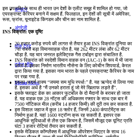
इस उपलब्धि के साथ ही भारत उन देशों के एलीट समूह में शामिल हो गया, जो
कंप्यूटर
एयरक्राफ्ट कैरियर बनाने में सक्षम हैं. फिलहाल, इन देशों की सूची में अमेरिका,
रूस, फ्रांस, यूनाइटेड किंगडम और चीन का नाम शामिल है.
अंग्रेजी
INS विक्रांत: एक दृष्टि
20 हजार करोड़ रुपये की लागत से तैयार हुआ INS विक्रांत दुनिया का
मॉक टेस्ट
7वां सबसे बड़ा विमानवाहक पोत है. यह 262 मीटर लंबा और 62 मीटर
चौड़ा है. यह चार जनरल इलेक्ट्रिक गैस टर्बाइन द्वारा संचालित है.
INS विक्रांत को स्वदेशी विमान वाहक वन (IAC-1) के रूप में भी जाना
टुडेज जीके
जाता है. इसका निर्माण भारतीय नौसेना के लिए कोचीन शिपयार्ड, केरल
द्वारा किया गया है. इसका नाम भारत के पहले एयरक्राफ्ट कैरियर के नाम
पर रखा गया है.
इसका आदर्श वाक्य “जयमा सम युधि स्पर्धाः” है. यह ऋग्वेद से लिया गया
Menu
Menu
है. इसका अर्थ है “मैं उनको हराता हूं जो मेरे खिलाफ लड़ते हैं”.
इसके फ्लाइट डेक का आकार फुटबॉल के दो मैदानों के बराबर हो जाता
है. यह वाहक एक 28 नॉट्स की अधिकतम रफ्तार के साथ एक बार में
7500 नॉटिकल मील (करीब 14 हजार किमी) की दूरी तय कर सकता है.
इस विशाल जहाज में कुल 18 फ्लोर हैं, जिनमें 2400 कंपार्टमेंट्स का
निर्माण हुआ है. यहां 1600 स्ट्रॉन्ग क्रू रह सकती है. इसपर एक
आधुनिक सुविधाओं से लैस एक किचन है, जिसमें मौजूद एक यूनिट प्रति
घंटा 3 हजार रोटियां तैयार कर सकती है.
इसके मेडिकल कॉम्प्लैक्स में आधुनिक ऑपरेशन थिएटर के साथ 16