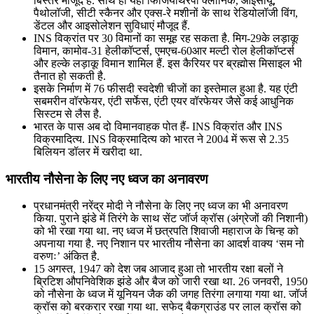
बिस्तर मौजूद हैं. साथ ही यहां फिजियोथैरेपी क्लीनिक, आईसीयू,
पैथोलॉजी, सीटी स्कैनर और एक्स-रे मशीनों के साथ रेडियोलॉजी विंग,
डेंटल और आइसोलेशन सुविधाएं मौजूद हैं.
INS विक्रांत पर 30 विमानों का समूह रह सकता है. मिग-29के लड़ाकू
विमान, कामोव-31 हेलीकॉप्टर्स, एमएच-60आर मल्टी रोल हेलीकॉप्टर्स
और हल्के लड़ाकू विमान शामिल हैं. इस कैरियर पर ब्रह्मोस मिसाइल भी
तैनात हो सकती है.
इसके निर्माण में 76 फीसदी स्वदेशी चीजों का इस्तेमाल हुआ है. यह एंटी
सबमरीन वॉरफेयर, एंटी सर्फेस, एंटी एयर वॉरफेयर जैसे कई आधुनिक
सिस्टम से लैस है.
भारत के पास अब दो विमानवाहक पोत हैं- INS विक्रांत और INS
विक्रमादित्य. INS विक्रमादित्य को भारत ने 2004 में रूस से 2.35
बिलियन डॉलर में खरीदा था.
भारतीय नौसेना के लिए नए ध्वज का अनावरण
प्रधानमंत्री नरेंद्र मोदी ने नौसेना के लिए नए ध्वज का भी अनावरण
किया. पुराने झंडे में तिरंगे के साथ सेंट जॉर्ज क्रॉस (अंग्रेजों की निशानी)
को भी रखा गया था. नए ध्वज में छत्रपति शिवाजी महाराज के चिन्ह को
अपनाया गया है. नए निशान पर भारतीय नौसेना का आदर्श वाक्य ‘सम नो
वरुणः’ अंकित है.
15 अगस्त, 1947 को देश जब आजाद हुआ तो भारतीय रक्षा बलों ने
ब्रिटिश औपनिवेशिक झंडे और बैज को जारी रखा था. 26 जनवरी, 1950
को नौसेना के ध्वज में यूनियन जैक की जगह तिरंगा लगाया गया था. जॉर्ज
क्रॉस को बरकरार रखा गया था. सफेद बैकग्राउंड पर लाल क्रॉस को