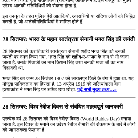
Act यानी गैरकानूनी गतिविधियां (रोकथाम) अधिनियम है. इस कानून का मुख्य
उद्देश्य आतंकी गतिविधियों को रोकना होता है.
इस कानून के तहत पुलिस ऐसे आतंकियों, अपराधियों या संदिग्ध लोगों को चिह्नित
करती है, जो आतंकी​गतिविधियों में शामिल होते हैं.
28 सितम्बर: भारत के महान स्वतंत्रता सेनानी भगत सिंह की जयंती
28 सितम्बर को क्रांतिकारी स्‍वतंत्रता सेनानी शहीद भगत सिंह को उनकी
जयंती पर नमन किया गया. भगत सिंह को शहीद-ए-आज़म के नाम से भी जाना
जाता है. उनके पिताजी का नाम किशन सिंह तथा उनकी माता जी का नाम
विद्यावती था.
भगत सिंह का जन्म 28 सितंबर 1907 को लायलपुर जिले के बंगा में हुआ था. यह
मौजूदा पाकिस्तान का हिस्सा है. 13 अप्रैल 1919 को जलियांवाला बाग
हत्याकांड ने भगत सिंह पर अमिट छाप छोड़ा.
पढ़ें सभी मुख्य तथ्य…»
28 सितम्बर: विश्व रेबीज़ दिवस से संबंधित महत्वपूर्ण जानकारी
प्रत्येक वर्ष 28 सितम्बर को विश्व रेबीज़ दिवस (World Rabies Day) मनाया
जाता है. इस दिवस के मनाने का उद्देश्य रेबीज बीमारी की रोकथाम के बारे में लोगों
को जागरूकता फैलाना है.