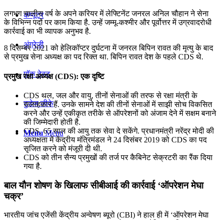
लगभग चालीस वर्ष के अपने करियर में लेफ्ट‍िनेंट जनरल अनिल चौहान ने सेना
कंप्यूटर
के विभिन्न पदों पर काम किया है. उन्हें जम्‍मू-कश्‍मीर और पूर्वोत्तर में उग्रवादरोधी
कार्रवाई का भी व्यापक अनुभव है.
अंग्रेजी
8 दिसम्‍बर 2021 को हेलिकॉप्‍टर दुर्घटना में जनरल बिपिन रावत की मृत्‍यु के बाद
से प्रमुख सेना अध्‍यक्ष का पद रिक्त था. बिपिन रावत देश के पहले CDS थे.
मॉक टेस्ट
प्रमुख रक्षा अध्यक्ष (CDS): एक दृष्टि
CDS थल, जल और वायु, तीनों सेनाओं की तरफ से रक्षा मंत्री के
टुडेज जीके
सलाहकार हैं. उनके सामने देश की तीनों सेनाओं में साझी सोच विकसित
करने और उन्हें एकीकृत तरीके से ऑपरेशनों को अंजाम देने में सक्षम बनाने
की जिम्मेदारी होती है.
CDS, 65 साल की आयु तक सेवा दे सकेंगे. प्रधानमंत्री नरेंद्र मोदी की
Menu
Menu
अध्यक्षता में केंद्रीय मंत्रिमंडल ने 24 दिसंबर 2019 को CDS का पद
सृजित करने को मंजूरी दी थी.
CDS को तीन सैन्य प्रमुखों की तर्ज पर कैबिनेट सेक्रटरी का रैंक दिया
गया है.
बाल यौन शोषण के खिलाफ सीबीआई की कार्रवाई ‘ऑपरेशन मेघा
चक्र’
भारतीय जांच एजेंसी केंद्रीय अन्वेषण ब्यूरो (CBI) ने हाल ही में ‘ऑपरेशन मेघा