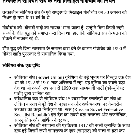
तत्‍कालीन सोवियत संघ के नेता मिखाइल गोर्बाचोव का निधन
तत्‍कालीन सोवियत संघ के पूर्व राष्ट्रपति मिखाइल गोर्बाचोव का 30 अगस्त को
निधन हो गया. वे 91 वर्ष के थे.
गोर्बाचोव को ‘बीसवीं सदी का नायक’ माना जाता है. उन्होंने बिना किसी खूनी
संघर्ष के शीत युद्ध को समाप्त करा दिया था. हालांकि सोवियत संघ के पतन को
रोकने में नाकाम रहे थे.
शीत युद्ध को बिना रक्तपात के समाप्त करा देने के कारण गोर्बाचेव को 1990 में
नोबेल शांति पुरस्कार से सम्मानित किया गया.
सोवियत संघ: एक दृष्टि
सोवियत संघ (Soviet Union) यूरेशिया के बड़े भूभाग पर विस्तृत एक देश
था जो 1922 से 1991 तक अस्तित्व में रहा. यह दुनिया का सबसे बड़ा
देश था जो अपनी स्थापना से 1990 तक साम्यवादी पार्टी (कोम्युनिस्ट
पार्टी) द्वारा शासित रहा.
संवैधानिक रूप से सोवियत संघ 15 स्वशासित गणतंत्रों का संघ था
लेकिन वास्तव में पूरे देश के प्रशासन और अर्थव्यवस्था पर केन्द्रीय
सरकार का कड़ा नियंत्रण था. रूस (Russian Soviet Federative
Socialist Republic) इस देश का सबसे बड़ा गणतंत्र और राजनैतिक,
सांस्कृतिक और आर्थिक केंद्र था.
सोवियत संघ की स्थापना की प्रक्रिया 1917 की रूसी क्रान्ति के साथ
शुरू हुई जिसमें रूसी साम्राज्य के ज़ार (सम्राट) को सत्ता से हटा कर