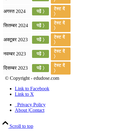
📝 डेली करेंट अफेयर्स: 16-18 जुलाई 2026
टेस्ट दें
अगस्त 2024
पढ़ें 〉
〉
टेस्ट दें
सितम्बर 2024
पढ़ें 〉
〉
टेस्ट दें
अक्टूबर 2023
पढ़ें 〉
〉
टेस्ट दें
नवम्बर 2023
पढ़ें 〉
〉
टेस्ट दें
दिसम्बर 2023
पढ़ें 〉
〉
© Copyright - edudose.com
Link to Facebook
Link to X
Privacy Policy
About |Contact
Scroll to top