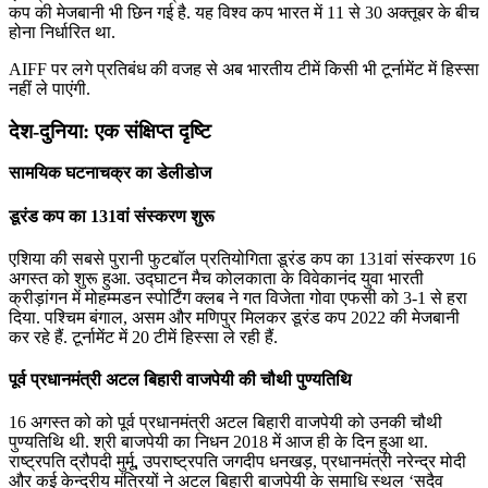
कप की मेजबानी भी छिन गई है. यह विश्व कप भारत में 11 से 30 अक्तूबर के बीच
होना निर्धारित था.
AIFF पर लगे प्रतिबंध की वजह से अब भारतीय टीमें किसी भी टूर्नामेंट में हिस्सा
नहीं ले पाएंगी.
देश-दुनिया: एक संक्षिप्त दृष्टि
सामयिक घटनाचक्र का डेलीडोज
डूरंड कप का 131वां संस्करण शुरू
एशिया की सबसे पुरानी फुटबॉल प्रतियोगिता डूरंड कप का 131वां संस्करण 16
अगस्त को शुरू हुआ. उद्घाटन मैच कोलकाता के विवेकानंद युवा भारती
क्रीड़ांगन में मोहम्मडन स्पोर्टिंग क्लब ने गत विजेता गोवा एफसी को 3-1 से हरा
दिया. पश्चिम बंगाल, असम और मणिपुर मिलकर डूरंड कप 2022 की मेजबानी
कर रहे हैं. टूर्नामेंट में 20 टीमें हिस्‍सा ले रही हैं.
पूर्व प्रधानमंत्री अटल बिहारी वाजपेयी की चौथी पुण्यतिथि
16 अगस्त को को पूर्व प्रधानमंत्री अटल बिहारी वाजपेयी को उनकी चौथी
पुण्यतिथि थी. श्री बाजपेयी का निधन 2018 में आज ही के दिन हुआ था.
राष्‍ट्रपति द्रौपदी मुर्मू, उपराष्ट्रपति जगदीप धनखड़, प्रधानमंत्री नरेन्‍द्र मोदी
और कई केन्‍द्रीय मंत्रियों ने अटल बिहारी बाजपेयी के समाधि स्‍थल ‘सदैव