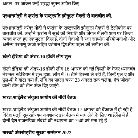
अटल’ पर जाकर उन्‍हें श्रद्धा सुमन अर्पित किए.
प्रधानमंत्री ने फ्रांस के राष्ट्रपति इमैनुएल मैक्रों से बातचीत की.
प्रधानमंत्री नरेंद्र मोदी ने फ्रांस के राष्ट्रपति इमैनुएल मैक्रों से टेलीफोन पर
बातचीत की. उन्‍होंने फ्रांस में सूखे की स्थिति और जंगल में लगी आग पर चिन्ता
व्यक्त करते हुए एकजुटता दिखाई. दोनों नेताओं ने रक्षा सहयोग परियोजनाओं और
असैन्य परमाणु ऊर्जा सहित वर्तमान द्विपक्षीय पहल की समीक्षा की.
खेलो इंडिया की अंडर-16 हॉकी लीग शुरू
खेलो इंडिया की अंडर-16 हॉकी लीग 16 अगस्त को नई दिल्‍ली के मेजर ध्‍यानचंद
नेशनल स्‍टेडियम में शुरू हुआ. लीग में 16 टीमें हिस्‍सा ले रही हैं, जिन्‍हें पूल-ए और
पूल-बी में बांटा गया है. लीग का पहला चरण 23 अगस्‍त तक चलेगा. मैच जीतने
वाली टीम को तीन अंक दिए जाएंगे.
भारत-थाईलैंड संयुक्त आयोग की नौवीं बैठक
भारत-थाईलैंड संयुक्त आयोग की नौवीं बैठक 17 अगस्त को बैंकाक में हो रही है.
विदेश मंत्री सुब्रह्मण्यम जयशंकर इस बैठक में भाग लेने के लिए थाईलैंड में हैं.
दोनों देश राजनयिक संबंधों की स्थापना का 75वां वर्ष मना रहे हैं.
मास्‍को अंतर्राष्ट्रीय सुरक्षा सम्मेलन 2022