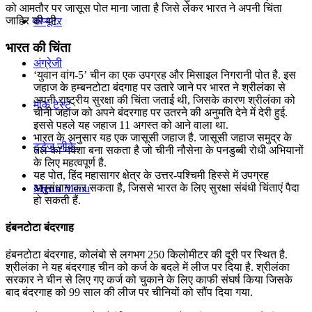
को आमतौर पर जासूस पोत माना जाता है जिसे लेकर भारत ने अपनी चिंता
जाहिर की थी.
कंप्यूटर
भारत की चिंता
अंग्रेजी
‘युवान वांग-5’ चीन का एक उपग्रह और मिसाइल निगरानी पोत है. इस
जहाज के हम्बनटोटा बंदगाह पर उतारे जाने पर भारत ने श्रीलंका से
अपनी राष्ट्रीय सुरक्षा की चिंता जताई थी, जिसके कारण श्रीलंका को
मॉक टेस्ट
चीनी जहाज को अपने बंदरगाह पर उतरने की अनुमति देने में देरी हुई.
इससे पहले यह जहाज 11 अगस्त को आने वाला था.
भारत के अनुसार यह एक जासूसी जहाज है. जासूसी जहाज समुद्र के
टुडेज जीके
तल का नक्शा बना सकता है जो चीनी नौसेना के पनडुब्बी रोधी अभियानों
के लिए महत्वपूर्ण है.
यह पोत, हिंद महासागर क्षेत्र के उत्तर-पश्चिमी हिस्से में उपग्रह
अनुसंधान कर सकता है, जिससे भारत के लिए सुरक्षा संबंधी चिंताएं पैदा
Menu
Menu
हो सकती हैं.
हंबनटोटा बंदरगाह
हंबनटोटा बंदरगाह, कोलंबो से लगभग 250 किलोमीटर की दूरी पर स्थित है.
श्रीलंका ने यह बंदरगाह चीन को कर्ज के बदले में लीज पर दिया है. श्रीलंका
सरकार ने चीन से लिए गए कर्ज को चुकाने के लिए काफी संघर्ष किया जिसके
बाद बंदरगाह को 99 साल की लीज पर चीनियों को सौंप दिया गया.