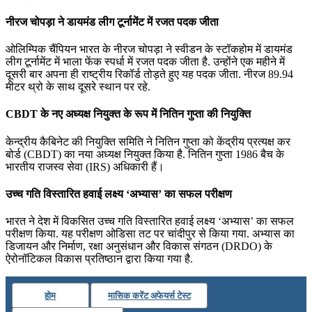
नीरज चोपड़ा ने डायमंड लीग टूर्नामेंट में रजत पदक जीता
ओलिम्पिक चैंपियन भारत के नीरज चोपड़ा ने स्‍वीडन के स्टॉकहोम में डायमंड
लीग टूर्नामेंट में भाला फेंक स्पर्धा में रजत पदक जीता है. उन्‍होंने एक महीने में
दूसरी बार अपना ही राष्ट्रीय रिकॉर्ड तोड़ते हुए यह पदक जीता. नीरज 89.94
मीटर थ्रो के साथ दूसरे स्थान पर रहे.
CBDT के नए अध्यक्ष नियुक्त के रूप में नितिन गुप्ता की नियुक्ति
केन्द्रीय कैबिनेट की नियुक्ति समिति ने नितिन गुप्ता को केंद्रीय प्रत्यक्ष कर
बोर्ड (CBDT) का नया अध्यक्ष नियुक्त किया है. नितिन गुप्ता 1986 बैच के
भारतीय राजस्व सेवा (IRS) अधिकारी हैं।
उच्‍च गति विस्‍तारित हवाई लक्ष्‍य ‘अभ्‍यास’ का सफल परीक्षण
भारत ने देश में विकसित उच्‍च गति विस्‍तारित हवाई लक्ष्‍य ‘अभ्‍यास’ का सफल
परीक्षण किया. यह परीक्षण ओडिसा तट पर चांदीपुर से किया गया. अभ्‍यास का
डिजायन और निर्माण, रक्षा अनुसंधान और विकास संगठन (DRDO) के
ऐरोनॉटिकल विकास प्रतिष्‍ठान द्वारा किया गया है.
होम
मासिक करेंट अफेयर्स टेस्ट