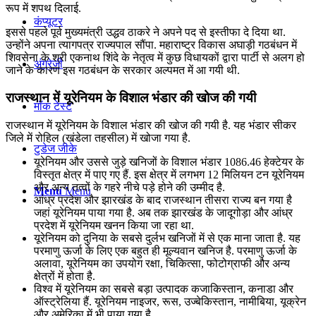
रूप में शपथ दिलाई.
कंप्यूटर
इससे पहले पूर्व मुख्यमंत्री उद्धव ठाकरे ने अपने पद से इस्तीफा दे दिया था.
उन्होंने अपना त्यागपत्र राज्यपाल सौंपा. महाराष्ट्र विकास अघाड़ी गठबंधन में
शिवसेना के श्री एकनाथ शिंदे के नेतृत्व में कुछ विधायकों द्वारा पार्टी से अलग हो
अंग्रेजी
जाने के कारण इस गठबंधन के सरकार अल्पमत में आ गयी थी.
राजस्थान में यूरेनियम के विशाल भंडार की खोज की गयी
मॉक टेस्ट
राजस्थान में यूरेनियम के विशाल भंडार की खोज की गयी है. यह भंडार सीकर
जिले में रोहिल (खंडेला तहसील) में खोजा गया है.
टुडेज जीके
यूरेनियम और उससे जुड़े खनिजों के विशाल भंडार 1086.46 हेक्टेयर के
विस्तृत क्षेत्र में पाए गए हैं. इस क्षेत्र में लगभग 12 मिलियन टन यूरेनियम
और अन्य तत्वों के गहरे नीचे पड़े होने की उम्मीद है.
Menu
Menu
आंध्र प्रदेश और झारखंड के बाद राजस्थान तीसरा राज्य बन गया है
जहां यूरेनियम पाया गया है. अब तक झारखंड के जादूगोड़ा और आंध्र
प्रदेश में यूरेनियम खनन किया जा रहा था.
यूरेनियम को दुनिया के सबसे दुर्लभ खनिजों में से एक माना जाता है. यह
परमाणु ऊर्जा के लिए एक बहुत ही मूल्यवान खनिज है. परमाणु ऊर्जा के
अलावा, यूरेनियम का उपयोग रक्षा, चिकित्सा, फोटोग्राफी और अन्य
क्षेत्रों में होता है.
विश्व में यूरेनियम का सबसे बड़ा उत्पादक कजाकिस्तान, कनाडा और
ऑस्ट्रेलिया हैं. यूरेनियम नाइजर, रूस, उज्बेकिस्तान, नामीबिया, यूक्रेन
और अमेरिका में भी पाया गया है.