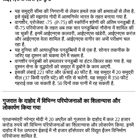
यह समुद्री सीमा की निगरानी से लेकर हमले तक की क्षमताओं से लैस है.
इसे मुंबई की मझगांव गोदी में आत्मनिर्भर भारत के तहत बनाया गया है.
वागशीर, प्रोजेक्ट -75 (P-75) की स्कॉर्पीन श्रेणी की अंतिम पनडुब्बी है.
पी-75 परियोजना के तहत अब तक चार पनडुब्बियां नौसेना में शामिल की
जा चुकी हैं. इनमें आईएनएस कलवरी, आईएनएस खंडेरी, आईएनएस करंज
और आईएनएस वेला शामिल हैं. आईएनएस वागीर का अभी परीक्षण चल
रहा है.
यह दुनिया की अत्याधुनिक पनडुब्बियों में से एक है. सोनार तकनीक के
जरिए यह दुश्मन को चकमा देने में सक्षम है.
वागशीर पनडुब्बी को हमलावर पनडुब्बी या हंटर-किलर कहा गया है. यह
दुश्मन सेना के युद्धपोतों को समुद्र में डुबोने के काम आएगी.
इसकी लंबाई 221 फीट और ऊंचाई 40 फीट है. यह समुद्र में 20 समुद्री
मील (37 किमी प्रति घंटे) की गति से चलेगी. यह समुद्र में 350 फीट
गहराई तक जा सकती है. 50 दिनों तक पानी में रह सकती है.
गुजरात के दाहोद में विभिन्‍न परियोजनाओं का शिलान्‍यास और
लोकार्पण किया गया
प्रधानमंत्री नरेन्‍द्र मोदी ने 20 अप्रैल को गुजरात के दाहोद में कल 22 हजार
करोड रुपये की विभिन्‍न परियोजनाओं का शिलान्‍यास और लोकार्पण किया. इनमें
दाहोद में रेल उत्‍पादन ईकाई में नौ हजार हॉर्सपावर की विद्युत ईंजन विनिर्माण
परियोजना शामिल है.