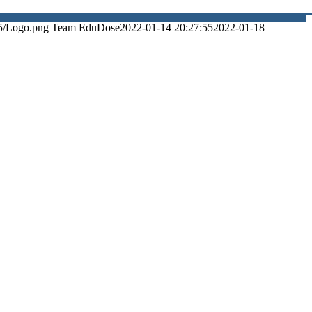
5/Logo.png
Team EduDose
2022-01-14 20:27:55
2022-01-18