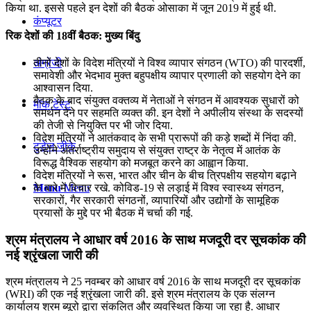
किया था. इससे पहले इन देशों की बैठक ओसाका में जून 2019 में हुई थी.
कंप्यूटर
रिक देशों की 18वीं बैठक: मुख्य बिंदु
तीनों देशों के विदेश मंत्रियों ने विश्‍व व्‍यापार संगठन (WTO) की पारदर्शी,
अंग्रेजी
समावेशी और भेदभाव मुक्‍त बहुपक्षीय व्‍यापार प्रणाली को सहयोग देने का
आश्‍वासन दिया.
बैठक के बाद संयुक्‍त वक्‍तव्‍य में नेताओं ने संगठन में आवश्‍यक सुधारों को
मॉक टेस्ट
समर्थन देने पर सहमति व्‍यक्‍त की. इन देशों ने अपीलीय संस्‍था के सदस्‍यों
की तेजी से नियुक्ति पर भी जोर दिया.
विदेश मंत्रियों ने आतंकवाद के सभी प्रारूपों की कड़े शब्‍दों में निंदा की.
टुडेज जीके
उन्‍होंने अंतर्राष्‍ट्रीय समुदाय से संयुक्‍त राष्‍ट्र के नेतृत्‍व में आतंक के
विरूद्ध वैश्विक सहयोग को मजबूत करने का आह्वान किया.
विदेश मंत्रियों ने रूस, भारत और चीन के बीच त्रिपक्षीय सहयोग बढ़ाने
के बारे में विचार रखे. कोविड-19 से लड़ाई में विश्‍व स्‍वास्‍थ्‍य संगठन,
Menu
Menu
सरकारों, गैर सरकारी संगठनों, व्‍यापारियों और उद्योगों के सामूहिक
प्रयासों के मुद्दे पर भी बैठक में चर्चा की गई.
श्रम मंत्रालय ने आधार वर्ष 2016 के साथ मजदूरी दर सूचकांक की
नई श्रृंखला जारी की
श्रम मंत्रालय ने 25 नवम्बर को आधार वर्ष 2016 के साथ मजदूरी दर सूचकांक
(WRI) की एक नई श्रृंखला जारी की. इसे श्रम मंत्रालय के एक संलग्न
कार्यालय श्रम ब्यूरो द्वारा संकलित और व्यवस्थित किया जा रहा है. आधार