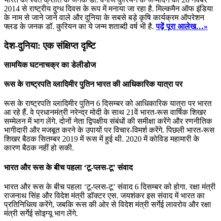
2014 से राष्ट्रीय दुग्ध दिवस के रूप में मनाया जा रहा है. मिल्‍कमैन ऑफ इंडिया
के नाम से जाने जाने वाले और दुनिया के सबसे बड़े कृषि कार्यक्रम ऑपरेशन
फ्लड के जनक डॉ. कुरियन का ये जन्म शताब्दी वर्ष भी है.
पढ़ें पूरा आलेख…»
देश-दुनिया: एक संक्षिप्त दृष्टि
सामयिक घटनाचक्र का डेलीडोज
रूस के राष्‍ट्रपति व्‍लादिमीर पुतिन भारत की आधिकारिक यात्रा पर
रूस के राष्‍ट्रपति व्‍लादिमीर पुतिन 6 दिसम्‍बर को आधिकारिक यात्रा पर भारत
आ रहे हैं. वे प्रधानमंत्री नरेन्‍द्र मोदी के साथ 21वें भारत-रूस वार्षिक शिखर
सम्‍मेलन में भाग लेंगे. दोनों नेता द्विपक्षीय संबंधों की समीक्षा करेंगे और रणनीतिक
भागीदारी और मजबूत करने के उपायों पर विचार-विमर्श करेंगे. पिछली भारत-रूस
शिखर बैठक सितम्‍बर 2019 में रूस में हुई थी. 2020 में कोविड महामारी के
कारण बैठक नहीं हो सकी.
भारत और रूस के बीच पहला ‘टू-प्‍लस-टू’ संवाद
भारत और रूस के बीच पहला ‘टू-प्‍लस-टू’ संवाद 6 दिसम्‍बर को होगा. रक्षा मंत्री
राजनाथ सिंह और विदेश मंत्री डॉक्‍टर एस. जयशंकर इस संवाद में भारत का
प्रतिनिधित्‍व करेंगे, जबकि रूस की ओर से विदेश मंत्री सर्गेई लावरोव और रक्षा
मंत्री सर्गेई सोइग्‍यू भाग लेंगे.