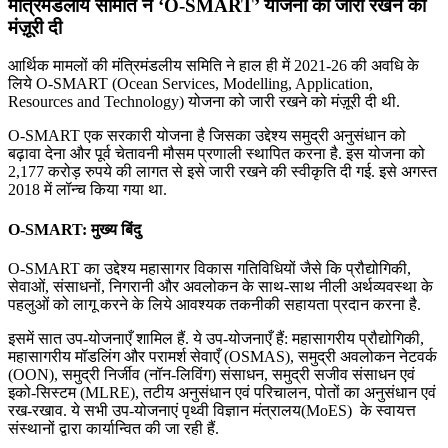
मंत्रिमंडलीय समिति ने ‘O-SMART’ योजना को जारी रखने को
मंज़ूरी दी
आर्थिक मामलों की मंत्रिमंडलीय समिति ने हाल ही में 2021-26 की अवधि के
लिये O-SMART (Ocean Services, Modelling, Application,
Resources and Technology) योजना को जारी रखने को मंज़ूरी दी थी.
O-SMART एक सरकारी योजना है जिसका उद्देश्य समुद्री अनुसंधान को
बढ़ावा देना और पूर्व चेतावनी मौसम प्रणाली स्थापित करना है. इस योजना को
2,177 करोड़ रुपये की लागत से इसे जारी रखने की स्वीकृति दी गई. इसे अगस्त
2018 में लॉन्च किया गया था.
O-SMART: मुख्य बिंदु
O-SMART का उद्देश्य महासागर विकास गतिविधियों जैसे कि प्रौद्योगिकी,
सेवाओं, संसाधनों, निगरानी और अवलोकन के साथ-साथ नीली अर्थव्यवस्था के
पहलुओं को लागू करने के लिये आवश्यक तकनीकी सहायता प्रदान करना है.
इसमें सात उप-योजनाएँ शामिल हैं. ये उप-योजनाएँ हैं: महासागरीय प्रौद्योगिकी,
महासागरीय मॉडलिंग और परामर्श सेवाएँ (OSMAS), समुद्री अवलोकन नेटवर्क
(OON), समुद्री निर्जीव (नॉन-लिविंग) संसाधन, समुद्री सजीव संसाधन एवं
इको-सिस्टम (MLRE), तटीय अनुसंधान एवं परिचालन, पोतों का अनुसंधान एवं
रख-रखाव. ये सभी उप-योजनाएं पृथ्वी विज्ञान मंत्रालय(MoES) के स्वायत्त
संस्थानों द्वारा कार्यान्वित की जा रही हैं.