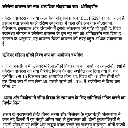
कोरोना वायरस का नया अत्यधिक संक्रामक रूप ‘ओमिक्रॉन’
कोरोना वायरस का नया अत्यधिक संक्रामक रूप ‘B.1.1.529’ का पता चला है.
इसका पता सबसे पहले दक्षिण अफ्रीका में चला और अब तक बोत्सवाना,
बेल्जियम, इस्राइल और हांगकांग में इसके संक्रमण की पुष्टि हो चुकी है. विश्व
स्वास्थ्य संगठन ने कोरोना वायरस के इस नए रूप को ओमिक्रॉन नाम दिया है.
संगठन के अनुसार, यह वायरस डेल्टा वायरस की तरह बहुत अधिक संक्रामक
है.
जूनियर महिला हॉकी विश्व कप का आयोजन स्थगित
दक्षिण अफ्रीका में जूनियर महिला हॉकी विश्व कप का आयोजन अफ्रीकी देशों में
कोरोना वायरस का नया वैरियेंट मिलने के बाद स्थगित कर दिया गया है. यह
टूर्नामेंट 5 से 16 दिसम्‍बर तक आयोजित होना था. विश्व की 16 शीर्ष टीमों को
इस विश्‍व कप में भाग लेना था. इससे पहले वर्ष 2016 में अर्जेंटीना ने विश्‍व कप
जीता था.
असम और मिजोरम ने सीमा विवाद के समाधान के लिए समितियां गठित करने का
निर्णय लिया
असम के मुख्‍यमंत्री हेमंत बिस्‍व सरमा और मिजोरम के मुख्‍यमंत्री जोरमथंगा ने
कल नई दिल्‍ली में गृह मंत्री अमित शाह से मुलाकात की. दोनों मुख्‍यमंत्रियों ने
अपनी सीमाओं पर शांति और सद्भाव बनाए रखने का संकल्‍प दोहराया. दोनों राज्यों