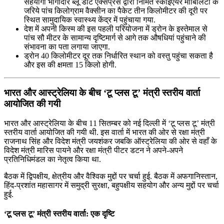
सहयोगी भागीदार ब्‍लू डार्ट एक्‍सप्रेस द्वारा निर्मित स्‍काईएयर मोबिलिटी के
जरिये पांच किलोग्राम वैक्‍सीन का पैकेट तीन किलोमीटर की दूरी पर
स्थित सामुदायिक स्‍वास्‍थ्‍य केंद्र में पहुंचाया गया.
देश में अपनी किस्‍म की इस पहली परियोजना में ड्रोन के इस्‍तेमाल से
पांच सौ मीटर के सामान्‍य दृष्टिमार्ग से आगे तक औषधियां पहुंचाने की
संभावना का पता लगाया जाएगा.
ड्रोन 40 किलोमीटर दूर तक निर्धारित स्थान को वस्तु पहुंचा सकता है
और इस की क्षमता 15 किलो होगी.
भारत और आस्‍ट्रेलिया के बीच ‘टू प्‍लस टू’ मंत्री स्‍तरीय वार्ता
आयोजित की गयी
भारत और आस्‍ट्रेलिया के बीच 11 सितम्बर को नई दिल्‍ली में ‘टू प्‍लस टू’ मंत्री
स्‍तरीय वार्ता आयोजित की गयी थी. इस वार्ता में भारत की ओर से रक्षा मंत्री
राजनाथ सिंह और विदेश मंत्री जयशंकर जबकि ऑस्ट्रेलिया की ओर से वहाँ के
विदेश मंत्री मारिस पायने और रक्षा मंत्री पीटर डटन ने अपने-अपने
प्रतिनिधिमंडल का नेतृत्व किया था.
बैठक में द्विपक्षीय, क्षेत्रीय और वैश्विक मुद्दों पर चर्चा हुई. बैठक में अफगानिस्‍तान,
हिंद-प्रशांत महासागर में समुद्री सुरक्षा, बहुपक्षीय सहयोग और अन्‍य मुद्दों पर चर्चा
हुई.
‘टू प्‍लस टू’ मंत्री स्‍तरीय वार्ता: एक दृष्टि