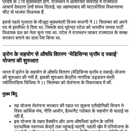
प्रदेश के 17वें मुख्यमंत्री होंगे. राजभवन में आयोजित समारोह में राज्यपाल
आचार्य देवव्रत उन्हें शपथ दिलाई. वह अहमदाबाद की घाटलोदिया विधानसभा
सीट से भाजपा विधायक हैं.
इससे पहले गुजरात के मौजूदा मुख्यमंत्री विजय रूपाणी ने 11 सितम्बर को अपने
पद से इस्तीफा दे दिया था. जिसके बाद भूपेन्द्र पटेल को भारतीय जनता पार्टी
विधायक दल का नेता चुना गया था. पटेल ने राजभवन जाकर राज्यपाल के समक्ष
सरकार बनाने का दावा पेश किया था.
ड्रोन के सहयोग से औषधि वितरण ‘मेडिसिन्‍स फ्रॉम द स्‍काई’
योजना की शुरुआत
भारत में ड्रोन के सहयोग से औषधि वितरण (मेडिसिन्‍स फ्रॉम द स्‍काई) योजना
की शुरुआत की गयी है. इसकी शुरुआत केंद्रीय नागरिक उड्डयन मंत्री
ज्‍योतिरादित्‍य सिंधिया ने 11 सितम्बर को तेलंगाना के विकराबाद में की.
मुख्य बिंदु
यह योजना तेलंगाना सरकार की पहल पर सूचना प्रौद्योगिकी विभाग ने
विश्‍व आर्थिक मंच, नीति आयोग, हैल्‍थनैट ग्‍लोबल के सहयोग से चलाई जा
रही है.
इस योजना के तहत वैक्‍सीन और अन्‍य औषधियां ड्रोन के जरिये
प्राथमिक स्‍वास्‍थ्‍य केंद्रों तक पहुंचाई जाएंगी. पहली खेप में परियोजना के