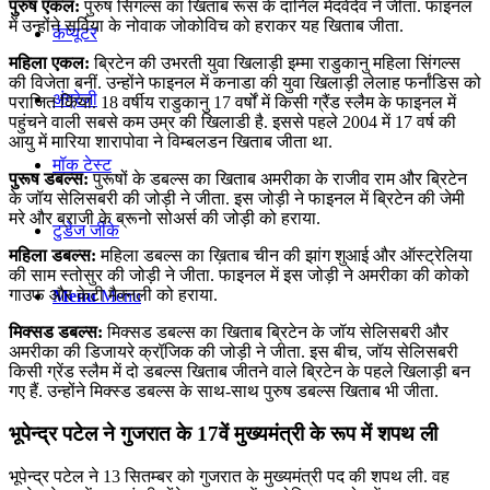
पुरुष एकल:
पुरुष सिंगल्स का खिताब रूस के दानिल मेदवेदेव ने जीता. फाइनल
में उन्होंने सर्विया के नोवाक जोकोविच को हराकर यह खिताब जीता.
कंप्यूटर
महिला एकल:
ब्रिटेन की उभरती युवा खिलाड़ी इम्‍मा राडुकानु महिला सिंगल्‍स
की विजेता बनीं. उन्होंने फाइनल में कनाडा की युवा खिलाड़ी लेलाह फर्नांडिस को
अंग्रेजी
पराजित किया. 18 वर्षीय राडुकानु 17 वर्षों में किसी ग्रैंड स्‍लैम के फाइनल में
पहुंचने वाली सबसे कम उम्र की खिलाडी है. इससे पहले 2004 में 17 वर्ष की
आयु में मारिया शारापोवा ने विम्‍बलडन खिताब जीता था.
मॉक टेस्ट
पुरूष डबल्‍स:
पुरूषों के डबल्‍स का खिताब अमरीका के राजीव राम और ब्रिटेन
के जॉय सेलिसबरी की जोड़ी ने जीता. इस जोड़ी ने फाइनल में ब्रिटेन की जेमी
मरे और ब्राजी के ब्रूनो सोअर्स की जोड़ी को हराया.
टुडेज जीके
महिला डबल्‍स:
महिला डबल्‍स का ख़िताब चीन की झांग शुआई और ऑस्‍ट्रेलिया
की साम स्‍तोसुर की जोड़ी ने जीता. फाइनल में इस जोड़ी ने अमरीका की कोको
गाउफ और केटी मैक्‍नली को हराया.
Menu
Menu
मिक्‍सड डबल्‍स:
मिक्‍सड डबल्‍स का खिताब ब्रिटेन के जॉय सेलिसबरी और
अमरीका की डिजायरे क्रॉजि़क की जोड़ी ने जीता. इस बीच, जॉय सेलिसबरी
किसी ग्रेंड स्‍लैम में दो डबल्‍स खिताब जीतने वाले ब्रिटेन के पहले खिलाड़ी बन
गए हैं. उन्‍होंने मिक्‍स्‍ड डबल्‍स के साथ-साथ पुरुष डबल्‍स खिताब भी जीता.
भूपेन्द्र पटेल ने गुजरात के 17वें मुख्यमंत्री के रूप में शपथ ली
भूपेन्द्र पटेल ने 13 सितम्बर को गुजरात के मुख्यमंत्री पद की शपथ ली. वह