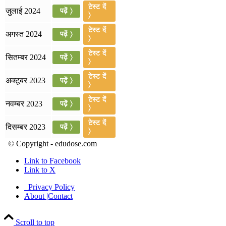
टेस्ट दें
जुलाई 2024
पढ़ें 〉
📝 डेली करेंट अफेयर्स: 13-15 जुलाई 2026
〉
टेस्ट दें
अगस्त 2024
पढ़ें 〉
〉
टेस्ट दें
सितम्बर 2024
पढ़ें 〉
〉
टेस्ट दें
अक्टूबर 2023
पढ़ें 〉
〉
टेस्ट दें
नवम्बर 2023
पढ़ें 〉
〉
टेस्ट दें
दिसम्बर 2023
पढ़ें 〉
〉
© Copyright - edudose.com
Link to Facebook
Link to X
Privacy Policy
About |Contact
Scroll to top