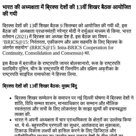
भारत की अध्यक्षता में ब्रिक्स देशों की 13वीं शिखर बैठक आयोजित
की गयी
ब्रिक्स देशों की 13वीं शिखर बैठक 9 सितम्बर को आयोजित की गयी थी. इस
बैठक की अध्‍यक्षता प्रधानमंत्री नरेन्‍द्र मोदी ने वर्चुअल माध्‍यम से किया. भारत
वर्तमान (2021) में ब्रिक्‍स का अध्‍यक्ष देश है. इस बैठक का विषय –
‘BRICS@15: निरंतरता, एकीकरण और आम सहमति के लिए ब्रिक्‍स के
अंतर्गत सहयोग’ (BRICS@15: Intra-BRICS Cooperation for
Continuity, Consolidation and Consensus) था.
इस बैठक में ब्राजील के राष्‍ट्रपति जायर बोलसानारो, रूस के राष्‍ट्रपति
व्‍लादिमीर पुतिन, चीन के राष्‍ट्रपति षी जिनपिंग और दक्षिण अफ्रीका के
राष्‍ट्रपति साइरिल रामाफोसा ने हिस्सा लिया.
ब्रिक्स देशों की 13वीं शिखर बैठक: मुख्य बिंदु
ब्रिक्स शिखर सम्मेलन के समापन पर नई दिल्ली घोषणा में ब्रिक्स देशों ने
शांति, विधि सम्मत शासन, मानवाधिकार का सम्मान औऱ मौलिक
स्वतंत्रता और सभी के लिए लोकतंत्र के साझा मूल्यों की वचनबद्धता
व्यक्त की.
भारत ने अपनी अध्‍यक्षता में चार प्राथमिकता के क्षेत्रों का उल्‍लेख किया
था. ये थे- बहुस्‍तरीय प्रणाली का सुधार, आतंकवाद का मुकाबला,
टिकाऊ विकास लक्ष्‍यों को हासिल करने के लिए डिजिटल और