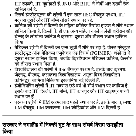
IIT रुड़की, IIT गुवाहाटी हैं. JNU और BHU ने नौवीं और दसवीं रैंक
हासिल की है.
रिसर्च इंस्टीट्यूट्स की श्रेणी में इस साल IISC बेंगलुरु प्रथम, IIT
मद्रास दूसरे और IIT बॉम्बे तीसरे स्थान पर रहे.
कॉलेज की श्रेणी में दिल्ली के महिला कॉलेज मिरांडा हाउस ने शीर्ष स्थान
हासिल किया है. दिल्ली के ही एक अन्य महिला कालेज लेडी श्रीराम और
चेन्नई के लोयोला कॉलेज ने क्रमश: दूसरा और तीसरा स्थान हासिल
किया.
मेडिकल श्रेणी में दिल्ली का एम्स सूची में शीर्ष पर रहा है. पोस्ट ग्रेजुएट
इंस्टीट्यूट ऑफ मेडिकल एजुकेशन एंड रिसर्च (PGIMER), चंडीगढ़ ने
दूसरा स्थान हासिल किया, जबकि क्रिश्चियन मेडिकल कॉलेज, वेल्लोर
को तीसरा स्थान मिला है.
विश्वविद्यालय की श्रेणी में IISc बेंगलुरु प्रथम है. इसके बाद क्रमश:
जेएनयू, बीएचयू, कलकत्ता विश्वविद्यालय, अमृता विश्व विद्यापीठम
कोयंबटूर, जामिया मिल्लिया इस्लामिया नई दिल्ली हैं.
इंजीनियरिंग श्रेणी में IIT मद्रास छठे वर्ष भी शीर्ष स्थान पर काबिज है.
इसके बाद IIT दिल्ली, IIT बॉम्बे, IIT कानपुर और IIT खड़गपुर पांचवें
स्थान पर हैं.
प्रबंधन श्रेणी में IIM अहमदाबाद पहले स्थान पर है. इसके बाद क्रमश:
IIM बेंगलुरु, IIM कलकत्ता, IIM कोझिकोड और IIM दिल्ली है.
सरकार ने नगालैंड में निक्की गुट के साथ संघर्ष विराम समझौता
किया