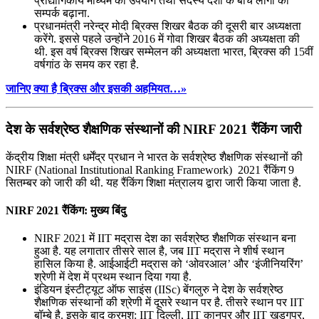
प्रौद्योगिकीय माध्‍यम का उपयोग तथा सदस्‍य देशों के बीच लोगों का
सम्‍पर्क बढ़ाना.
प्रधानमंत्री नरेन्‍द्र मोदी ब्रिक्‍स शिखर बैठक की दूसरी बार अध्‍यक्षता
करेंगे. इससे पहले उन्‍होंने 2016 में गोवा शिखर बैठक की अध्‍यक्षता की
थी. इस वर्ष ब्रिक्‍स शिखर सम्‍मेलन की अध्‍यक्षता भारत, ब्रिक्‍स की 15वीं
वर्षगांठ के समय कर रहा है.
जानिए क्या है ब्रिक्स और इसकी अहमियत…»
देश के सर्वश्रेष्ठ शैक्षणिक संस्थानों की NIRF 2021 रैंकिंग जारी
केंद्रीय शिक्षा मंत्री धर्मेंद्र प्रधान ने भारत के सर्वश्रेष्ठ शैक्षणिक संस्थानों की
NIRF (National Institutional Ranking Framework) 2021 रैंकिंग 9
सितम्बर को जारी की थी. यह रैंकिंग शिक्षा मंत्रालय द्वारा जारी किया जाता है.
NIRF 2021 रैंकिंग: मुख्य बिंदु
NIRF 2021 में IIT मद्रास देश का सर्वश्रेष्ठ शैक्षणिक संस्थान बना
हुआ है. यह लगातार तीसरे साल है, जब IIT मद्रास ने शीर्ष स्थान
हासिल किया है. आईआईटी मद्रास को ‘ओवरआल’ और ‘इंजीनियरिंग’
श्रेणी में देश में प्रथम स्थान दिया गया है.
इंडियन इंस्टीट्यूट ऑफ साइंस (IISc) बेंगलुरु ने देश के सर्वश्रेष्ठ
शैक्षणिक संस्थानों की श्रेणी में दूसरे स्थान पर है. तीसरे स्थान पर IIT
बॉम्बे है. इसके बाद क्रमश: IIT दिल्ली, IIT कानपुर और IIT खड़गपुर,