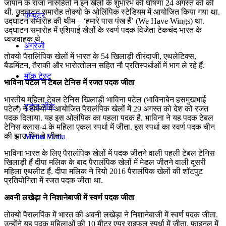
जापान के राजा नारुहितो ने इन खेलों के शुभारंभ की घोषणा 24 अगस्त को की
थी. उद्घाटन समारोह तोक्‍यो के ओलिंपिक स्‍टेडियम में आयोजित किया गया था.
कंप्यूटर
उद्घाटन समारोह की थीम – ‘हमारे पास पंख हैं’ (We Have Wings) था.
उद्घाटन समारोह में एशियाई खेलों के स्वर्ण पदक विजेता टेकचंद भारत के
ध्‍वजवाहक थे.
अंग्रेजी
तोक्‍यो पैरालिंपिक खेलों में भारत के 54 खिलाड़ी तीरंदाजी, एथलेटिक्‍स,
बैडमिंटन, तैराकी और भारोत्‍तोलन सहित नौ प्रतिस्‍पर्धाओं में भाग ले रहे हैं.
मॉक टेस्ट
भाविना पटेल ने टेबल टेनिस में रजत पदक जीता
भारतीय महिला टेबल टेनिस खिलाड़ी भाविना पटेल (भाविनाबेन हसमुखभाई
टुडेज जीके
पटेल) ने टोक्यो में आयोजित पैरालंपिक खेलों में 29 अगस्त को देश को रजत
पदक दिलाया. यह इस ओलंपिक का पहला पदक है. भाविना ने यह पदक टेबल
टेनिस क्लास-4 के महिला एकल स्पर्धा में जीता. इस स्पर्धा का स्वर्ण पदक चीन
की झाउ यिंग ने जीता.
Menu
Menu
भाविना भारत के लिए पैरालंपिक खेलों में पदक जीतने वाली पहली टेबल टेनिस
खिलाड़ी हैं दीपा मलिक के बाद पैरालंपिक खेलों में मेडल जीतने वाली दूसरी
महिला एथलीट हैं. दीपा मलिक ने रियो 2016 पैरालंपिक खेलों की शॉटपुट
प्रतियोगिता में रजत पदक जीता था.
अवनी लखेड़ा ने निशानेबाजी में स्‍वर्ण पदक जीता
तोक्‍यो पैरालपिंक में भारत की अवनी लखेड़ा ने निशानेबाजी में स्‍वर्ण पदक जीता.
उन्होंने यह पदक महिलाओं की 10 मीटर एयर राइफल स्पर्धा में जीता. फाइनल में