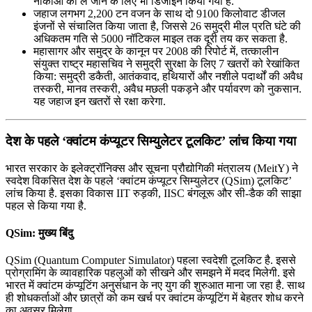
नौकाओं को ले जाने के लिए भी डिजाइन किया गया है.
जहाज लगभग 2,200 टन वजन के साथ दो 9100 किलोवाट डीजल
इंजनों से संचालित किया जाता है, जिससे 26 समुद्री मील प्रति घंटे की
अधिकतम गति से 5000 नॉटिकल माइल तक दूरी तय कर सकता है.
महासागर और समुद्र के कानून पर 2008 की रिपोर्ट में, तत्कालीन
संयुक्त राष्ट्र महासचिव ने समुद्री सुरक्षा के लिए 7 खतरों को रेखांकित
किया: समुद्री डकैती, आतंकवाद, हथियारों और नशीले पदार्थों की अवैध
तस्करी, मानव तस्करी, अवैध मछली पकड़ने और पर्यावरण को नुकसान.
यह जहाज इन खतरों से रक्षा करेगा.
देश के पहले ‘क्वांटम कंप्यूटर सिम्युलेटर टूलकिट’ लांच किया गया
भारत सरकार के इलेक्ट्रॉनिक्स और सूचना प्रौद्योगिकी मंत्रालय (MeitY) ने
स्वदेश विकसित देश के पहले ‘क्वांटम कंप्यूटर सिम्युलेटर (QSim) टूलकिट’
लांच किया है. इसका विकास IIT रुड़की, IISC बंगलूरू और सी-डैक की साझा
पहल से किया गया है.
QSim: मुख्य बिंदु
QSim (Quantum Computer Simulator) पहला स्वदेशी टूलकिट है. इससे
प्रोग्रामिंग के व्यावहारिक पहलुओं को सीखने और समझने में मदद मिलेगी. इसे
भारत में क्वांटम कंप्यूटिंग अनुसंधान के नए युग की शुरुआत माना जा रहा है. साथ
ही शोधकर्ताओं और छात्रों को कम खर्च पर क्वांटम कंप्यूटिंग में बेहतर शोध करने
का अवसर मिलेगा.