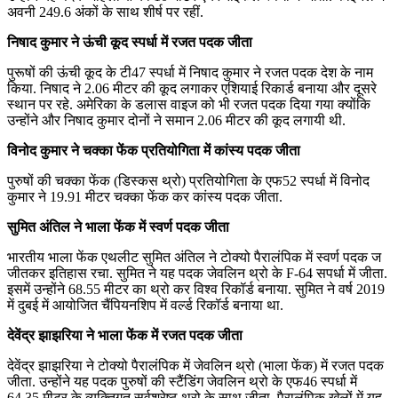
अवनी 249.6 अंकों के साथ शीर्ष पर रहीं.
निषाद कुमार ने ऊंची कूद स्‍पर्धा में रजत पदक जीता
पुरूषों की ऊंची कूद के टी47 स्पर्धा में निषाद कुमार ने रजत पदक देश के नाम
किया. निषाद ने 2.06 मीटर की कूद लगाकर एशियाई रिकार्ड बनाया और दूसरे
स्थान पर रहे. अमेरिका के डलास वाइज को भी रजत पदक दिया गया क्योंकि
उन्होंने और निषाद कुमार दोनों ने समान 2.06 मीटर की कूद लगायी थी.
विनोद कुमार ने चक्‍का फेंक प्रतियोगिता में कांस्‍य पदक जीता
पुरुषों की चक्‍का फेंक (डिस्कस थ्रो) प्रतियोगिता के एफ52 स्पर्धा में विनोद
कुमार ने 19.91 मीटर चक्‍का फेंक कर कांस्‍य पदक जीता.
सुमित अंतिल ने भाला फेंक में स्‍वर्ण पदक जीता
भारतीय भाला फेंक एथलीट सुमित अंतिल ने टोक्यो पैरालंपिक में स्‍वर्ण पदक ज
जीतकर इतिहास रचा. सुमित ने यह पदक जेवलिन थ्रो के F-64 सपर्धा में जीता.
इसमें उन्होंने 68.55 मीटर का थ्रो कर विश्व रिकॉर्ड बनाया. सुमित ने वर्ष 2019
में दुबई में आयोजित चैंपियनशिप में वर्ल्ड रिकॉर्ड बनाया था.
देवेंद्र झाझरिया ने भाला फेंक में रजत पदक जीता
देवेंद्र झाझरिया ने टोक्यो पैरालंपिक में जेवलिन थ्रो (भाला फेंक) में रजत पदक
जीता. उन्होंने यह पदक पुरुषों की स्टैंडिंग जेवलिन थ्रो के एफ46 स्पर्धा में
64.35 मीटर के व्यक्तिगत सर्वश्रेष्ठ थ्रो के साथ जीता. पैरालंपिक खेलों में यह