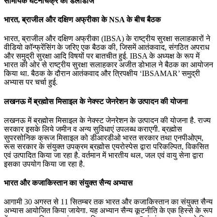
सामयिक घटनाचक्र का डेलीडोज
भारत, ब्राजील और दक्षिण अफ्रीका के NSA के बीच बैठक
भारत, ब्राजील और दक्षिण अफ्रीका (IBSA) के राष्ट्रीय सुरक्षा सलाहकारों ने
वीडियो कॉन्फ्रेंसिंग के जरिए एक बैठक की, जिसमें आतंकवाद, संगठित अपराध
और समुद्री सुरक्षा आदि विषयों पर बातचीत हुई. IBSA के अध्यक्ष के रूप में
भारत की ओर से राष्ट्रीय सुरक्षा सलाहकार अजीत डोभाल ने बैठक का आयोजन
किया था. बैठक के दौरान आतंकवाद और त्रिपक्षीय ‘IBSAMAR’ समुद्री
अभ्यास पर चर्चा हुई.
लखनऊ में ब्रह्मोस मिसाइल के नेक्स्ट जेनरेशन के उत्पादन की योजना
लखनऊ में ब्रह्मोस मिसाइल के नेक्स्ट जेनरेशन के उत्पादन की योजना है. राज्य
सरकार इसके लिये जमीन व अन्य सुविधाएं उपलब्ध कराएगी. ब्रह्मोस
सुपरसोनिक क्रूज मिसाइल को डीआरडीओ भारत सरकार तथा एनपीओएम,
रूस सरकार के संयुक्त उपक्रम ब्रह्मोस एयरोस्पेस द्वारा परिकल्पित, विकसित
एवं उत्पादित किया जा रहा है. वर्तमान में भारतीय थल, जल एवं वायु सेना द्वारा
इसका उपयोग किया जा रहा है.
भारत और कजाकिस्‍तान का संयुक्‍त सैन्‍य अभ्‍यास
आगामी 30 अगस्‍त से 11 सितम्‍बर तक भारत और कजाकिस्‍तान का संयुक्‍त सैन्‍य
अभ्‍यास आयोजित किया जायेगा. यह अभ्यान सैन्‍य कूटनीति के एक हिस्‍से के रूप