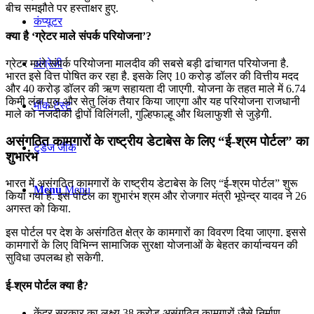
बीच समझौते पर हस्ताक्षर हुए.
कंप्यूटर
क्या है ‘ग्रेटर माले संपर्क परियोजना’?
ग्रेटर माले संपर्क परियोजना मालदीव की सबसे बड़ी ढांचागत परियोजना है.
अंग्रेजी
भारत इसे वित्त पोषित कर रहा है. इसके लिए 10 करोड़ डॉलर की वित्तीय मदद
और 40 करोड़ डॉलर की ऋण सहायता दी जाएगी. योजना के तहत माले में 6.74
किमी लंबा पुल और सेतु लिंक तैयार किया जाएगा और यह परियोजना राजधानी
मॉक टेस्ट
माले को नजदीकी द्वीपों विलिंगली, गुल्हिफाल्हू और थिलाफुशी से जुड़ेगी.
असंगठित कामगारों के राष्‍ट्रीय डेटाबेस के लिए “ई-श्रम पोर्टल” का
टुडेज जीके
शुभारंभ
भारत में असंगठित कामगारों के राष्‍ट्रीय डेटाबेस के लिए “ई-श्रम पोर्टल” शुरू
Menu
Menu
किया गया है. इस पोर्टल का शुभारंभ श्रम और रोजगार मंत्री भूपेन्‍द्र यादव ने 26
अगस्त को किया.
इस पोर्टल पर देश के असंगठित क्षेत्र के कामगारों का विवरण दिया जाएगा. इससे
कामगारों के लिए विभिन्‍न सामाजिक सुरक्षा योजनाओं के बेहतर कार्यान्‍वयन की
सुविधा उपलब्‍ध हो सकेगी.
ई-श्रम पोर्टल क्या है?
केंद्र सरकार का लक्ष्य 38 करोड़ असंगठित कामगारों जैसे निर्माण