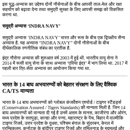
इस युद्ध-अभ्यास का उद्देश्य दोनों नौसेनाओं के बीच आपसी ताल-मेल और रक्षा
सहयोग को बढ़ावा देना तथा समुद्री सुरक्षा के लिए आपसी समझ को विकसित
करना था.
समुद्री अभ्यास ‘INDRA NAVY’
समुद्री अभ्यास ‘INDRA NAVY’ भारत और रूस के बीच एक द्विपक्षीय सैन्य
अभ्यास है. यह अभ्यास “INDRA NAVY” दोनों नौसेनाओं के बीच
दीर्घकालिक रणनीतिक संबंध का प्रतीक है.
इंद्र नौसेना अभ्यास की शुरुआत वर्ष 2003 में हुई थी. भारतीय वायु सेना ने
2014 में रूसी वायु सेना के साथ अभ्यास ‘एविया इंद्र’ में भाग लिया था. 2017 में
पहली बार त्रि-सेवा अभ्यास का आयोजन किया गया था.
भारत के 14 बाघ अभयारण्यों को बेहतर संरक्षण के लिए वैश्विक
CA/TS मान्यता
भारत के 14 बाघ अभयारण्यों को ग्लोबल कंजर्वेशन एश्योर्ड / टाइगर स्टैंडर्ड्स
(Conservation Assured / Tigers Standards) की मान्यता मिली है. जिन 14
बाघ अभयारण्यों को मान्यता दी गई है उनमें असम के मानस, काजीरंगा और ओरंग,
मध्य प्रदेश के सतपुड़ा, कान्हा और पन्ना, महाराष्ट्र के पेंच, बिहार में वाल्मीकि
टाइगर रिजर्व, उत्तर प्रदेश के दुधवा, पश्चिम बंगाल के सुंदरबन, केरल में
परम्बिकुलम, कर्नाटक के बांदीपुर टाइगर रिजर्व और तमिलनाडु के मुदुमलई और