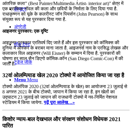
आंतरिक कला” (Best Painter/Multimedia Artist- interior art)” क्षेत्र में
एक ग्राफिक नॉवल की कला और छवियों के निर्माता के लिए दिया गया है.
कंप्यूटर
राधाकृष्णन को यूके के कलरीस्ट जॉन पियर्सन (John Pearson) के साथ
संयुक्त रूप से यह पुरस्कार दिया गया है.
अंग्रेजी
आइजनर पुरस्कार: एक दृष्टि
आइजनर पुरस्कार प्रतिवर्ष दिए जाते हैं और इस पुरस्कार को कॉमिक्स की
मॉक टेस्ट
दुनिया में ऑस्कर के बराबर माना जाता है. आइजनर्स नाम के प्रसिद्ध लेखक और
कलाकार विल आइजनर (Will Eisner) के सम्मान में दिया है. पुरस्कारों की
घोषणा हर साल सैन डिएगो कॉमिक-कॉन (San Diego Comic-Con) में की
टुडेज जीके
जाती है.
32वां ओलम्पियाड खेल 2020 टोक्यो में आयोजित किया जा रहा है
Menu
Menu
टोक्यो ओलंपिक 2020 (32वां ओलम्पियाड के खेल) का आयोजना 23 जुलाई से
8 अगस्त 2021 के बीच टोक्यो, जापान में किया जा रहा है. इन खेलों का
उद्घाटन 23 जुलाई को जापान की राजधानी टोक्‍यो में नव-निर्मित नेशनल
स्टेडियम में किया जायेगा.
पढ़ें पूरा आलेख…»
किशोर न्‍याय-बाल देखभाल और संरक्षण संशोधन विधेयक 2021
पारित