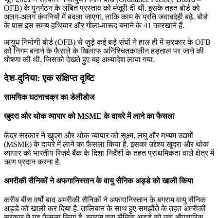
OFB) के पुनर्गठन के लंबित प्रस्ताव को मंजूरी दी थी. इसके तहत बोर्ड को
अलग-अलग कंपनियों में बदला जाएगा, ताकि काम के प्रति जवाबदेही बढ़े. बोर्ड
के पास इस समय हथियार और गोला-बारूद बनाने के 41 कारखाने हैं.
आयुध निर्माणी बोर्ड (OFB) से जुड़े कई बड़े संघों ने हाल ही में सरकार के OFB
को निगम बनाने के फैसले के खिलाफ अनिश्चितकालीन हड़ताल पर जाने की
घोषणा की थी, जिसको देखते हुए यह अध्यादेश लाया गया.
देश-दुनिया: एक संक्षिप्त दृष्टि
सामयिक घटनाचक्र का डेलीडोज
खुदरा और थोक व्यापार को MSME के दायरे में लाने का फैसला
केंद्र सरकार ने खुदरा और थोक व्यापार को सूक्ष्म, लघु और मध्यम उद्यमों
(MSME) के दायरे में लाने का फैसला किया है. इसका उद्देश्य खुदरा और थोक
व्यापार को भारतीय रिज़र्व बैंक के दिशा-निर्देशों के तहत प्राथमिकता वाले क्षेत्र में
ऋण प्रदान करना है.
अमरीकी सैनिकों ने अफगानिस्‍तान के वायु सैनिक अड्डे को खाली किया
करीब बीस वर्षों बाद अमरीकी सैनिकों ने अफगानिस्‍तान के बगराम वायु सैनिक
अड्डे को खाली कर दिया है. तालिबान के साथ हुए समझौते के तहत अमरीकी
सरकार ने यह फैसला लिया है. बगराम वायु सैनिक अड्डे को एक औपचारिक