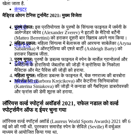
खेला जाता है.
कंप्यूटर
मैड्रिड ओपन टेनिस टूर्नामेंट 2021: मुख्य विजेता
पुरुष एकल:
इस प्रतियोगता के पुरुषों के सिंगल्स फाइनल में जर्मनी के
अंग्रेजी
अलेग्जेंडर ज्वेरेव (Alexander Zverev) ने इटली के मैटियो बर्टेनी
(Matteo Berrettini) को हराकर दूसरी बार खिताब अपने नाम किया।
महिला एकल:
महिला सिंगल्स में बेलारूस की आरयना साबेलेंका (Aryna
मॉक टेस्ट
Sabalenka) ने ऑस्ट्रेलिया की एश्ले बार्टी (Ashleigh Barty) को
हराकर खिताब जीता.
पुरुष युगल:
पुरुषों के डबल्स फाइनल में स्पेन के मार्सेल ग्रानोलर्स और
टुडेज जीके
अर्जेंटीना के होरासियो जेबलॉस की जोड़ी ने क्रोसिया के निकोला
मैक्टिक और मेट पैविस की जोड़ी को हराया.
महिला युगल:
महिला डबल्स के फाइनल में, चेक गणराज्य की बारबोरा
क्रेजीकोवा (Barbora Krejcikova) और केटरीना सिनियाकोवा
Menu
Menu
(Katerina Siniakova) की जोड़ी ने कनाडा की गैबरिएला डाबरोवस्की
और फ्रांस की डेमी शूरस को हराया.
लॉरियस वर्ल्ड स्पोर्ट्स अवॉडर्स 2021, राफेल नडाल को वर्ल्ड
स्पोर्ट्समैन ऑफ द ईयर चुना गया
लॉरियस वर्ल्ड स्पॉर्ट्स अवॉर्ड (Laureus World Sports Awards) 2021 की 6
मई को की गयी थी. पुरस्कार समारोह स्पेन के सेविले (Seville) में वर्चुअल
माध्यम से आयोजित किया गया था.