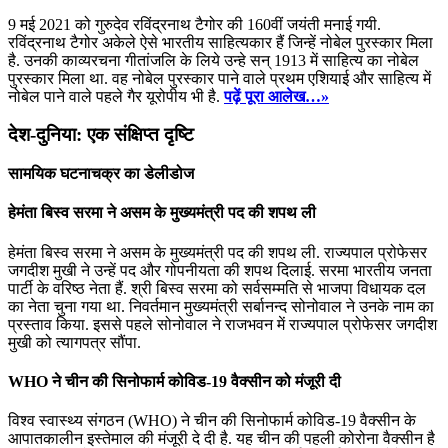
9 मई 2021 को गुरुदेव रविंद्रनाथ टैगोर की 160वीं जयंती मनाई गयी.
रविंद्रनाथ टैगोर अकेले ऐसे भारतीय साहित्यकार हैं जिन्हें नोबेल पुरस्कार मिला
है. उनकी काव्यरचना गीतांजलि के लिये उन्हे सन् 1913 में साहित्य का नोबेल
पुरस्कार मिला था. वह नोबेल पुरस्कार पाने वाले प्रथम एशियाई और साहित्य में
नोबेल पाने वाले पहले गैर यूरोपीय भी है.
पढ़ें पूरा आलेख…»
देश-दुनिया: एक संक्षिप्त दृष्टि
सामयिक घटनाचक्र का डेलीडोज
हेमंता बिस्‍व सरमा ने असम के मुख्‍यमंत्री पद की शपथ ली
हेमंता बिस्‍व सरमा ने असम के मुख्‍यमंत्री पद की शपथ ली. राज्‍यपाल प्रोफेसर
जगदीश मुखी ने उन्हें पद और गोपनीयता की शपथ दिलाई. सरमा भारतीय जनता
पार्टी के वरिष्‍ठ नेता हैं. श्री बिस्‍व सरमा को सर्वसम्‍मति से भाजपा विधायक दल
का नेता चुना गया था. निवर्तमान मुख्‍यमंत्री सर्बानन्‍द सोनोवाल ने उनके नाम का
प्रस्‍ताव किया. इससे पहले सोनोवाल ने राजभवन में राज्‍यपाल प्रोफेसर जगदीश
मुखी को त्यागपत्र सौंपा.
WHO ने चीन की सिनोफार्म कोविड-19 वैक्सीन को मंजूरी दी
विश्व स्वास्थ्य संगठन (WHO) ने चीन की सिनोफार्म कोविड-19 वैक्सीन के
आपातकालीन इस्तेमाल की मंजूरी दे दी है. यह चीन की पहली कोरोना वैक्सीन है