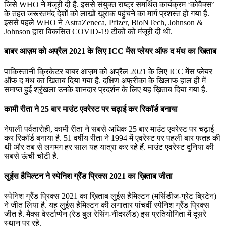
जिसे WHO ने मंजूरी दी है. इससे संयुक्त राष्ट्र समर्थित कार्यक्रम ‘कोवैक्स’
के तहत जरूरतमंद देशों को लाखों खुराक पहुंचने का मार्ग प्रशस्त हो गया है.
इससे पहले WHO ने AstraZeneca, Pfizer, BioNTech, Johnson &
Johnson द्वारा विकसित COVID-19 टीकों को मंजूरी दी थी.
बाबर आज़म को अप्रैल 2021 के लिए ICC मेंस प्लेयर ऑफ द मंथ का खिताब
पाकिस्तानी क्रिकेटर बाबर आज़म को अप्रैल 2021 के लिए ICC मेंस प्लेयर
ऑफ द मंथ का खिताब दिया गया है. दक्षिण अफ्रीका के खिलाफ हाल ही में
समाप्त हुई श्रृंखला उनके शानदार प्रदर्शन के लिए यह ख़िताब दिया गया है.
कामी रीता ने 25 बार माउंट एवरेस्ट पर चढ़ाई कर रिकॉर्ड बनाया
नेपाली पर्वतारोही, कामी रीता ने सबसे अधिक 25 बार माउंट एवरेस्ट पर चढ़ाई
कर रिकॉर्ड बनाया है. 51 वर्षीय रीता ने 1994 में एवरेस्ट पर पहली बार फतह की
थी और तब से लगभग हर साल यह यात्रा कर रहे हैं. माउंट एवरेस्ट दुनिया की
सबसे ऊंची चोटी है.
लुईस हैमिल्टन ने स्पेनिश ग्रैंड प्रिक्स 2021 का ख़िताब जीता
स्पेनिश ग्रैंड प्रिक्स 2021 का ख़िताब लुईस हैमिल्टन (मर्सिडीज-ग्रेट ब्रिटेन)
ने जीत लिया है. यह लुईस हैमिल्टन की लगातार पांचवीं स्पेनिश ग्रैंड प्रिक्स
जीत है. मैक्स वेर्स्टाप्पेन (रेड बुल रेसिंग-नीदरलैंड) इस प्रतियोगिता में दूसरे
स्थान पर रहे.