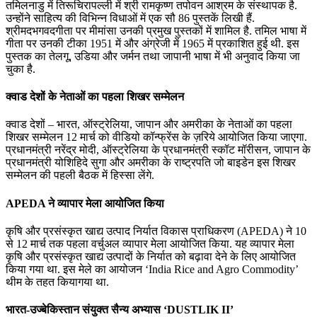
तमिलनाडु में तिरूचिरापल्‍ली में श्री रामकृष्‍ण तपोवन आश्रम के संस्‍थापक है.
उन्‍होंने साहित्‍य की विभ‍िन्‍न विधाओं में एक सौ 86 पुस्‍तकें लिखी हैं.
श्रीमदभगवदगीता पर मीमांसा उनकी प्रमुख पुस्‍तकों में शामिल है. तमिल भाषा में
गीता पर उनकी टीका 1951 में और अंग्रेजी में 1965 में प्रकाशित हुई थी. इस
पुस्‍तक का तेलगू, उडिया और जर्मन तथा जापानी भाषा में भी अनुवाद किया जा
चुका है.
क्वाड देशों के नेताओं का पहला शिखर सम्मेलन
क्वाड देशों – भारत, ऑस्ट्रेलिया, जापान और अमरीका के नेताओं का पहला
शिखर सम्मेलन 12 मार्च को वीडियो कॉन्फ्रेंस के ज़रिये आयोजित किया जाएगा.
प्रधानमंत्री नरेंद्र मोदी, ऑस्ट्रेलिया के प्रधानमंत्री स्कॉट मॉरीसन, जापान के
प्रधानमंत्री योशिहिदे सुगा और अमरीका के राष्ट्रपति जो बाइडेन इस शिखर
सम्मेलन की पहली बैठक में हिस्सा लेंगे.
APEDA ने व्यापार मेला आयोजित किया
कृषि और प्रसंस्कृत खाद्य उत्पाद निर्यात विकास प्राधिकरण (APEDA) ने 10
से 12 मार्च तक पहला वर्चुअल व्यापार मेला आयोजित किया. यह व्यापार मेला
कृषि और प्रसंस्कृत खाद्य उत्पादों के निर्यात को बढ़ावा देने के लिए आयोजित
किया गया था. इस मेले का आयोजन ‘India Rice and Agro Commodity’
थीम के तहत कियागया था.
भारत-उज्बेकिस्तान संयुक्त सैन्य अभ्यास ‘DUSTLIK II’