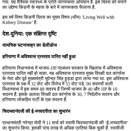
गया. यह वैश्विक स्वास्थ्य के प्रति जागरुकता अभियान है. इस दिवस को मनाने
का उद्देश्य किडनी के महत्व के बारे में जागरूकता फैलाना है.
इस वर्ष विश्व किडनी दिवस का मुख्य विषय (थीम) ‘Living Well with
Kidney Disease’ है.
देश-दुनिया: एक संक्षिप्त दृष्टि
सामयिक घटनाचक्र का डेलीडोज
हरियाणा में अविश्‍वास प्रस्‍ताव पारित नहीं हुआ
हरियाणा विधानसभा में भाजपा-JJP गठबंधन सरकार के खिलाफ में अविश्‍वास
प्रस्‍ताव पारित नहीं हो सका. यह अविश्‍वास प्रस्‍ताव मुख्‍य विपक्षी दल कांग्रेस
के नेता और पूर्व मुख्यमंत्री भूपेन्‍द्र सिंह हुड्डा द्वारा लाया गया था. इस अविश्‍वास
प्रस्‍ताव के पक्ष में 32 वोट और विरोध में 55 वोट पडे. 90 सदस्‍यों वाली
विधानसभा में इस समय 88 सदस्‍य हैं जिनमें भाजपा के 40 और JJP के 10
सदस्‍य हैं. इसके अलावा विपक्षी दल कांग्रेस के 30, 7 निर्दलीय सदस्‍य और
हरियाणा लोकहित पार्टी के एक सदस्‍य हैं.
चिदभवानंदजी की ई-भगवदगीता का शुभारंभ
प्रधानमंत्री नरेन्‍द्र मोदी ने 11 मार्च को स्‍वामी चिदभवानंदजी की ‘ई-भगवदगीता’
का शुभारंभ किया. इसकी पांच लाख से अधिक प्रतियां बिक चुकी हैं. स्‍वामीजी