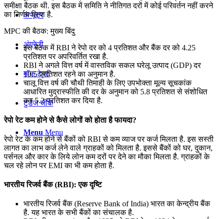
समीक्षा बैठक थी. इस बैठक में समिति ने नीतिगत दरों में कोई परिवर्तन नहीं करने
का निर्णय लिया है.
कंप्यूटर
MPC की बैठक: मुख्य बिंदु
अंग्रेजी
इस बैठक में RBI ने रेपो दर को 4 प्रतिशत और बैंक दर को 4.25
प्रतिशत पर अपरिवर्तित रखा है.
RBI ने अगले वित्त वर्ष में वास्तविक सकल घरेलू उत्पाद (GDP) दर
मॉक टेस्ट
10.5 प्रतिशत रहने का अनुमान है.
चालू वित्त वर्ष की चौथी तिमाही के लिए उपभोक्‍ता मूल्‍य सूचकांक
आधारित मुद्रास्फीति की दर के अनुमान को 5.8 प्रतिशत से संशोधित
कर 5.2 प्रतिशत कर दिया है.
टुडेज जीके
रेपो रेट कम होने से कैसे लोगों को होता है फायदा?
Menu
Menu
रेपो रेट के कम होने से बैंकों को RBI से कम व्याज पर कर्ज मिलता है. इस सस्ती
लागत का लाभ कर्ज लेने वाले ग्राहकों को मिलता है. इससे बैंकों को घर, दुकान,
पर्सनल और कार के लिये लोन कम दरों पर देने का मौका मिलता है. ग्राहकों के
चल रहे लोन पर EMI का भी कम होता है.
भारतीय रिजर्व बैंक (RBI): एक दृष्टि
भारतीय रिजर्व बैंक (Reserve Bank of India) भारत का केन्द्रीय बैंक
है. यह भारत के सभी बैंकों का संचालक है.