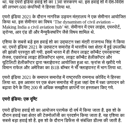
था. यह एयरो इंडिया हवाई शो का 13वां संस्करण था. इस हवाई शो में देश-विदेश
की लगभग 600 कंपनियों ने हिस्सा लिया था.
एयरो इंडिया 2021 के दौरान नागरिक उड्यन मंत्रालय ने एक सेमीनार आयोजित
किया था. इस सेमीनार का विषय ‘The dynamism of civil aviation –
Making India a civil aviation hub’ था. सेमीनार में एयर लाइंस, एयरपोर्ट,
ड्रोन्‍स, आर एंड डी और मैन्‍युफैक्‍चरिंग जैसे विषय शामिल थे.
एशिया के सबसे बड़े इस हवाई शो का उद्घाटन रक्षा मंत्री राजनाथ सिंह ने किया
था. एयरो इंडिया 2021 के उदघाटन समारोह में भारतीय रक्षा क्षेत्र में हुई उपलब्धि
की झांकी प्रस्‍तुत की गयी. इसमें भारत में ही तैयार लाइट कॉम्बैट एयरक्राफ्ट
तेजस, एडवांस्ड लाइट हेलिकॉप्टर ध्रुव, लाइट कॉम्बैट हेलीकॉप्टर और
यूटिलिटी हेलीकॉप्टर द्वारा फ्लाईपास्ट आयोजित हुआ था. फ्रांस से ख़रीदे गये
विमान राफेल और अमेरिका का B1B बॉम्बर ने भी फ्लाइपास्‍ट में भाग लिया था.
एयरो इंडिया 2021 के समापन समारोह में राष्ट्रपति रामनाथ कोविंद ने हिस्सा
लिया था. इस अवसर पर एक बंधन समारोह भी हुआ जहां देश में रक्षा उत्पादन को
बढ़ावा देने के लिए 200 से अधिक समझौता ज्ञापनों पर हस्ताक्षर किए गये.
एयरो इंडिया: एक दृष्टि
एयरो इंडिया हवाई शो का आयोजन प्रत्येक दो वर्ष में किया जाता है. इस शो के
दौरान हवाई रक्षा क्षेत्र की टेक्नोलॉजी का प्रदर्शन किया जाता है. यह एशिया का
सबसे बड़ा हवाई शो है. इस शो के दौरान डिफेंस से संबंधित डील्स की जाती है.