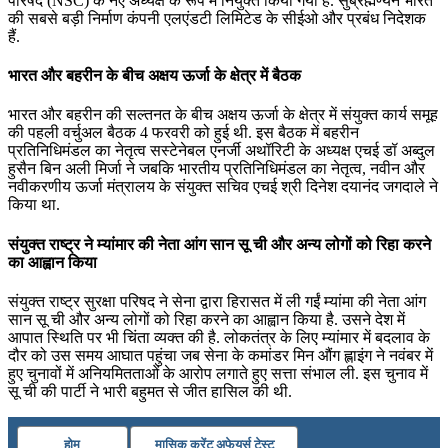
परिषद (NSC) के नए अध्यक्ष के रूप में नियुक्त किया गया है. सुब्रह्मण्यन भारत
की सबसे बड़ी निर्माण कंपनी एलएंडटी लिमिटेड के सीईओ और प्रबंध निदेशक
हैं.
भारत और बहरीन के बीच अक्षय ऊर्जा के क्षेत्र में बैठक
भारत और बहरीन की सल्तनत के बीच अक्षय ऊर्जा के क्षेत्र में संयुक्त कार्य समूह
की पहली वर्चुअल बैठक 4 फरवरी को हुई थी. इस बैठक में बहरीन
प्रतिनिधिमंडल का नेतृत्व सस्टेनेबल एनर्जी अथॉरिटी के अध्यक्ष एचई डॉ अब्दुल
हुसैन बिन अली मिर्जा ने जबकि भारतीय प्रतिनिधिमंडल का नेतृत्व, नवीन और
नवीकरणीय ऊर्जा मंत्रालय के संयुक्त सचिव एचई श्री दिनेश दयानंद जगदाले ने
किया था.
संयुक्त राष्ट्र ने म्यांमार की नेता आंग सान सू ची और अन्य लोगों को रिहा करने
का आह्वान किया
संयुक्त राष्ट्र सुरक्षा परिषद ने सेना द्वारा हिरासत में ली गईं म्यांमा की नेता आंग
सान सू ची और अन्य लोगों को रिहा करने का आह्वान किया है. उसने देश में
आपात स्थिति पर भी चिंता व्यक्त की है. लोकतंत्र के लिए म्यांमार में बदलाव के
दौर को उस समय आघात पहुंचा जब सेना के कमांडर मिन औंग ह्लाइंग ने नवंबर में
हुए चुनावों में अनियमितताओं के आरोप लगाते हुए सत्ता संभाल ली. इस चुनाव में
सू ची की पार्टी ने भारी बहुमत से जीत हासिल की थी.
होम
मासिक करेंट अफेयर्स टेस्ट