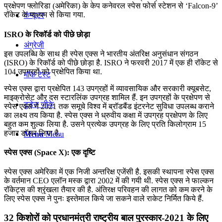
प्रक्षेपण फ्लोरिडा (अमेरिका) के केप कनेवरल स्पेस फोर्स स्टेशन से ‘Falcon-9’
रॉकेट के माध्यम से किया गया.
कंप्यूटर
ISRO के रिकॉर्ड को पीछे छोड़ा
अंग्रेजी
इस उपलब्धि के साथ ही स्‍पेस एक्‍स ने भारतीय अंतरिक्ष अनुसंधान संगठन
(ISRO) के रिकॉर्ड को पीछे छोड़ा है. ISRO ने फरवरी 2017 में एक ही रॉकेट से
104 उपग्रहों को प्रक्षेपित किया था.
मॉक टेस्ट
स्‍पेस एक्‍स द्वारा प्रक्षेपित 143 उपग्रहों में व्‍यावसायिक और सरकारी क्‍यूबसेट,
माइक्रोसेट और दस स्‍टारलिंक उपग्रह शामिल हैं. इन उपग्रहों के प्रक्षेपण से
टुडेज जीके
स्‍पेस एक्‍स ने 2021 तक समूचे विश्‍व में ब्रॉडबैंड इंटरनेट सुविधा उपलब्‍ध कराने
का लक्ष्‍य तय किया है. स्‍पेस एक्‍स ने ध्रुवीय कक्षा में उपग्रह प्रक्षेपण के लिए
बहुत कम शुल्‍क लिया है. उसने प्रत्‍येक उपग्रह के लिए प्रति किलोग्राम 15
हजार डॉलर लिया है.
Menu
Menu
स्‍पेस एक्‍स (Space X): एक दृष्टि
स्पेस एक्स अमेरिका में एक निजी अन्तरिक्ष एजेंसी है. इसकी स्थापना स्पेस एक्स
के वर्तमान CEO एलॉन मस्‍क द्वारा 2002 में की गयी थी. स्पेस एक्स ने फाल्कन
रॉकेट्स की श्रृंखला तैयार की है. अंतिरक्ष परिवहन की लागत को कम करने के
लिए स्पेस एक्स ने पुनः इस्तेमाल किये जा सकने वाले राकेट निर्मित किये हैं.
32 किशोरों को प्रधानमंत्री राष्ट्रीय बाल पुरस्कार-2021 के लिए