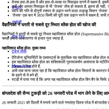
तेजस हवा-से-हवा में और हवा-से-सतह पर मिसाइल दागने में सक्षम है. इ
डर्बी और अस्त्र मिसाइल से भी ‘तेजस’ लैस हो सकता है. इतना ही नहीं, 
कंप्यूटर
ध्वनि की गति से दोगुनी रफ्तार से उड़ान भरने वाला लड़ाकू विमान ‘तेजस’ 2
‘तेजस’ एक बार में 3850 किमी की दूरी तक उड़ान भरने में सक्षम है. स
अंग्रेजी
वैज्ञानिकों ने धरती से सबसे दूर स्थित ब्लैक होल की खोज की
वैज्ञानिकों ने धरती से सबसे दूर स्थित महाविशाल ब्लैक होल (Supermassive B
मॉक टेस्ट
चमक हमारी आकाशगंगा से हजार गुना ज्यादा है.
महाविशाल ब्लैक होल: मुख्य तथ्य
टुडेज जीके
ऐरिजोना यूनिवर्सिटी के एक्सपर्ट्स के मुताबिक यह महाविशाल ब्लैक होल त
इस महाविशाल ब्लैक होल का शक्तिशाली गुरुत्वाकर्षण आसपास के मटीरियल
Menu
Menu
(Quasar) पैदा होते हैं.
अभी तक माना जाता रहा है कि महाविशाल ब्लैक होल सितारों के क्लस्टर 
के ढहने से ये बने हों.
स्टडी में पाया गया है कि अगर यह महाविशाल ब्लैक होल बिग बैंग के सिर्फ 1
बांग्‍लादेश की सैन्य टुकड़ी को 26 जनवरी परेड में भाग लेने के लिए 
26 जनवरी 2021 को दिल्ली में मनाये जाने वाले गणतंत्र दिवस परेड में बांग्‍लादेश 