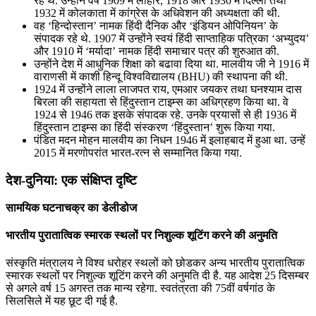
रहे थे. उन्होंने वर्ष 1909 में लाहौर, 1918 और 1930 में दिल्ली तथा
1932 में कोलकाता में कांग्रेस के अधिवेशन की अध्यक्षता की थी.
वह ‘हिन्दोस्तान’ नामक हिंदी दैनिक और ‘इंडियन ओपिनियन’ के
संपादक रहे थे. 1907 में उन्होंने स्वयं हिंदी साप्ताहिक पत्रिका ‘अभ्युदय’
और 1910 में ‘मर्यादा’ नामक हिंदी समाचार पत्र की शुरुआत की.
उन्‍होंने देश में आधुनिक शिक्षा को बढावा दिया था. मालवीय जी ने 1916 में
वाराणसी में काशी हिन्‍दू विश्‍वविद्यालय (BHU) की स्‍थापना की थी.
1924 में उन्होंने लाला लाजपत राय, एमआर जयकर तथा घनश्याम दास
बिरला की सहायता से हिंदुस्तान टाइम्स का अधिग्रहण किया था. वे
1924 से 1946 तक इसके संपादक रहे. उनके प्रयासों से ही 1936 में
हिंदुस्तान टाइम्स का हिंदी संस्करण ‘हिंदुस्तान’ शुरू किया गया.
पंडित मदन मोहन मालवीय का निधन 1946 में इलाहबाद में हुआ था. उन्‍हें
2015 में मरणोपरांत भारत-रत्‍न से सम्‍मानित किया गया.
देश-दुनिया: एक संक्षिप्त दृष्टि
सामयिक घटनाचक्र का डेलीडोज
भारतीय पुरातात्‍विक स्‍मारक स्‍थलों पर निशुल्‍क शूटिंग करने की अनुमति
संस्‍कृति मंत्रालय ने विश्‍व धरोहर स्‍थलों को छोडकर अन्‍य भारतीय पुरातात्‍विक
स्‍मारक स्‍थलों पर निशुल्‍क शूटिंग करने की अनुमति दी है. यह आदेश 25 दिसम्बर
से अगले वर्ष 15 अगस्‍त तक मान्‍य रहेगा. स्‍वतंत्रता की 75वीं वर्षगांठ के
सिलसिले में यह छूट दी गई है.