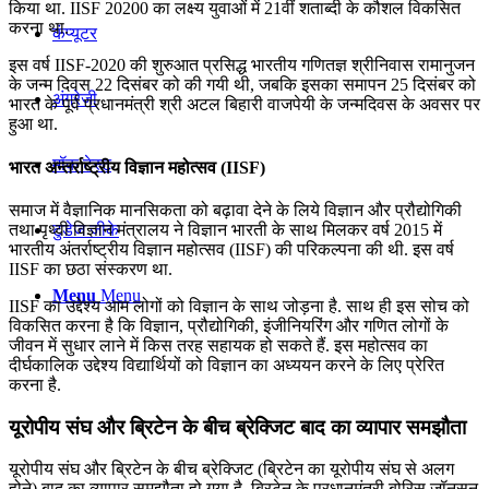
किया था. IISF 20200 का लक्ष्य युवाओं में 21वीं शताब्दी के कौशल विकसित
करना था.
कंप्यूटर
इस वर्ष IISF-2020 की शुरुआत प्रसिद्ध भारतीय गणितज्ञ श्रीनिवास रामानुजन
के जन्म दिवस 22 दिसंबर को की गयी थी, जबकि इसका समापन 25 दिसंबर को
अंग्रेजी
भारत के पूर्व प्रधानमंत्री श्री अटल बिहारी वाजपेयी के जन्मदिवस के अवसर पर
हुआ था.
मॉक टेस्ट
भारत अन्तर्राष्ट्रीय विज्ञान महोत्सव (IISF)
समाज में वैज्ञानिक मानसिकता को बढ़ावा देने के लिये विज्ञान और प्रौद्योगिकी
तथा पृथ्वी विज्ञान मंत्रालय ने विज्ञान भारती के साथ मिलकर वर्ष 2015 में
टुडेज जीके
भारतीय अंतर्राष्ट्रीय विज्ञान महोत्सव (IISF) की परिकल्‍पना की थी. इस वर्ष
IISF का छठा संस्करण था.
Menu
Menu
IISF का उद्देश्य आम लोगों को विज्ञान के साथ जोड़ना है. साथ ही इस सोच को
विकसित करना है कि विज्ञान, प्रौद्योगिकी, इंजीनियरिंग और गणित लोगों के
जीवन में सुधार लाने में किस तरह सहायक हो सकते हैं. इस महोत्सव का
दीर्घकालिक उद्देश्य विद्यार्थियों को विज्ञान का अध्ययन करने के लिए प्रेरित
करना है.
यूरोपीय संघ और ब्रिटेन के बीच ब्रेक्जिट बाद का व्यापार समझौता
यूरोपीय संघ और ब्रिटेन के बीच ब्रेक्जिट (ब्रिटेन का यूरोपीय संघ से अलग
होने) बाद का व्यापार समझौता हो गया है. ब्रिटेन के प्रधानमंत्री बोरिस जॉनसन