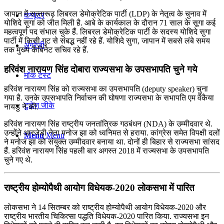
जापान में सत्‍तारूढ़ लिबरल डेमोक्रेटिक पार्टी (LDP) के नेतृत्‍व के चुनाव में
कंप्यूटर
योशिदे सुगा को जीत मिली है. आबे के कार्यकाल के दौरान 71 साल के सूगा कई
महत्‍वपूर्ण पद संभाल चुके हैं. लिबरल डेमोक्रेटिक पार्टी के सदस्य योशिदे सुगा
पार्टी में किसी गुट से संबद्ध नहीं रहे हैं. योशिदे सुगा, जापान में सबसे लंबे समय
अंग्रेजी
तक मुख्य कैबिनेट सचिव रहे हैं.
हरिवंश नारायण सिंह दोबारा राज्यसभा के उपसभापति चुने गये
मॉक टेस्ट
हरिवंश नारायण सिंह को राज्यसभा का उपसभापति (deputy speaker) चुना
गया है. उनके उपसभापति निर्वाचन की घोषणा राज्यसभा के सभापति एम वेंकैया
टुडेज जीके
नायडु ने की.
हरिवंश नारायण सिंह राष्ट्रीय जनतांत्रिक गठबंधन (NDA) के उम्मीदवार थे.
उन्होंने आरजेडी नेता मनोज झा को ध्वनिमत से हराया. कांग्रेस समेत विपक्षी दलों
Menu
Menu
ने मनोज झा को संयुक्त उम्मीदवार बनाया था. दोनों ही बिहार से राज्यसभा सांसद
हैं. हरिवंश नारायण सिंह पहली बार अगस्त 2018 में राज्यसभा के उपसभापति
चुने गए थे.
राष्‍ट्रीय होम्‍योपैथी आयोग विधेयक-2020 लोकसभा में पारित
लोकसभा ने 14 सितम्बर को राष्‍ट्रीय होम्‍योपैथी आयोग विधेयक-2020 और
राष्‍ट्रीय भारतीय चिकित्‍सा पद्धति विधेयक-2020 पारित किया. राज्यसभा इन