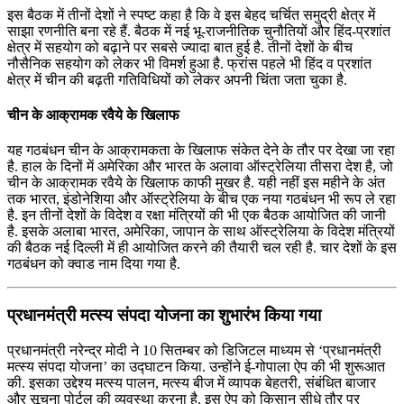
इस बैठक में तीनों देशों ने स्पष्ट कहा है कि वे इस बेहद चर्चित समुद्री क्षेत्र में
साझा रणनीति बना रहे हैं. बैठक में नई भू-राजनीतिक चुनौतियों और हिंद-प्रशांत
क्षेत्र में सहयोग को बढ़ाने पर सबसे ज्यादा बात हुई है. तीनों देशों के बीच
नौसैनिक सहयोग को लेकर भी विमर्श हुआ है. फ्रांस पहले भी हिंद व प्रशांत
क्षेत्र में चीन की बढ़ती गतिविधियों को लेकर अपनी चिंता जता चुका है.
चीन के आक्रामक रवैये के खिलाफ
यह गठबंधन चीन के आक्रामकता के खिलाफ संकेत देने के तौर पर देखा जा रहा
है. हाल के दिनों में अमेरिका और भारत के अलावा ऑस्ट्रेलिया तीसरा देश है, जो
चीन के आक्रामक रवैये के खिलाफ काफी मुखर है. यही नहीं इस महीने के अंत
तक भारत, इंडोनेशिया और ऑस्ट्रेलिया के बीच एक नया गठबंधन भी रूप ले रहा
है. इन तीनों देशों के विदेश व रक्षा मंत्रियों की भी एक बैठक आयोजित की जानी
है. इसके अलाबा भारत, अमेरिका, जापान के साथ ऑस्ट्रेलिया के विदेश मंत्रियों
की बैठक नई दिल्ली में ही आयोजित करने की तैयारी चल रही है. चार देशों के इस
गठबंधन को क्वाड नाम दिया गया है.
प्रधानमंत्री मत्‍स्‍य संपदा योजना का शुभारंभ किया गया
प्रधानमंत्री नरेन्‍द्र मोदी ने 10 सितम्बर को डिजिटल माध्यम से ‘प्रधानमंत्री
मत्‍स्‍य संपदा योजना’ का उद्घाटन किया. उन्‍होंने ई-गोपाला ऐप की भी शुरूआत
की. इसका उद्देश्‍य मत्‍स्‍य पालन, मत्‍स्‍य बीज में व्‍यापक बेहतरी, संबंधित बाजार
और सूचना पोर्टल की व्‍यवस्‍था करना है. इस ऐप को किसान सीधे तौर पर