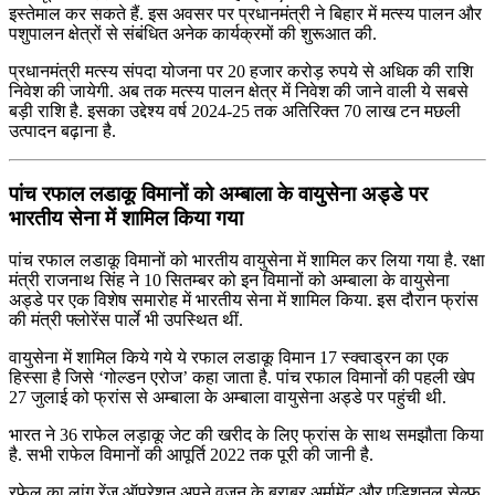
इस्‍तेमाल कर सकते हैं. इस अवसर पर प्रधानमंत्री ने बिहार में मत्‍स्‍य पालन और
पशुपालन क्षेत्रों से संबंधित अनेक कार्यक्रमों की शुरूआत की.
प्रधानमंत्री मत्‍स्‍य संपदा योजना पर 20 हजार करोड़ रुपये से अधिक की राशि
निवेश की जायेगी. अब तक मत्‍स्‍य पालन क्षेत्र में निवेश की जाने वाली ये सबसे
बड़ी राशि है. इसका उद्देश्‍य वर्ष 2024-25 तक अतिरिक्‍त 70 लाख टन मछली
उत्‍पादन बढ़ाना है.
पांच रफाल लडाकू विमानों को अम्बाला के वायुसेना अड्डे पर
भारतीय सेना में शामिल किया गया
पांच रफाल लडाकू विमानों को भारतीय वायुसेना में शामिल कर लिया गया है. रक्षा
मंत्री राजनाथ सिंह ने 10 सितम्बर को इन विमानों को अम्बाला के वायुसेना
अड्डे पर एक विशेष समारोह में भारतीय सेना में शामिल किया. इस दौरान फ्रांस
की मंत्री फ्लोरेंस पार्ले भी उपस्थित थीं.
वायुसेना में शामिल किये गये ये रफाल लडाकू विमान 17 स्क्वाड्रन का एक
हिस्सा है जिसे ‘गोल्डन एरोज’ कहा जाता है. पांच रफाल विमानों की पहली खेप
27 जुलाई को फ्रांस से अम्बाला के अम्बाला वायुसेना अड्डे पर पहुंची थी.
भारत ने 36 राफेल लड़ाकू जेट की खरीद के लिए फ्रांस के साथ समझौता किया
है. सभी राफेल विमानों की आपूर्ति 2022 तक पूरी की जानी है.
रफेल का लांग रेंज ऑपरेशन अपने वजन के बराबर अर्मामेंट और एडिशनल सेल्फ