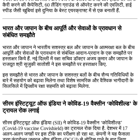
कैरी करने की कैपेसिटी, 60 लैंडिंग ग्राउंड से ऑपरेट करने की एवलिटी, हाई
स्पीड जैसी खुबियां इसे दुनिया के बेस्ट एयरक्राफ्ट में से एक बनाती हैं.
भारत और जापान के बीच आपूर्ति और सेवाओं के प्रावधान से
संबंधित समझौते
भारत और जापान ने भारतीय सशस्‍त्र बल और जापान के आत्‍मरक्षा बल के बीच
आपूर्ति और सेवाओं के प्रावधान से संबंधित आदान-प्रदान के एक समझौते पर
हस्‍ताक्षर किये हैं. नई दिल्‍ली में रक्षा सचिव डॉक्‍टर अजय कुमार और जापान के
राजदूत श्री सुजुकी सातोशी ने इस समझौते पर हस्ताक्षर किए.
इस समझौते से भारत और जापान के सशस्त्र बलों के बीच सैन्‍य गतिविधियों के
बारे में सहयोग को बढ़ावा मिलेगा तथा विशेष सामरिक और वैश्विक भागीदारी के
सिलसिले में द्विपक्षीय रक्षा सहमति को बढ़ावा मिलेगा.
सीरम इंस्टिट्यूट ऑफ इंडिया ने कोविड-19 वैक्‍सीन ‘कोविशील्‍ड’ के
ट्रायल रोक लगाई
सीरम इंस्टिट्यूट ऑफ इंडिया (SII) ने कोविड-19 वैक्‍सीन ‘कोविशील्‍ड’
(Covid-19 vaccine Covishield) का ट्रायल रोक दिया है. देशभर में 17
अलग-अलग जगहों पर इस टीके का परीक्षण हो रहा था. कंपनी ने यह फैसला
ड्रग कंट्रोलर जनरल ऑफ इंडिया (DCGI) से नोटिस पाने के बाद लिया.