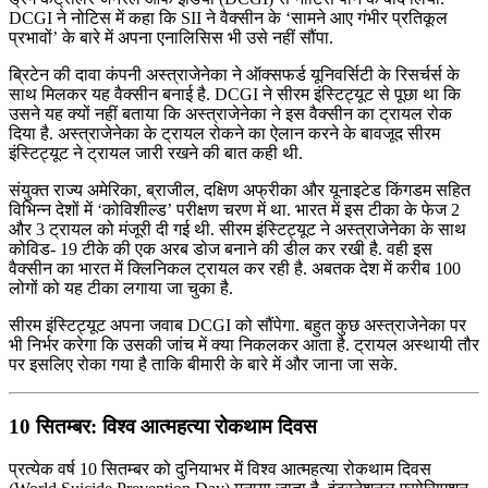
DCGI ने नोटिस में कहा कि SII ने वैक्‍सीन के ‘सामने आए गंभीर प्रतिकूल
प्रभावों’ के बारे में अपना एनालिसिस भी उसे नहीं सौंपा.
ब्रिटेन की दावा कंपनी अस्‍त्राजेनेका ने ऑक्‍सफर्ड यूनिवर्सिटी के रिसर्चर्स के
साथ मिलकर यह वैक्‍सीन बनाई है. DCGI ने सीरम इंस्टिट्यूट से पूछा था कि
उसने यह क्‍यों नहीं बताया कि अस्‍त्राजेनेका ने इस वैक्‍सीन का ट्रायल रोक
दिया है. अस्‍त्राजेनेका के ट्रायल रोकने का ऐलान करने के बावजूद सीरम
इंस्टिट्यूट ने ट्रायल जारी रखने की बात कही थी.
संयुक्त राज्य अमेरिका, ब्राजील, दक्षिण अफ्रीका और यूनाइटेड किंगडम सहित
विभिन्न देशों में ‘कोविशील्‍ड’ परीक्षण चरण में था. भारत में इस टीका के फेज 2
और 3 ट्रायल को मंजूरी दी गई थी. सीरम इंस्टिट्यूट ने अस्‍त्राजेनेका के साथ
कोविड- 19 टीके की एक अरब डोज बनाने की डील कर रखी है. वही इस
वैक्‍सीन का भारत में क्लिनिकल ट्रायल कर रही है. अबतक देश में करीब 100
लोगों को यह टीका लगाया जा चुका है.
सीरम इंस्टिट्यूट अपना जवाब DCGI को सौंपेगा. बहुत कुछ अस्‍त्राजेनेका पर
भी निर्भर करेगा कि उसकी जांच में क्‍या निकलकर आता है. ट्रायल अस्‍थायी तौर
पर इसलिए रोका गया है ताकि बीमारी के बारे में और जाना जा सके.
10 सितम्बर: विश्व आत्महत्या रोकथाम दिवस
प्रत्येक वर्ष 10 सितम्बर को दुनियाभर में विश्व आत्महत्या रोकथाम दिवस