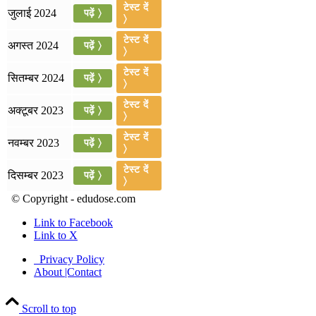
टेस्ट दें
जुलाई 2024
पढ़ें 〉
📝 डेली करेंट अफेयर्स: 16-18 जुलाई 2026
〉
टेस्ट दें
अगस्त 2024
पढ़ें 〉
〉
टेस्ट दें
सितम्बर 2024
पढ़ें 〉
〉
टेस्ट दें
अक्टूबर 2023
पढ़ें 〉
〉
टेस्ट दें
नवम्बर 2023
पढ़ें 〉
〉
टेस्ट दें
दिसम्बर 2023
पढ़ें 〉
〉
© Copyright - edudose.com
Link to Facebook
Link to X
Privacy Policy
About |Contact
Scroll to top