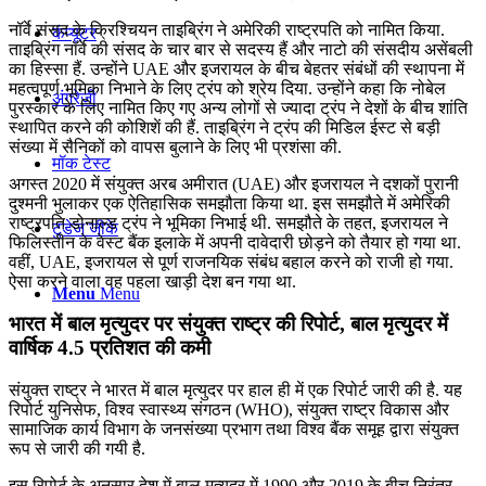
नॉर्वे संसद के क्रिश्चियन ताइब्रिंग ने अमेरिकी राष्ट्रपति को नामित किया.
कंप्यूटर
ताइब्रिंग नॉर्वे की संसद के चार बार से सदस्य हैं और नाटो की संसदीय असेंबली
का हिस्सा हैं. उन्होंने UAE और इजरायल के बीच बेहतर संबंधों की स्थापना में
महत्वपूर्ण भूमिका निभाने के लिए ट्रंप को श्रेय दिया. उन्होंने कहा कि नोबेल
अंग्रेजी
पुरस्कार के लिए नामित किए गए अन्य लोगों से ज्यादा ट्रंप ने देशों के बीच शांति
स्थापित करने की कोशिशें की हैं. ताइब्रिंग ने ट्रंप की मिडिल ईस्ट से बड़ी
संख्या में सैनिकों को वापस बुलाने के लिए भी प्रशंसा की.
मॉक टेस्ट
अगस्त 2020 में संयुक्त अरब अमीरात (UAE) और इजरायल ने दशकों पुरानी
दुश्मनी भुलाकर एक ऐतिहासिक समझौता किया था. इस समझौते में अमेरिकी
राष्ट्रपति डोनाल्ड ट्रंप ने भूमिका निभाई थी. समझौते के तहत, इजरायल ने
टुडेज जीके
फिलिस्तीन के वेस्ट बैंक इलाके में अपनी दावेदारी छोड़ने को तैयार हो गया था.
वहीं, UAE, इजरायल से पूर्ण राजनयिक संबंध बहाल करने को राजी हो गया.
ऐसा करने वाला वह पहला खाड़ी देश बन गया था.
Menu
Menu
भारत में बाल मृत्‍युदर पर संयुक्‍त राष्‍ट्र की रिपोर्ट, बाल मृत्‍युदर में
वार्षिक 4.5 प्रतिशत की कमी
संयुक्‍त राष्‍ट्र ने भारत में बाल मृत्‍युदर पर हाल ही में एक रिपोर्ट जारी की है. यह
रिपोर्ट युनिसेफ, विश्‍व स्‍वास्‍थ्‍य संगठन (WHO), संयुक्‍त राष्‍ट्र विकास और
सामाजिक कार्य विभाग के जनसंख्‍या प्रभाग तथा विश्‍व बैंक समूह द्वारा संयुक्त
रूप से जारी की गयी है.
इस रिपोर्ट के अनुसार देश में बाल मृत्‍युदर में 1990 और 2019 के बीच निरंतर