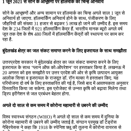
1 जून 2021 से सोने के आभूषणों पर हॉलमार्क का चिन्‍ह अनिवार्य
सोने के आभूषणों और अन्‍य सामान पर हॉलमार्क का चिन्‍ह अगले साल 1 जून से
अनिवार्य हो जाएगा. हॉलमार्किंग अनिवार्य होने के साथ, पंजीकरण के लिए
जौहरियों की संख्या 31 हजार से बढ़कर 5 लाख हो जाने की उम्मीद है. इस समय
देश के 234 जिलों में 921 हॉलमार्किंग केंद्र हैं. भारतीय मानक ब्‍यूरो अगले वर्ष
जून तक देश के शेष 480 जिलों में हॉलमार्किंग केंद्रों की स्‍थापना पर काम कर
रहा है.
बुंदेलखंड क्षेत्र का जल संकट समाप्त करने के लिए इजरायल के साथ समझौता
उत्तरप्रदेश सरकार ने बुंदेलखंड क्षेत्र का जल संकट समाप्त करने के लिए
इजरायल के साथ ‘प्लान ऑफ को-ऑपरेशन’ पर हस्ताक्षर किया है. लखनऊ में
20 अगस्त को इस समझौते पर उत्तर प्रदेश की ओर से कृषि उत्पादन आयुक्त
आलोक सिन्हा व इजरायल के राजदूत डॉ. रॉन मल्का ने हस्ताक्षर किए. यह
परियोजना दो वर्ष के लिए हस्ताक्षरित की गई है, जिसे बाद में आवश्यकता अनुसार
विस्तारित किया जा सकेगा. इस प्रोजेक्ट से उन्नत कृषि को बढ़ावा मिलेगा तथा
ड्रिप इरीगेशन से जल प्रबंधन बेहतर होगा.
अगले दो साल से कम समय में कोरोना महामारी से उबरने की उम्मीद
विश्व स्वास्थ्य संगठन (WHO) ने अगले दो साल से कम समय में दुनिया के
कोरोना महामारी से उबरने की उम्मीद जताई है. संगठन प्रमुख डॉ टेड्रोस
गेब्रियेसस ने कहा कि 1918 के स्पेनिश फ़्लू की तुलना में कोरोना वायरस से