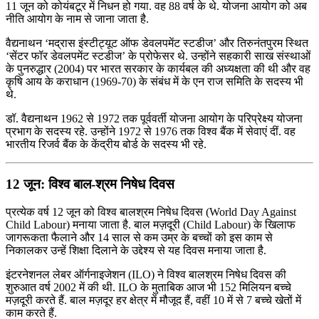
11 जून को कोयंबटूर में निधन हो गया. वह 88 वर्ष के थे. योजना आयोग को अब
नीति आयोग के नाम से जाना जाता है.
वैद्यनाथन ‘मद्रास इंस्टीट्यूट ऑफ डेवलपमेंट स्टडीज’ और तिरुनंतपुरम स्थित
‘सेंटर फॉर डेवलपमेंट स्टडीज’ के प्रोफेसर थे. उन्होंने सहकारी साख संस्थाओं
के पुनरुद्धार (2004) पर भारत सरकार के कार्यबल की अध्यक्षता की थी और वह
कृषि आय के कराधान (1969-70) के संबंध में के एन राज समिति के सदस्य भी
थे.
डॉ. वैद्यनाथन 1962 से 1972 तक पूर्ववर्ती योजना आयोग के परिप्रेक्ष्य योजना
प्रभाग के सदस्य रहे. उन्होंने 1972 से 1976 तक विश्व बैंक में सेवाएं दीं. वह
भारतीय रिजर्व बैंक के केंद्रीय बोर्ड के सदस्य भी रहे.
12 जून: विश्व बाल-श्रम निषेध दिवस
प्रत्येक वर्ष 12 जून को विश्व बालश्रम निषेध दिवस (World Day Against
Child Labour) मनाया जाता है. बाल मज़दूरी (Child Labour) के खिलाफ
जागरूकता फैलाने और 14 साल से कम उम्र के बच्‍चों को इस काम से
निकालकर उन्‍हें शिक्षा दिलाने के उद्देश्‍य से यह दिवस मनाया जाता है.
इंटरनेशनल लेबर ऑर्गनाइजेशन (ILO) ने विश्व बालश्रम निषेध दिवस की
शुरुआत वर्ष 2002 में की थी. ILO के मुताबिक आज भी 152 मिलियन बच्चे
मज़दूरी करते हैं. बाल मज़दूर हर क्षेत्र में मौजूद हैं, वहीं 10 में से 7 बच्चे खेतों में
काम करते हैं.