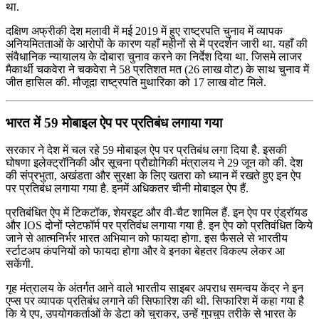
था.
दक्षिण अफ्रीकी देश मलावी में मई 2019 में हुए राष्ट्रपति चुनाव में व्यापक
अनियमितताओं के आरोपों के कारण यहाँ महीनों से में प्रदर्शन जारी था. यहाँ की
संवैधानिक न्यायालय के दोबारा चुनाव करने का निर्देश दिया था. जिसमे लाजर
मैकार्थी चकवेरा ने चकवेरा ने 58 प्रतिशत मत (26 लाख वोट) के साथ चुनाव में
जीत हासिल की. मौजूदा राष्ट्रपति मुथारिका को 17 लाख वोट मिले.
भारत में 59 मोबाइल ऐप पर प्रतिबंध लगाया गया
सरकार ने देश में चल रहे 59 मोबाइल ऐप पर प्रतिबंध लगा दिया है. इसकी
घोषणा इलेक्ट्रॉनिकी और सूचना प्रौद्योगिकी मंत्रालय ने 29 जून को की. देश
की संप्रभुता, अखंडता और सुरक्षा के लिए खतरा को ध्यान में रखते हुए इन ऐप
पर प्रतिबंध लगाया गया है. इनमें अधिकतर चीनी मोबाइल ऐप हैं.
प्रतिबंधित ऐप में टिकटॉक, शेयरइट और वी-चैट शामिल हैं. इन ऐप पर एंड्रॉयड
और IOS दोनों प्लेटफॉर्म पर प्रतिवंध लगाया गया है. इन ऐप को प्रतिवंधित किये
जाने से आत्‍मनिर्भर भारत अभियान को फायदा होगा. इस फैसले से भारतीय
र्स्‍टाटअप कंपनियों को फायदा होगा और वे इनका बेहतर विकल्‍प लेकर आ
सकेंगी.
गृह मंत्रालय के अंतर्गत आने वाले भारतीय साइबर अपराध समन्वय केंद्र ने इन
एप्स पर व्यापक प्रतिबंध लगाने की सिफारिश की थी. सिफारिश में कहा गया है
कि ये एप, उपयोगकर्ताओं के डेटा को चुराकर, उन्हें गुपचुप तरीके से भारत के