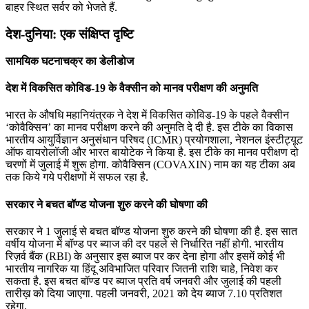
बाहर स्थित सर्वर को भेजते हैं.
देश-दुनिया: एक संक्षिप्त दृष्टि
सामयिक घटनाचक्र का डेलीडोज
देश में विकसित कोविड-19 के वैक्‍सीन को मानव परीक्षण की अनुमति
भारत के औषधि महानियंत्रक ने देश में विकसित कोविड-19 के पहले वैक्‍सीन
‘कोवैक्सिन’ का मानव परीक्षण करने की अनुमति दे दी है. इस टीके का विकास
भारतीय आयुर्विज्ञान अनुसंधान परिषद (ICMR) प्रयोगशाला, नेशनल इंस्‍टीट्यूट
ऑफ वायरोलॉजी और भारत बायोटेक ने किया है. इस टीके का मानव परीक्षण दो
चरणों में जुलाई में शुरू होगा. कोवैक्सिन (COVAXIN) नाम का यह टीका अब
तक किये गये परीक्षणों में सफल रहा है.
सरकार ने बचत बॉण्ड योजना शुरु करने की घोषणा की
सरकार ने 1 जुलाई से बचत बॉण्ड योजना शुरु करने की घोषणा की है. इस सात
वर्षीय योजना में बॉण्ड पर ब्‍याज की दर पहले से निर्धारित नहीं होगी. भारतीय
रिज़र्व बैंक (RBI) के अनुसार इस ब्‍याज पर कर देना होगा और इसमें कोई भी
भारतीय नागरिक या हिंदू अविभाजित परिवार जितनी राशि चाहे, निवेश कर
सकता है. इस बचत बॉण्ड पर ब्याज प्रति वर्ष जनवरी और जुलाई की पहली
तारीख़ को दिया जाएगा. पहली जनवरी, 2021 को देय ब्‍याज 7.10 प्रतिशत
रहेगा.