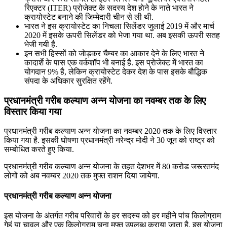
रिएक्टर (ITER) प्रोजेक्ट के सदस्य देश हाेने के नाते भारत ने
क्रायोस्टेट बनाने की जिम्मेदारी चीन से ली थी.
भारत ने इस क्रायोस्टेट का निचला सिलेंडर जुलाई 2019 में और मार्च
2020 में इसके ऊपरी सिलेंडर को भेजा गया था. अब इसकी ऊपरी सतह
भेजी गयी है.
इन सभी हिस्सों को जाेड़कर चैम्बर का आकार देने के लिए भारत ने
कादार्शे के पास एक वर्कशॉप भी बनाई है. इस प्राेजेक्ट में भारत का
योगदान 9% है, लेकिन क्रायोस्टेट देकर देश के पास इसके बौद्धिक
संपदा के अधिकार सुरक्षित रहेंगे.
प्रधानमंत्री गरीब कल्‍याण अन्‍न योजना का नवम्‍बर तक के लिए
विस्‍तार किया गया
प्रधानमंत्री गरीब कल्‍याण अन्‍न योजना का नवम्‍बर 2020 तक के लिए विस्‍तार
किया गया है. इसकी घोषणा प्रधानमंत्री नरेन्‍द्र मोदी ने 30 जून को राष्‍ट्र को
सम्‍बोधित करते हुए किया.
प्रधानमंत्री गरीब कल्‍याण अन्‍न योजना के तहत देशभर में 80 करोड जरूरतमंद
लोगों को अब नवम्‍बर 2020 तक मुफ्त राशन दिया जायेगा.
प्रधानमंत्री गरीब कल्‍याण अन्‍न योजना
इस योजना के अंतर्गत गरीब परिवारों के हर सदस्‍य को हर महीने पांच किलोग्राम
गेहूं या चावल और एक किलोग्राम चना मुफ्त उपलब्‍ध कराया जाता है. इस योजना