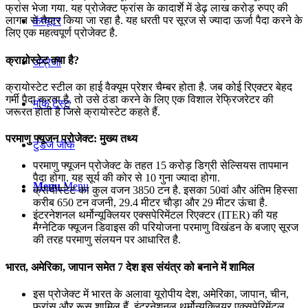
फ्रांस भेजा गया. यह प्रोजेक्ट फ्रांस के कादार्शे में डेढ़ लाख करोड़ रुपए की
लागत से तैयार किया जा रहा है. यह धरती पर सूरज से ज्यादा ऊर्जा पैदा करने के
कंप्यूटर
लिए एक महत्वपूर्ण प्रोजेक्ट है.
क्रायोस्टेट क्या है?
अंग्रेजी
क्रायोस्टेट स्टील का हाई वैक्यूम प्रेशर चैम्बर होता है. जब कोई रिएक्टर बेहद
गर्मी पैदा करता है, तो उसे ठंडा करने के लिए एक विशाल रेफ्रिजरेटर की
मॉक टेस्ट
जरूरत होती है जिसे क्रायोस्टेट कहते हैं.
परमाणु फ्यूजन प्रोजेक्ट: मुख्य तथ्य
टुडेज जीके
परमाणु फ्यूजन प्रोजेक्ट के तहत 15 करोड़ डिग्री सेल्सियस तापमान
पैदा होगा. यह सूर्य की कोर से 10 गुना ज्यादा होगा.
Menu
Menu
क्रायाेस्टेट का कुल वजन 3850 टन है. इसका 50वां और अंतिम हिस्सा
करीब 650 टन वजनी, 29.4 मीटर चाैड़ा और 29 मीटर ऊंचा है.
इंटरनेशनल थर्मोन्यूक्लियर एक्सपेरिमेंटल रिएक्टर (ITER) की यह
मैग्नेटिक फ्यूजन डिवाइस की परियोजना परमाणु विखंडन के बजाए सूरज
की तरह परमाणु संलयन पर आधारित है.
भारत, अमेरिका, जापान समेत 7 देश इस संयंत्र को बनाने में शामिल
इस प्रोजेक्ट में भारत के अलावा यूरोपीय देश, अमेरिका, जापान, चीन,
फ्रांस और रूस शामिल हैं. इंटरनेशनल थर्मोन्यूक्लियर एक्सपेरिमेंटल