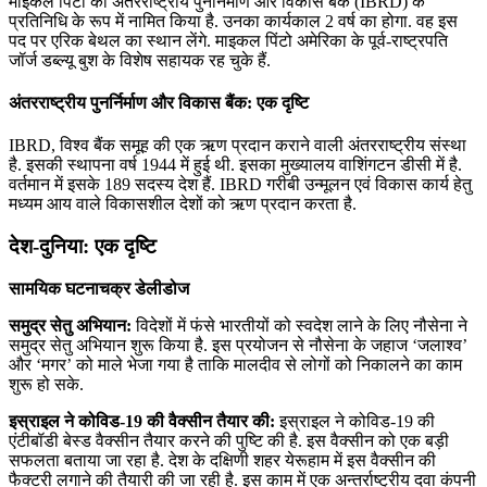
माइकल पिंटो को अंतरराष्ट्रीय पुनर्निर्माण और विकास बैंक (IBRD) के
प्रतिनिधि के रूप में नामित किया है. उनका कार्यकाल 2 वर्ष का होगा. वह इस
पद पर एरिक बेथल का स्थान लेंगे. माइकल पिंटो अमेरिका के पूर्व-राष्ट्रपति
जॉर्ज डब्ल्यू बुश के विशेष सहायक रह चुके हैं.
अंतरराष्ट्रीय पुनर्निर्माण और विकास बैंक: एक दृष्टि
IBRD, विश्व बैंक समूह की एक ऋण प्रदान कराने वाली अंतरराष्ट्रीय संस्था
है. इसकी स्थापना वर्ष 1944 में हुई थी. इसका मुख्यालय वाशिंगटन डीसी में है.
वर्तमान में इसके 189 सदस्य देश हैं. IBRD गरीबी उन्मूलन एवं विकास कार्य हेतु
मध्यम आय वाले विकासशील देशों को ऋण प्रदान करता है.
देश-दुनिया: एक दृष्टि
सामयिक घटनाचक्र डेलीडोज
समुद्र सेतु अभियान:
विदेशों में फंसे भारतीयों को स्‍वदेश लाने के लिए नौसेना ने
समुद्र सेतु अभियान शुरू किया है. इस प्रयोजन से नौसेना के जहाज ‘जलाश्‍व’
और ‘मगर’ को माले भेजा गया है ताकि मालदीव से लोगों को निकालने का काम
शुरू हो सके.
इस्राइल ने कोविड-19 की वैक्‍सीन तैयार की:
इस्राइल ने कोविड-19 की
एंटीबॉडी बेस्‍ड वैक्‍सीन तैयार करने की पुष्टि की है. इस वैक्‍सीन को एक बड़ी
सफलता बताया जा रहा है. देश के दक्षिणी शहर येरूहाम में इस वैक्‍सीन की
फैक्‍टरी लगाने की तैयारी की जा रही है. इस काम में एक अन्तर्राष्ट्रीय दवा कंपनी