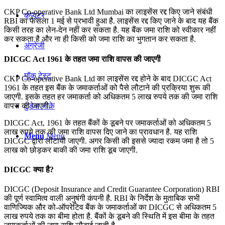
CKP Co-operative Bank Ltd Mumbai का लाइसेंस रद्द किए जाने संबंधी
कंप्यूटर
RBI का फैसला 1 मई से प्रभावी हुआ है. लाइसेंस रद्द किए जाने के बाद यह बैंक
किसी तरह का लेन-देन नहीं कर सकता है. यह बैंक जमा राशि को स्वीकार नहीं
कर सकता है और ना ही किसी को जमा राशि का भुगतान कर सकता है.
अंग्रेजी
DICGC Act 1961 के तहत जमा राशि वापस की जाएगी
मॉक टेस्ट
CKP Co-operative Bank Ltd का लाइसेंस रद्द होने के बाद DICGC Act
1961 के तहत इस बैंक के जमाकर्ताओं को पैसे लौटाने की प्रक्रिया शुरू की
जाएगी. इसके तहत हर जमाकर्ता को अधिकतम 5 लाख रुपये तक की जमा राशि
वापस की जाएगी.
टुडेज जीके
DICGC Act, 1961 के तहत बैंकों के डूबने पर जमाकर्ताओं को अधिकतम 5
लाख रुपये तक की जमा राशि वापस दिए जाने का प्रावधान है. यह राशि
Menu
Menu
DICGC द्वारा लौटायी जाएगी. अगर किसी की इससे ज्यादा रकम जमा है तो 5
लाख को छोड़कर बाकी की जमा राशि डूब जाएगी.
DICGC क्या है?
DICGC (Deposit Insurance and Credit Guarantee Corporation) RBI
की पूर्ण स्वामित्व वाली अनुषंगी कंपनी है. RBI के निर्देश के मुताबिक सभी
वाणिज्यिक और को-ऑपरेटिव बैंक के जमाकर्ताओं का DICGC से अधिकतम 5
लाख रुपये तक का बीमा होता है. बैंकों के डूबने की स्थिति में इस बीमा के तहत