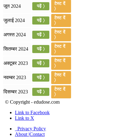
टेस्ट दें
जून 2024
पढ़ें 〉
〉
July 16, 2026
टेस्ट दें
जुलाई 2024
पढ़ें 〉
📝 डेली करेंट अफेयर्स: 13-15 जुलाई 2026
〉
टेस्ट दें
अगस्त 2024
पढ़ें 〉
〉
टेस्ट दें
सितम्बर 2024
पढ़ें 〉
〉
टेस्ट दें
अक्टूबर 2023
पढ़ें 〉
〉
टेस्ट दें
नवम्बर 2023
पढ़ें 〉
〉
टेस्ट दें
दिसम्बर 2023
पढ़ें 〉
〉
© Copyright - edudose.com
Link to Facebook
Link to X
Privacy Policy
About |Contact