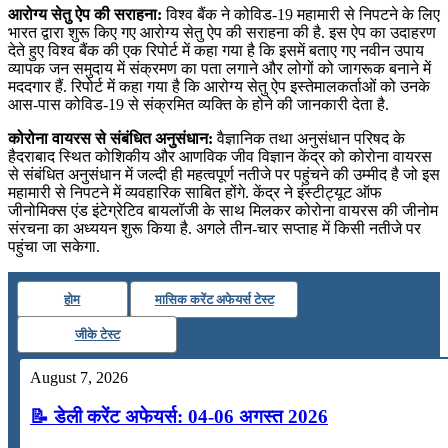
आरोग्‍य सेतु ऐप की सराहना:
विश्‍व बैंक ने कोविड-19 महामारी से निपटने के लिए
भारत द्वारा शुरू किए गए आरोग्‍य सेतु ऐप की सराहना की है. इस ऐप का उदाहरण
देते हुए विश्‍व बैंक की एक रिपोर्ट में कहा गया है कि इसमें बताए गए नवीन उपाय
व्‍यापक जन समुदाय में संक्रमण का पता लगाने और लोगों को जागरूक बनाने में
मददगार हैं. रिपोर्ट में कहा गया है कि आरोग्‍य सेतु ऐप इस्‍तेमालकर्ताओं को उनके
आस-पास कोविड-19 से संक्रमित व्‍यक्ति के होने की जानकारी देता है.
कोरोना वायरस से संबंधित अनुसंधान:
वैज्ञानिक तथा अनुसंधान परिषद के
हैदराबाद स्थित कोशिकीय और आणविक जीव विज्ञान केंद्र को कोरोना वायरस
से संबंधित अनुसंधान में जल्दी ही महत्वपूर्ण नतीजे पर पहुंचने की उम्मीद है जो इस
महामारी से निपटने में व्यवहारिक साबित होंगे. केंद्र ने इंस्टीट्यूट ऑफ
जीनोमिक्स एंड इंटेग्रेटिव बायलॉजी के साथ मिलकर कोरोना वायरस की जीनोम
संरचना का अध्ययन शुरू किया है. अगले तीन-चार सप्ताह में किसी नतीजे पर
पहुंचा जा सकेगा.
होम
मासिक करेंट अफेयर्स टेस्ट
जीके टेस्ट
August 7, 2026
📝 डेली करेंट अफेयर्स: 04-06 अगस्त 2026