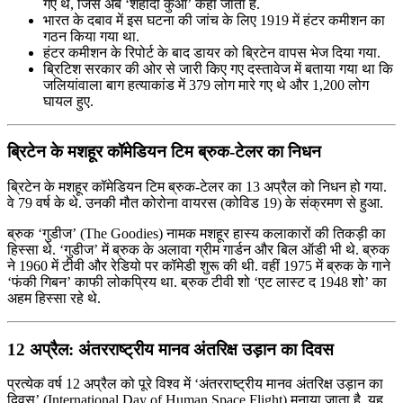
गए थे, जिसे अब ‘शहीदी कुआं’ कहा जाता है.
भारत के दबाव में इस घटना की जांच के लिए 1919 में हंटर कमीशन का
गठन किया गया था.
हंटर कमीशन के रिपोर्ट के बाद डायर को ब्रिटेन वापस भेज दिया गया.
ब्रिटिश सरकार की ओर से जारी किए गए दस्तावेज में बताया गया था कि
जलियांवाला बाग हत्याकांड में 379 लोग मारे गए थे और 1,200 लोग
घायल हुए.
ब्रिटेन के मशहूर कॉमेडियन टिम ब्रुक-टेलर का निधन
ब्रिटेन के मशहूर कॉमेडियन टिम ब्रुक-टेलर का 13 अप्रैल को निधन हो गया.
वे 79 वर्ष के थे. उनकी मौत कोरोना वायरस (कोविड 19) के संक्रमण से हुआ.
ब्रुक ‘गुडीज’ (The Goodies) नामक मशहूर हास्य कलाकारों की तिकड़ी का
हिस्सा थे. ‘गुडीज’ में ब्रुक के अलावा ग्रीम गार्डन और बिल ऑडी भी थे. ब्रुक
ने 1960 में टीवी और रेडियो पर कॉमेडी शुरू की थी. वहीं 1975 में ब्रुक के गाने
‘फंकी गिबन’ काफी लोकप्रिय था. ब्रुक टीवी शो ‘एट लास्ट द 1948 शो’ का
अहम हिस्सा रहे थे.
12 अप्रैल: अंतरराष्ट्रीय मानव अंतरिक्ष उड़ान का दिवस
प्रत्येक वर्ष 12 अप्रैल को पूरे विश्व में ‘अंतरराष्ट्रीय मानव अंतरिक्ष उड़ान का
दिवस’ (International Day of Human Space Flight) मनाया जाता है. यह