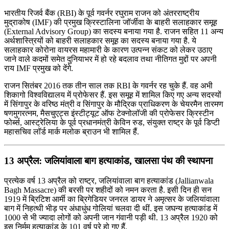
भारतीय रिजर्व बैंक (RBI) के पूर्व गवर्नर रघुराम राजन को अंतरराष्ट्रीय
मुद्राकोष (IMF) की प्रमुख क्रिस्टालिना जॉर्जीवा के बाहरी सलाहकार समूह
(External Advisory Group) का सदस्य बनाया गया है. राजन सहित 11 अन्य
अर्थशास्त्रियों को बाहरी सलाहकार समूह का सदस्य बनाया गया है. ये
सलाहकार कोरोना वायरस महामारी के कारण उत्पन्न संकट को लेकर उठाए
जाने वाले कदमों समेत दुनियाभर में हो रहे बदलाव तथा नीतिगत मुद्दों पर अपनी
राय IMF प्रमुख को देंगे.
राजन सितंबर 2016 तक तीन साल तक RBI के गवर्नर रह चुके हैं. वह अभी
शिकागो विश्वविद्यालय में प्रोफेसर हैं. इस समूह में शामिल किए गए अन्य सदस्यों
में सिंगापुर के वरिष्ठ मंत्री व सिंगापुर के मौद्रिक प्राधिकरण के चेयरमैन तारमण
षणमुगरत्नम, मैसचुएट्स इंस्टीट्यूट ऑफ टेक्नोलॉजी की प्रोफेसर क्रिस्टीन
फोर्ब्स, आस्ट्रेलिया के पूर्व प्रधानमंत्री केविन रुड, संयुक्त राष्ट्र के पूर्व डिप्टी
महासचिव लॉर्ड मार्क मलोक ब्राउन भी शामिल हैं.
13 अप्रैल: जलियांवाला बाग हत्याकांड, खालसा पंथ की स्थापना
प्रत्येक वर्ष 13 अप्रैल को राष्‍ट्र, जलियांवाला बाग हत्‍याकांड (Jallianwala
Bagh Massacre) की बरसी पर शहीदों को नमन करता है. इसी दिन ही सन
1919 में ब्रिटिश आर्मी का ब्रिगेडियर जनरल डायर ने अमृत्सर के जलियांवाला
बाग में निहत्‍थी भीड़ पर अंधाधुंध गोलियां चलवा दी थीं. इस जघन्य हत्याकांड में
1000 से भी ज्यादा लोगों को अपनी जान गंवानी पड़ी थी. 13 अप्रैल 1920 को
इस निर्मम हत्याकांड के 101 वर्ष पूरे हो गए हैं.