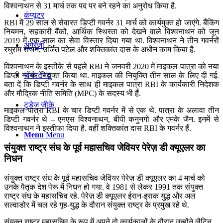
विश्वनाथन से 31 मार्च तक पद पर बने रहने का अनुरोध किया है.
कंप्यूटर
RBI में 29 साल से सेवारत डिप्टी गवर्नर 31 मार्च को कार्यमुक्त हो जाएंगे. बैंकिंग
नियमन, सहकारी बैंकों, आर्थिक स्थिरता को देखने वाले विश्वनाथन को जून
2019 में एक साल का सेवा विस्तार दिया गया था. विश्वनाथन ने तीन गवर्नरों
अंग्रेजी
रघुराम राजन, उर्जित पटेल और शक्तिकांत दास के अधीन काम किया है.
विश्वनाथन के इस्तीके से पहले RBI ने जनवरी 2020 में माइकल पात्रा को नया
मॉक टेस्ट
डिप्टी गवर्नर नियुक्त किया था. माइकल की नियुक्ति तीन साल के लिए दी गई.
बता दें कि डिप्टी गवर्नर के साथ ही माइकल पात्रा RBI के कार्यकारी निदेशक
और मौद्रिक नीति समिति (MPC) के सदस्य भी हैं.
टुडेज जीके
माइकल पात्रा RBI के चार डिप्टी गवर्नर में से एक थे. पात्रा के अलावा तीन
डिप्टी गवर्नर थे – एनएस विश्वनाथन, बीपी कनुनगो और एमके जैन. इनमें से
विश्वनाथन ने इस्तीफा दिया है. वहीं शक्तिकांत दास RBI के गवर्नर हैं.
Menu
Menu
संयुक्‍त राष्‍ट्र संघ के पूर्व महासचिव जेवियर पेरेज़ डी क्यूएलर का
निधन
संयुक्‍त राष्‍ट्र संघ के पूर्व महासचिव जेवियर पेरेज़ डी क्यूएलर का 4 मार्च को
उनके पैतृक देश पेरू में निधन हो गया. वे 1981 से लेकर 1991 तक संयुक्‍त
राष्‍ट्र संघ के महासचिव रहे. पेरेज़ डी क्यूएलर ईरान-इराक युद्ध और अल
सल्वाडोर में चल रहे गृह-युद्ध के दौरान संयुक्‍त राष्‍ट्र के प्रमुख रहे थे.
संयुक्त राष्ट्र महासचिव के रूप में अपने दो कार्यकालों के दौरान उन्होंने लैटिन