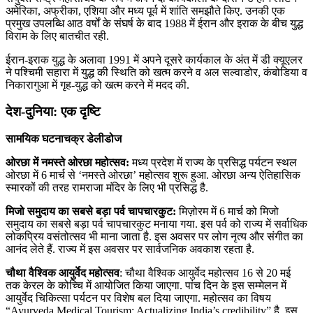
अमेरिका, अफ्रीका, एशिया और मध्य पूर्व में शांति समझौते किए. उनकी एक
प्रमुख उपलब्धि आठ वर्षों के संघर्ष के बाद 1988 में ईरान और इराक के बीच युद्ध
विराम के लिए बातचीत रही.
ईरान-इराक युद्ध के अलावा 1991 में अपने दूसरे कार्यकाल के अंत में डी क्यूएलर
ने पश्चिमी सहारा में युद्ध की स्थिति को खत्म करने व अल सल्वाडोर, कंबोडिया व
निकारागुआ में गृह-युद्ध को खत्म करने में मदद की.
देश-दुनिया: एक दृष्टि
सामयिक घटनाचक्र डेलीडोज
ओरछा में नमस्‍ते ओरछा महोत्‍सव:
मध्‍य प्रदेश में राज्‍य के प्रसिद्ध पर्यटन स्‍थल
ओरछा में 6 मार्च से ‘नमस्‍ते ओरछा’ महोत्‍सव शुरू हुआ. ओरछा अन्‍य ऐतिहासिक
स्‍मारकों की तरह रामराजा मंदिर के लिए भी प्रसिद्ध है.
मिजो समुदाय का सबसे बड़ा पर्व चापचारकुट:
मिज़ोरम में 6 मार्च को मिजो
समुदाय का सबसे बड़ा पर्व चापचारकुट मनाया गया. इस पर्व को राज्‍य में सर्वाधिक
लोकप्रिय वसंतोत्‍सव भी माना जाता है. इस अवसर पर लोग नृत्‍य और संगीत का
आनंद लेते हैं. राज्‍य में इस अवसर पर सार्वजनिक अवकाश रहता है.
चौथा वैश्विक आयुर्वेद महोत्‍सव
: चौथा वैश्विक आयुर्वेद महोत्‍सव 16 से 20 मई
तक केरल के कोच्चि में आयोजित किया जाएगा. पांच दिन के इस सम्‍मेलन में
आयुर्वेद चिकित्‍सा पर्यटन पर विशेष बल दिया जाएगा. महोत्सव का विषय
“Ayurveda Medical Tourism: Actualizing India’s credibility” है. इस