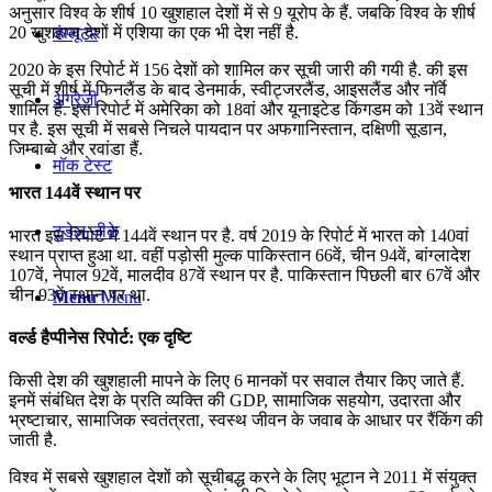
अनुसार विश्व के शीर्ष 10 खुशहाल देशों में से 9 यूरोप के हैं. जबकि विश्व के शीर्ष
20 खुशहाल देशों में एशिया का एक भी देश नहीं है.
कंप्यूटर
2020 के इस रिपोर्ट में 156 देशों को शामिल कर सूची जारी की गयी है. की इस
सूची में शीर्ष में फिनलैंड के बाद डेनमार्क, स्वीट्जरलैंड, आइसलैंड और नॉर्वे
अंग्रेजी
शामिल हैं. इस रिपोर्ट में अमेरिका को 18वां और यूनाइटेड किंगडम को 13वें स्थान
पर है. इस सूची में सबसे निचले पायदान पर अफगानिस्तान, दक्षिणी सूडान,
जिम्बाब्वे और रवांडा हैं.
मॉक टेस्ट
भारत 144वें स्थान पर
टुडेज जीके
भारत इस रिपोर्ट में 144वें स्थान पर है. वर्ष 2019 के रिपोर्ट में भारत को 140वां
स्थान प्राप्त हुआ था. वहीं पड़ोसी मुल्क पाकिस्तान 66वें, चीन 94वें, बांग्लादेश
107वें, नेपाल 92वें, मालदीव 87वें स्थान पर है. पाकिस्तान पिछली बार 67वें और
चीन 93वें स्थान पर था.
Menu
Menu
वर्ल्ड हैप्पीनेस रिपोर्ट: एक दृष्टि
किसी देश की खुशहाली मापने के लिए 6 मानकों पर सवाल तैयार किए जाते हैं.
इनमें संबंधित देश के प्रति व्यक्ति की GDP, सामाजिक सहयोग, उदारता और
भ्रष्टाचार, सामाजिक स्वतंत्रता, स्वस्थ जीवन के जवाब के आधार पर रैंकिंग की
जाती है.
विश्व में सबसे खुशहाल देशों को सूचीबद्ध करने के लिए भूटान ने 2011 में संयुक्त