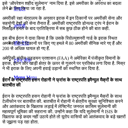
इसे ‘ऑपरेशन शहीद सुलेमान’ नाम दिया है. इसे अमरीका के अपराध का बदला
लेने के लिए किया जा रहा है.
कंप्यूटर
अमरीकी रक्षा मंत्रालय के अनुसार इराक में इन ठिकानों पर अमरीकी सेना और
सहयोगी देशों की सेना तैनात हैं. अमरीकी राष्‍ट्रपति डोनल्‍ड ट्रंप ने ईरान के
अंग्रेजी
मिसाइल हमले के बाद प्रतिक्रिया में सब कुछ ठीक होने की बात कही.
इस बीच ईरान ने दावा किया है कि उसके रिवोल्‍युशनरी गार्ड के इराक स्थित
मॉक टेस्ट
अमरीकी सैन्य ठिकानों पर किए गए हमले में 80 अमरीकी सैनिक मारे गए हैं और
200 से अधिक घायल हो गए हैं.
अमेरिकी संघीय उड्डयन प्रशासन (FAA) ने अमेरिका में पंजीकृत विमानों के
टुडेज जीके
इराक, ईरान और खाड़ी क्षेत्र के ऊपर से गुजरने पर प्रतिबंध लगा दिया है. मिस्र
ने भी इराक के लिए अपनी हवाई उड़ानों को स्थगित कर दिया है.
Menu
Menu
ईरान के राष्‍ट्रपति हसन रोहानी ने फ्रांस के राष्‍ट्रपति इमैन्‍युल मैक्रों के साथ
बातचीत की
ईरान के राष्‍ट्रपति हसन रोहानी ने फ्रांस के राष्‍ट्रपति इमैन्‍युल मैक्रों के साथ
टेलीफोन पर बातचीत की. बातचीत में रोहानी ने क्षेत्रीय सुरक्षा सुनिश्चित करने
और आतंकवाद के खिलाफ लड़ाई में ले‍फ्टि‍नेंट जनरल कासिम सुलेमानी की
महत्‍वपूर्ण भूमिका की सहराना की. उन्‍होंने कहा कि यदि सुलेमानी ने ISIS के
खिलाफ कड़े कदम नहीं उठाये होते तो यूरोप वासियों को आतंकवाद के बड़े खतरों
से जूझना पड़ रहा होता.